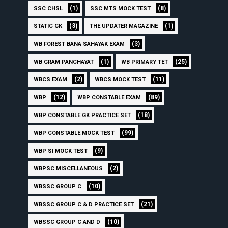
(1)
(8)
SSC CHSL
SSC MTS MOCK TEST
(3)
(1)
STATIC GK
THE UPDATER MAGAZINE
(3)
WB FOREST BANA SAHAYAK EXAM
(1)
(25)
WB GRAM PANCHAYAT
WB PRIMARY TET
(2)
(11)
WBCS EXAM
WBCS MOCK TEST
(12)
(89)
WBP
WBP CONSTABLE EXAM
(18)
WBP CONSTABLE GK PRACTICE SET
(99)
WBP CONSTABLE MOCK TEST
(9)
WBP SI MOCK TEST
(2)
WBPSC MISCELLANEOUS
(10)
WBSSC GROUP C
(21)
WBSSC GROUP C & D PRACTICE SET
(10)
WBSSC GROUP C AND D