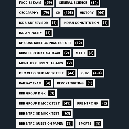
(59)
(14)
FOOD SI EXAM
GENERAL SCIENCE
(79)
(108)
(66)
GEOGRAPHY
GK
HISTORY
(1)
(1)
ICDS SUPERVISOR
INDIAN CONSTITUTION
(1)
INDIAN POLITY
(12)
KP CONSTABLE GK PRACTICE SET
(2)
(3)
KRISHI PRAYUKTI SAHAYAK
MATH
(2)
MONTHLY CURRENT AFFAIRS
(44)
(494)
PSC CLERKSHIP MOCK TEST
QUIZ
(4)
(1)
RAILWAY EXAM
REPORT WRITING
(3)
RRB GROUP D GK
(43)
(2)
RRB GROUP D MOCK TEST
RRB NTPC GK
(63)
RRB NTPC GK MOCK TEST
(1)
(5)
RRB NTPC QUESTION PAPER
SPORTS