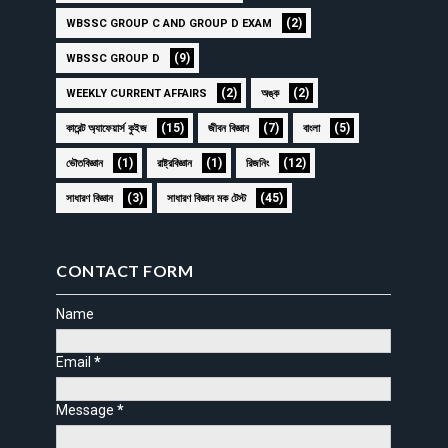
(2)
WBSSC GROUP C AND GROUP D EXAM
(9)
WBSSC GROUP D
(2)
(2)
WEEKLY CURRENT AFFAIRS
অঙ্ক
(15)
(7)
(5)
কারেন্ট অ্যাফেয়ার্স কুইজ
জীবন বিজ্ঞান
বাংলা
(1)
(1)
(12)
ভৌতবিজ্ঞান
রাষ্ট্রবিজ্ঞান
রিজনিং
(3)
(45)
সাধারণ বিজ্ঞান
সাধারণ বিজ্ঞান মক টেস্ট
CONTACT FORM
Name
Email
*
Message
*