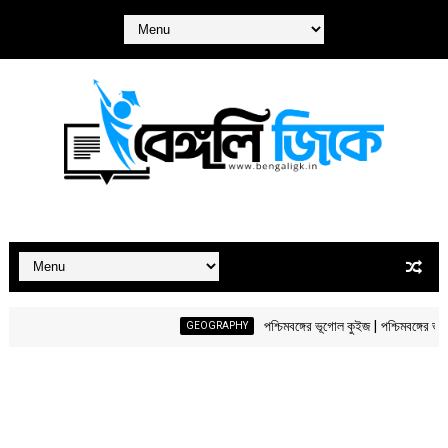
পশ্চিমবঙ্গের ভূগোল কুইজ | পশ্চিমবঙ্গের ভূগোল মকটে
GEOGRAPHY