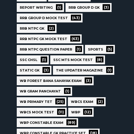
(1)
(3)
REPORT WRITING
RRB GROUP D GK
(43)
RRB GROUP D MOCK TEST
(2)
RRB NTPC GK
(63)
RRB NTPC GK MOCK TEST
(1)
(5)
RRB NTPC QUESTION PAPER
SPORTS
(1)
(8)
SSC CHSL
SSC MTS MOCK TEST
(3)
(1)
STATIC GK
THE UPDATER MAGAZINE
(3)
WB FOREST BANA SAHAYAK EXAM
(1)
WB GRAM PANCHAYAT
(25)
(2)
WB PRIMARY TET
WBCS EXAM
(11)
(12)
WBCS MOCK TEST
WBP
(89)
WBP CONSTABLE EXAM
(18)
WBP CONSTABLE GK PRACTICE SET