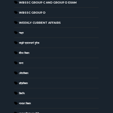
WBSSC GROUP C AND GROUP D EXAM
WBSSC GROUP D
WEEKLY CURRENT AFFAIRS
অঙ্ক
কারেন্ট অ্যাফেয়ার্স কুইজ
জীবন বিজ্ঞান
বাংলা
ভৌতবিজ্ঞান
রাষ্ট্রবিজ্ঞান
রিজনিং
সাধারণ বিজ্ঞান