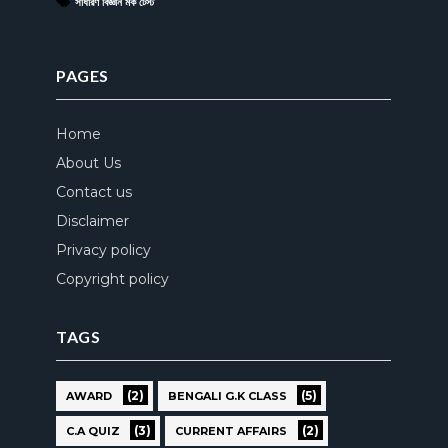
সাধারণ বিজ্ঞান মক টেস্ট
PAGES
Home
About Us
Contact us
Disclaimer
Privacy policy
Copyright policy
TAGS
(2)
(5)
AWARD
BENGALI G.K CLASS
(3)
(2)
C.A QUIZ
CURRENT AFFAIRS