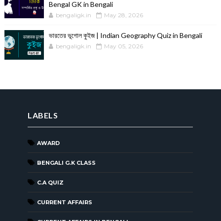
Bengal GK in Bengali
bengaligk.in
May 28, 2026
ভারতের ভূগোল কুইজ | Indian Geography Quiz in Bengali
bengaligk.in
May 05, 2026
LABELS
AWARD
BENGALI G.K CLASS
C.A QUIZ
CURRENT AFFAIRS