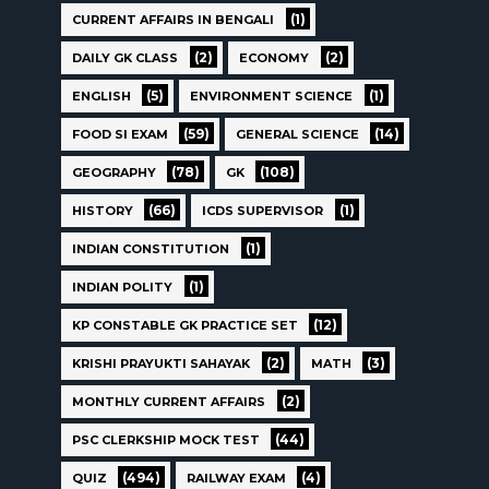
(1)
CURRENT AFFAIRS IN BENGALI
(2)
(2)
DAILY GK CLASS
ECONOMY
(5)
(1)
ENGLISH
ENVIRONMENT SCIENCE
(59)
(14)
FOOD SI EXAM
GENERAL SCIENCE
(78)
(108)
GEOGRAPHY
GK
(66)
(1)
HISTORY
ICDS SUPERVISOR
(1)
INDIAN CONSTITUTION
(1)
INDIAN POLITY
(12)
KP CONSTABLE GK PRACTICE SET
(2)
(3)
KRISHI PRAYUKTI SAHAYAK
MATH
(2)
MONTHLY CURRENT AFFAIRS
(44)
PSC CLERKSHIP MOCK TEST
(494)
(4)
QUIZ
RAILWAY EXAM