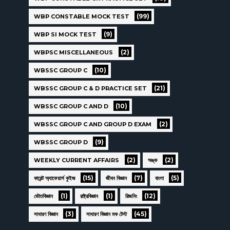
(99)
WBP CONSTABLE MOCK TEST
(9)
WBP SI MOCK TEST
(2)
WBPSC MISCELLANEOUS
(10)
WBSSC GROUP C
(21)
WBSSC GROUP C & D PRACTICE SET
(10)
WBSSC GROUP C AND D
(2)
WBSSC GROUP C AND GROUP D EXAM
(9)
WBSSC GROUP D
(2)
(2)
WEEKLY CURRENT AFFAIRS
অঙ্ক
(15)
(7)
(5)
কারেন্ট অ্যাফেয়ার্স কুইজ
জীবন বিজ্ঞান
বাংলা
(1)
(1)
(12)
ভৌতবিজ্ঞান
রাষ্ট্রবিজ্ঞান
রিজনিং
(3)
(45)
সাধারণ বিজ্ঞান
সাধারণ বিজ্ঞান মক টেস্ট