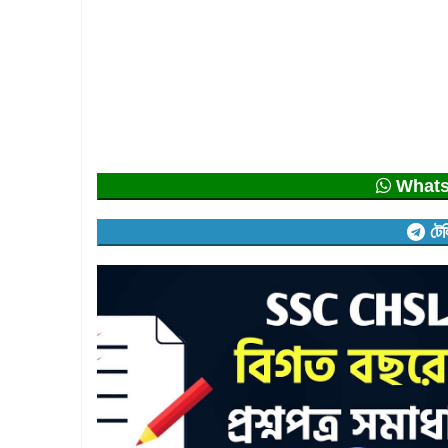
Whatsap
টেল