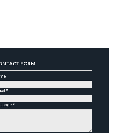
ONTACT FORM
ame
ail
*
ssage
*