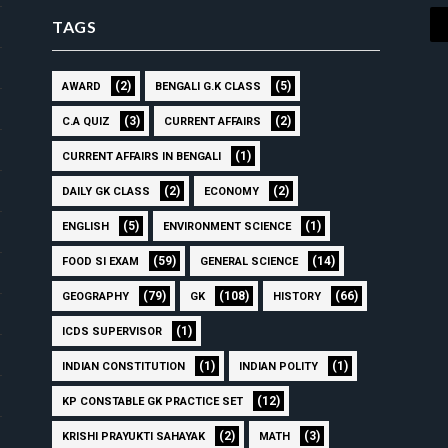
TAGS
(2)
(5)
AWARD
BENGALI G.K CLASS
(3)
(2)
C.A QUIZ
CURRENT AFFAIRS
(1)
CURRENT AFFAIRS IN BENGALI
(2)
(2)
DAILY GK CLASS
ECONOMY
(5)
(1)
ENGLISH
ENVIRONMENT SCIENCE
(59)
(14)
FOOD SI EXAM
GENERAL SCIENCE
(79)
(108)
(66)
GEOGRAPHY
GK
HISTORY
(1)
ICDS SUPERVISOR
(1)
(1)
INDIAN CONSTITUTION
INDIAN POLITY
(12)
KP CONSTABLE GK PRACTICE SET
(2)
(3)
KRISHI PRAYUKTI SAHAYAK
MATH