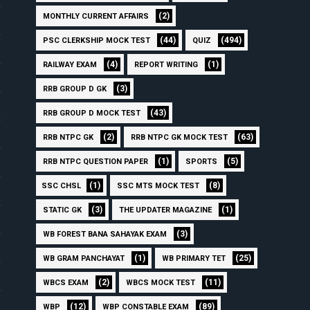
(2)
MONTHLY CURRENT AFFAIRS
(44)
(494)
PSC CLERKSHIP MOCK TEST
QUIZ
(4)
(1)
RAILWAY EXAM
REPORT WRITING
(3)
RRB GROUP D GK
(43)
RRB GROUP D MOCK TEST
(2)
(63)
RRB NTPC GK
RRB NTPC GK MOCK TEST
(1)
(5)
RRB NTPC QUESTION PAPER
SPORTS
(1)
(8)
SSC CHSL
SSC MTS MOCK TEST
(3)
(1)
STATIC GK
THE UPDATER MAGAZINE
(3)
WB FOREST BANA SAHAYAK EXAM
(1)
(25)
WB GRAM PANCHAYAT
WB PRIMARY TET
(2)
(11)
WBCS EXAM
WBCS MOCK TEST
(12)
(89)
WBP
WBP CONSTABLE EXAM