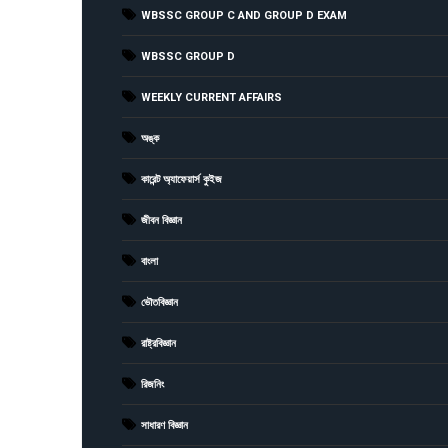
WBSSC GROUP C AND GROUP D EXAM
WBSSC GROUP D
WEEKLY CURRENT AFFAIRS
অঙ্ক
কারেন্ট অ্যাফেয়ার্স কুইজ
জীবন বিজ্ঞান
বাংলা
ভৌতবিজ্ঞান
রাষ্ট্রবিজ্ঞান
রিজনিং
সাধারণ বিজ্ঞান