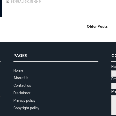
BENGALIGK.IN
0
Older Posts
PAGES
C
N
Home
About Us
Em
Contact us
Me
Disclaimer
Privacy policy
Copyright policy