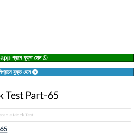
p গ্রূপে যুক্ত হোন
িগ্রামে যুক্ত হোন
 Test Part-65
table Mock Test
-65