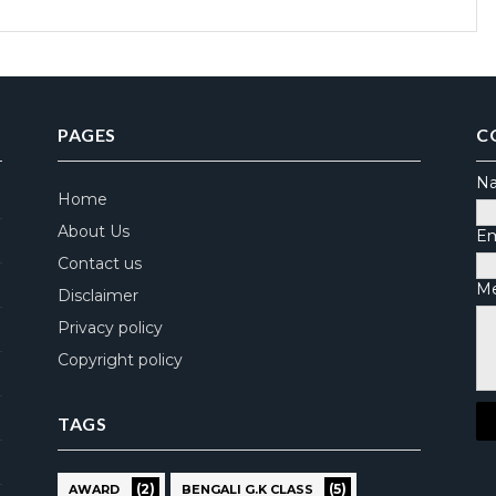
PAGES
C
N
Home
About Us
Em
Contact us
M
Disclaimer
Privacy policy
Copyright policy
TAGS
(2)
(5)
AWARD
BENGALI G.K CLASS