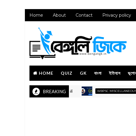
Home
About
Contact
Privacy policy
HOME
QUIZ
GK
বাংলা
ইতিহাস
ভূগো
WBP
BREAKING
WBPSC MISCELLANEOUS