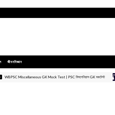
ল
জীবনবিজ্ঞান
SC Miscellaneous GK Mock Test | PSC মিসলেনিয়াস GK মকটেস্ট