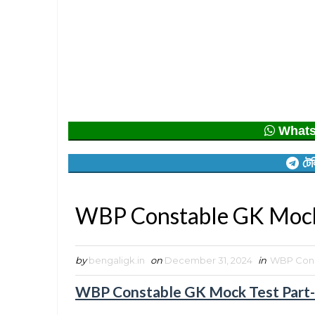
Whatsap
টেল
WBP Constable GK Mock
by
bengaligk.in
on
December 31, 2024
in
WBP Cons
WBP Constable GK Mock Test Part