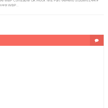
96 WBP Constable GK Mock Test Part-96Hello Students,আজকে
তির জন্য WBP...