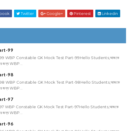
book
Twitter
Google+
Pinterest
Linkedin
art-99
99 WBP Constable GK Mock Test Part-99Hello Students,আজকে
তির জন্য WBP...
art-98
98 WBP Constable GK Mock Test Part-98Hello Students,আজকে
তির জন্য WBP...
art-97
97 WBP Constable GK Mock Test Part-97Hello Students,আজকে
তির জন্য WBP...
art-96