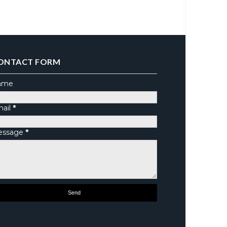
ONTACT FORM
ame
ail
*
essage
*