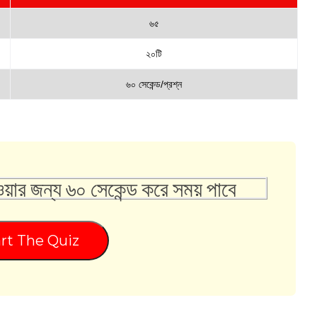
৬৫
২০টি
৬০ সেকেন্ড/প্রশ্ন
ওয়ার জন্য ৬০ সেকেন্ড করে সময় পাবে
rt The Quiz