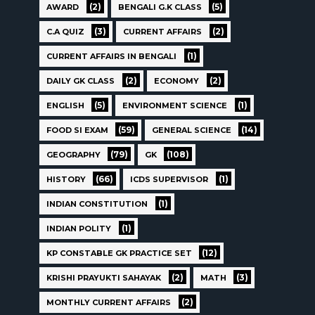
(2)
(5)
AWARD
BENGALI G.K CLASS
(3)
(2)
C.A QUIZ
CURRENT AFFAIRS
(1)
CURRENT AFFAIRS IN BENGALI
(2)
(2)
DAILY GK CLASS
ECONOMY
(5)
(1)
ENGLISH
ENVIRONMENT SCIENCE
(59)
(14)
FOOD SI EXAM
GENERAL SCIENCE
(79)
(108)
GEOGRAPHY
GK
(66)
(1)
HISTORY
ICDS SUPERVISOR
(1)
INDIAN CONSTITUTION
(1)
INDIAN POLITY
(12)
KP CONSTABLE GK PRACTICE SET
(2)
(3)
KRISHI PRAYUKTI SAHAYAK
MATH
(2)
MONTHLY CURRENT AFFAIRS