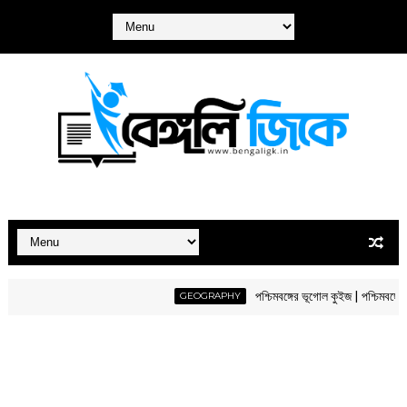
পশ্চিমবঙ্গের ভূগোল কুইজ | পশ্চিমবঙ্গের ভূগো
GEOGRAPHY