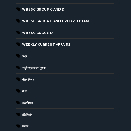
WBSSC GROUP C AND D
WBSSC GROUP C AND GROUP D EXAM
WBSSC GROUP D
WEEKLY CURRENT AFFAIRS
অঙ্ক
কারেন্ট অ্যাফেয়ার্স কুইজ
জীবন বিজ্ঞান
বাংলা
ভৌতবিজ্ঞান
রাষ্ট্রবিজ্ঞান
রিজনিং