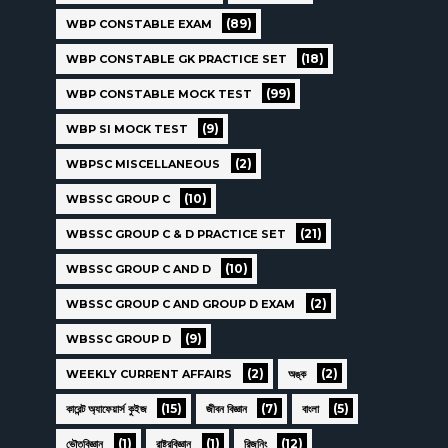
(89)
WBP CONSTABLE EXAM
(18)
WBP CONSTABLE GK PRACTICE SET
(99)
WBP CONSTABLE MOCK TEST
(9)
WBP SI MOCK TEST
(2)
WBPSC MISCELLANEOUS
(10)
WBSSC GROUP C
(21)
WBSSC GROUP C & D PRACTICE SET
(10)
WBSSC GROUP C AND D
(2)
WBSSC GROUP C AND GROUP D EXAM
(9)
WBSSC GROUP D
(2)
(2)
WEEKLY CURRENT AFFAIRS
অঙ্ক
(15)
(7)
(5)
কারেন্ট অ্যাফেয়ার্স কুইজ
জীবন বিজ্ঞান
বাংলা
(1)
(1)
(12)
ভৌতবিজ্ঞান
রাষ্ট্রবিজ্ঞান
রিজনিং