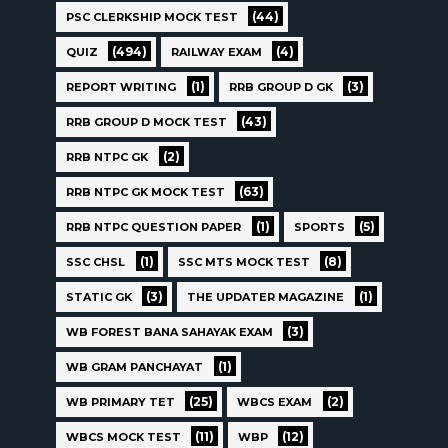
(44)
PSC CLERKSHIP MOCK TEST
(494)
(4)
QUIZ
RAILWAY EXAM
(1)
(3)
REPORT WRITING
RRB GROUP D GK
(43)
RRB GROUP D MOCK TEST
(2)
RRB NTPC GK
(63)
RRB NTPC GK MOCK TEST
(1)
(5)
RRB NTPC QUESTION PAPER
SPORTS
(1)
(8)
SSC CHSL
SSC MTS MOCK TEST
(3)
(1)
STATIC GK
THE UPDATER MAGAZINE
(3)
WB FOREST BANA SAHAYAK EXAM
(1)
WB GRAM PANCHAYAT
(25)
(2)
WB PRIMARY TET
WBCS EXAM
(11)
(12)
WBCS MOCK TEST
WBP