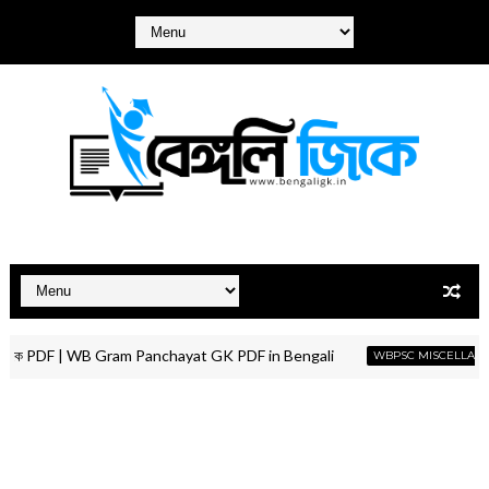
েত জিকে PDF | WB Gram Panchayat GK PDF in Bengali
WBPSC MISCELLANEOUS