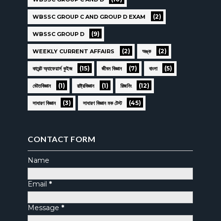
(2)
WBSSC GROUP C AND GROUP D EXAM
(9)
WBSSC GROUP D
(2)
(2)
WEEKLY CURRENT AFFAIRS
অঙ্ক
(15)
(7)
(5)
কারেন্ট অ্যাফেয়ার্স কুইজ
জীবন বিজ্ঞান
বাংলা
(1)
(1)
(12)
ভৌতবিজ্ঞান
রাষ্ট্রবিজ্ঞান
রিজনিং
(3)
(45)
সাধারণ বিজ্ঞান
সাধারণ বিজ্ঞান মক টেস্ট
CONTACT FORM
Name
Email
*
Message
*