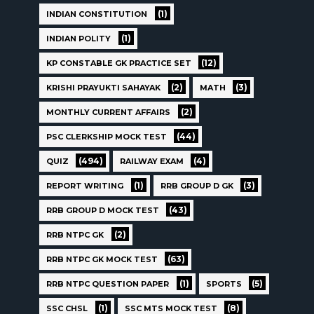
(1)
INDIAN CONSTITUTION
(1)
INDIAN POLITY
(12)
KP CONSTABLE GK PRACTICE SET
(2)
(3)
KRISHI PRAYUKTI SAHAYAK
MATH
(2)
MONTHLY CURRENT AFFAIRS
(44)
PSC CLERKSHIP MOCK TEST
(494)
(4)
QUIZ
RAILWAY EXAM
(1)
(3)
REPORT WRITING
RRB GROUP D GK
(43)
RRB GROUP D MOCK TEST
(2)
RRB NTPC GK
(63)
RRB NTPC GK MOCK TEST
(1)
(5)
RRB NTPC QUESTION PAPER
SPORTS
(1)
(8)
SSC CHSL
SSC MTS MOCK TEST