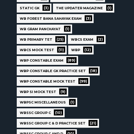
(3)
(1)
STATIC GK
THE UPDATER MAGAZINE
(3)
WB FOREST BANA SAHAYAK EXAM
(1)
WB GRAM PANCHAYAT
(25)
(2)
WB PRIMARY TET
WBCS EXAM
(11)
(12)
WBCS MOCK TEST
WBP
(89)
WBP CONSTABLE EXAM
(18)
WBP CONSTABLE GK PRACTICE SET
(99)
WBP CONSTABLE MOCK TEST
(9)
WBP SI MOCK TEST
(1)
WBPSC MISCELLANEOUS
(10)
WBSSC GROUP C
(21)
WBSSC GROUP C & D PRACTICE SET
(10)
WBSSC GROUP C AND D