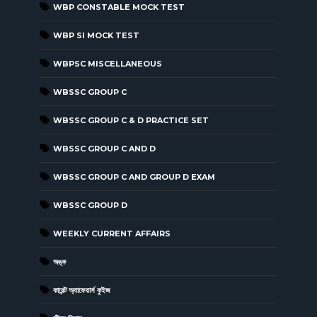
WBP CONSTABLE MOCK TEST
WBP SI MOCK TEST
WBPSC MISCELLANEOUS
WBSSC GROUP C
WBSSC GROUP C & D PRACTICE SET
WBSSC GROUP C AND D
WBSSC GROUP C AND GROUP D EXAM
WBSSC GROUP D
WEEKLY CURRENT AFFAIRS
অঙ্ক
কারেন্ট অ্যাফেয়ার্স কুইজ