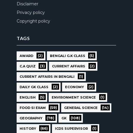
Disclaimer
Privacy policy
Copyright policy
TAGS
(2)
(5)
AWARD
BENGALI G.K CLASS
(3)
(2)
C.A QUIZ
CURRENT AFFAIRS
(1)
CURRENT AFFAIRS IN BENGALI
(2)
(2)
DAILY GK CLASS
ECONOMY
(5)
(1)
ENGLISH
ENVIRONMENT SCIENCE
(59)
(14)
FOOD SI EXAM
GENERAL SCIENCE
(78)
(108)
GEOGRAPHY
GK
(66)
(1)
HISTORY
ICDS SUPERVISOR