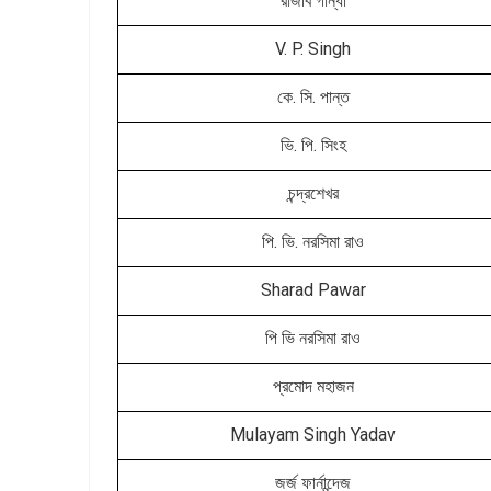
রাজীব গান্ধী
V. P. Singh
কে. সি. পান্ত
ভি. পি. সিংহ
চন্দ্রশেখর
পি. ভি. নরসিমা রাও
Sharad Pawar
পি ভি নরসিমা রাও
প্রমোদ মহাজন
Mulayam Singh Yadav
জর্জ ফার্নান্দেজ