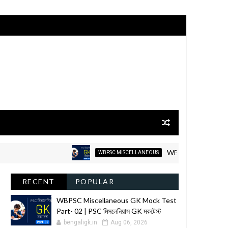
WBPSC Miscellaneous GK Mo
WBPSC MISCELLANEOUS
RECENT
POPULAR
WBPSC Miscellaneous GK Mock Test
Part- 02 | PSC মিসলেনিয়াস GK মকটেস্ট
bengaligk.in
Aug 06, 2026