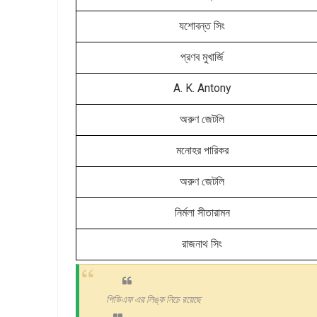
যশোবন্ত সিং
প্রণব মুখার্জি
A. K. Antony
অরুণ জেটলি
মনোহর পারিকর
অরুণ জেটলি
নির্মলা সীতারামন
রাজনাথ সিং
পিডিএফ এর লিঙ্ক নিচে রয়েছে