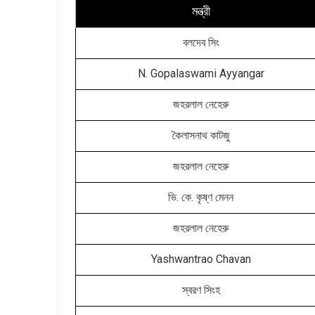
মন্ত্রী
বলদেব সিং
N. Gopalaswami Ayyangar
জহরলাল নেহেরু
কৈলাসনাথ কাটজু
জহরলাল নেহেরু
ভি. কে. কৃষ্ণ মেনন
জহরলাল নেহেরু
Yashwantrao Chavan
স্বরণ সিংহ