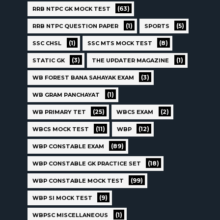
(63)
RRB NTPC GK MOCK TEST
(1)
(5)
RRB NTPC QUESTION PAPER
SPORTS
(1)
(8)
SSC CHSL
SSC MTS MOCK TEST
(3)
(1)
STATIC GK
THE UPDATER MAGAZINE
(3)
WB FOREST BANA SAHAYAK EXAM
(1)
WB GRAM PANCHAYAT
(25)
(2)
WB PRIMARY TET
WBCS EXAM
(11)
(12)
WBCS MOCK TEST
WBP
(89)
WBP CONSTABLE EXAM
(18)
WBP CONSTABLE GK PRACTICE SET
(99)
WBP CONSTABLE MOCK TEST
(9)
WBP SI MOCK TEST
(1)
WBPSC MISCELLANEOUS