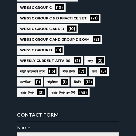
(10)
WBSSC GROUP C
(21)
WBSSC GROUP C & D PRACTICE SET
(10)
WBSSC GROUP C AND D
(2)
WBSSC GROUP C AND GROUP D EXAM
(9)
WBSSC GROUP D
(2)
(2)
WEEKLY CURRENT AFFAIRS
অঙ্ক
(15)
(7)
(5)
কারেন্ট অ্যাফেয়ার্স কুইজ
জীবন বিজ্ঞান
বাংলা
(1)
(1)
(12)
ভৌতবিজ্ঞান
রাষ্ট্রবিজ্ঞান
রিজনিং
(3)
(45)
সাধারণ বিজ্ঞান
সাধারণ বিজ্ঞান মক টেস্ট
CONTACT FORM
Name