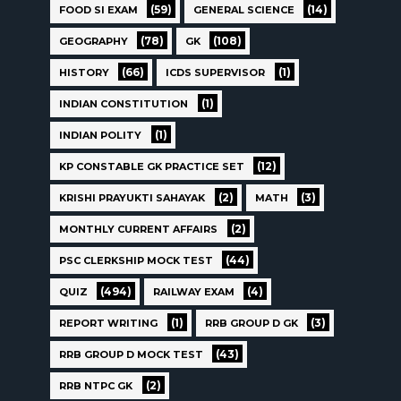
(59)
(14)
FOOD SI EXAM
GENERAL SCIENCE
(78)
(108)
GEOGRAPHY
GK
(66)
(1)
HISTORY
ICDS SUPERVISOR
(1)
INDIAN CONSTITUTION
(1)
INDIAN POLITY
(12)
KP CONSTABLE GK PRACTICE SET
(2)
(3)
KRISHI PRAYUKTI SAHAYAK
MATH
(2)
MONTHLY CURRENT AFFAIRS
(44)
PSC CLERKSHIP MOCK TEST
(494)
(4)
QUIZ
RAILWAY EXAM
(1)
(3)
REPORT WRITING
RRB GROUP D GK
(43)
RRB GROUP D MOCK TEST
(2)
RRB NTPC GK