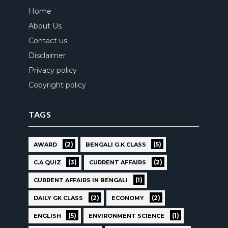
Home
About Us
Contact us
Disclaimer
Privacy policy
Copyright policy
TAGS
(2)
(5)
AWARD
BENGALI G.K CLASS
(3)
(2)
C.A QUIZ
CURRENT AFFAIRS
(1)
CURRENT AFFAIRS IN BENGALI
(2)
(2)
DAILY GK CLASS
ECONOMY
(5)
(1)
ENGLISH
ENVIRONMENT SCIENCE