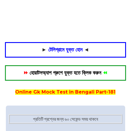
►
টেলিগ্রামে যুক্ত হোন
◄
⏩
হোয়াটসঅ্যাপ গ্রুপে যুক্ত হতে ক্লিক করুন
⏪
Online Gk Mock Test in Bengali Part-181
প্রতিটি প্রশ্নের জন্য ৬০ সেকেন্ড সময় থাকবে