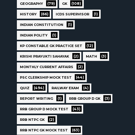
(79)
(108)
GEOGRAPHY
GK
(66)
(1)
HISTORY
ICDS SUPERVISOR
(1)
INDIAN CONSTITUTION
(1)
INDIAN POLITY
(12)
KP CONSTABLE GK PRACTICE SET
(2)
(3)
KRISHI PRAYUKTI SAHAYAK
MATH
(2)
MONTHLY CURRENT AFFAIRS
(44)
PSC CLERKSHIP MOCK TEST
(494)
(4)
QUIZ
RAILWAY EXAM
(1)
(3)
REPORT WRITING
RRB GROUP D GK
(43)
RRB GROUP D MOCK TEST
(2)
RRB NTPC GK
(63)
RRB NTPC GK MOCK TEST