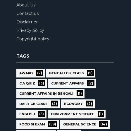
About Us
Contact us
Disclaimer
Privacy policy
Copyright policy
TAGS
(2)
(5)
AWARD
BENGALI G.K CLASS
(3)
(2)
C.A QUIZ
CURRENT AFFAIRS
(1)
CURRENT AFFAIRS IN BENGALI
(2)
(2)
DAILY GK CLASS
ECONOMY
(5)
(1)
ENGLISH
ENVIRONMENT SCIENCE
(59)
(14)
FOOD SI EXAM
GENERAL SCIENCE