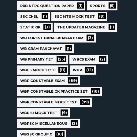
(1)
(5)
RRB NTPC QUESTION PAPER
SPORTS
(1)
(8)
SSC CHSL
SSC MTS MOCK TEST
(3)
(1)
STATIC GK
THE UPDATER MAGAZINE
(3)
WB FOREST BANA SAHAYAK EXAM
(1)
WB GRAM PANCHAYAT
(25)
(2)
WB PRIMARY TET
WBCS EXAM
(11)
(12)
WBCS MOCK TEST
WBP
(89)
WBP CONSTABLE EXAM
(18)
WBP CONSTABLE GK PRACTICE SET
(99)
WBP CONSTABLE MOCK TEST
(9)
WBP SI MOCK TEST
(2)
WBPSC MISCELLANEOUS
(10)
WBSSC GROUP C