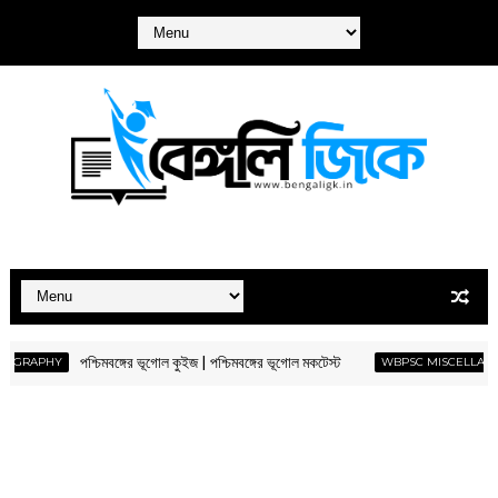
পশ্চিমবঙ্গের ভূগোল কুইজ | পশ্চিমবঙ্গের ভূগোল মকটেস্ট
APHY
WBPSC MISCELLANEOUS