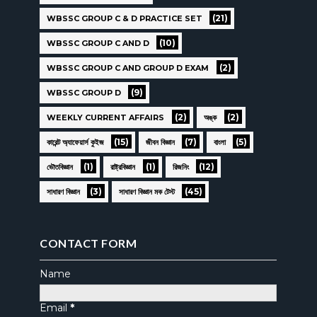
(21)
WBSSC GROUP C & D PRACTICE SET
(10)
WBSSC GROUP C AND D
(2)
WBSSC GROUP C AND GROUP D EXAM
(9)
WBSSC GROUP D
(2)
(2)
WEEKLY CURRENT AFFAIRS
অঙ্ক
(15)
(7)
(5)
কারেন্ট অ্যাফেয়ার্স কুইজ
জীবন বিজ্ঞান
বাংলা
(1)
(1)
(12)
ভৌতবিজ্ঞান
রাষ্ট্রবিজ্ঞান
রিজনিং
(3)
(45)
সাধারণ বিজ্ঞান
সাধারণ বিজ্ঞান মক টেস্ট
CONTACT FORM
Name
Email
*