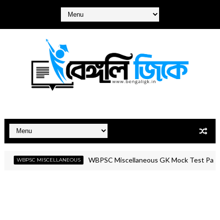
WBPSC Miscellaneous GK Mock Test Part- 02 | PS
WBPSC MISCELLANEOUS