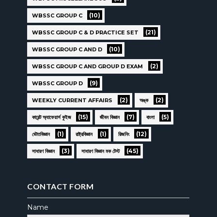
(10)
WBSSC GROUP C
(21)
WBSSC GROUP C & D PRACTICE SET
(10)
WBSSC GROUP C AND D
(2)
WBSSC GROUP C AND GROUP D EXAM
(9)
WBSSC GROUP D
(2)
(2)
WEEKLY CURRENT AFFAIRS
অঙ্ক
(15)
(7)
(5)
কারেন্ট অ্যাফেয়ার্স কুইজ
জীবন বিজ্ঞান
বাংলা
(1)
(1)
(12)
ভৌতবিজ্ঞান
রাষ্ট্রবিজ্ঞান
রিজনিং
(3)
(45)
সাধারণ বিজ্ঞান
সাধারণ বিজ্ঞান মক টেস্ট
CONTACT FORM
Name