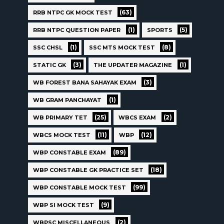
(63)
RRB NTPC GK MOCK TEST
(1)
(5)
RRB NTPC QUESTION PAPER
SPORTS
(1)
(8)
SSC CHSL
SSC MTS MOCK TEST
(3)
(1)
STATIC GK
THE UPDATER MAGAZINE
(3)
WB FOREST BANA SAHAYAK EXAM
(1)
WB GRAM PANCHAYAT
(25)
(2)
WB PRIMARY TET
WBCS EXAM
(11)
(12)
WBCS MOCK TEST
WBP
(89)
WBP CONSTABLE EXAM
(18)
WBP CONSTABLE GK PRACTICE SET
(99)
WBP CONSTABLE MOCK TEST
(9)
WBP SI MOCK TEST
(2)
WBPSC MISCELLANEOUS