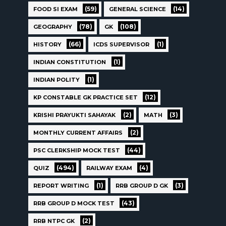
(59)
(14)
FOOD SI EXAM
GENERAL SCIENCE
(78)
(108)
GEOGRAPHY
GK
(66)
(1)
HISTORY
ICDS SUPERVISOR
(1)
INDIAN CONSTITUTION
(1)
INDIAN POLITY
(12)
KP CONSTABLE GK PRACTICE SET
(2)
(3)
KRISHI PRAYUKTI SAHAYAK
MATH
(2)
MONTHLY CURRENT AFFAIRS
(44)
PSC CLERKSHIP MOCK TEST
(494)
(4)
QUIZ
RAILWAY EXAM
(1)
(3)
REPORT WRITING
RRB GROUP D GK
(43)
RRB GROUP D MOCK TEST
(2)
RRB NTPC GK