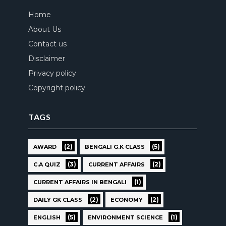
Home
About Us
Contact us
Disclaimer
Privacy policy
Copyright policy
TAGS
(2)
(5)
AWARD
BENGALI G.K CLASS
(3)
(2)
C.A QUIZ
CURRENT AFFAIRS
(1)
CURRENT AFFAIRS IN BENGALI
(2)
(2)
DAILY GK CLASS
ECONOMY
(5)
(1)
ENGLISH
ENVIRONMENT SCIENCE