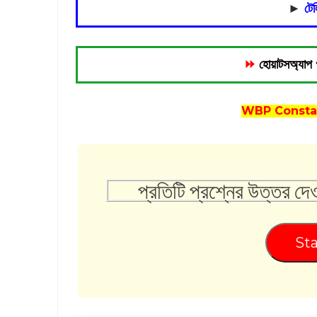
►
টেল
⏩
হোয়াটসঅ্যাপ 
WBP Constab
প্রতিটি প্রশ্নের উত্তর দে
Sta