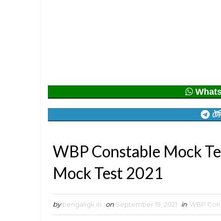
Whatsap
টেল
WBP Constable Mock Tes
Mock Test 2021
by
bengaligk.in
on
September 19, 2021
in
WBP Cons