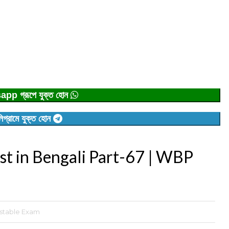
p গ্রূপে যুক্ত হোন
িগ্রামে যুক্ত হোন
t in Bengali Part-67 | WBP
table Exam