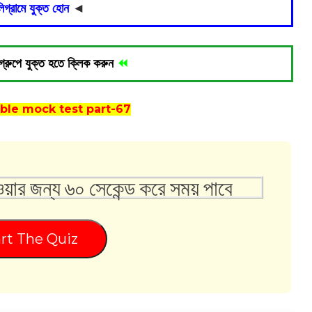
িগ্রামে যুক্ত হোন
◄
গ্রুপে যুক্ত হতে ক্লিক করুন
⏪
le mock test part-67
ওয়ার জন্য ৬০ সেকেন্ড করে সময় পাবে
rt The Quiz