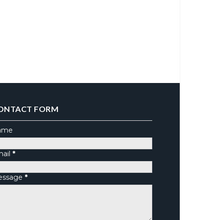
ONTACT FORM
ame
ail
*
essage
*