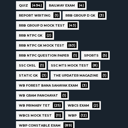
(494)
(4)
QUIZ
RAILWAY EXAM
(1)
(3)
REPORT WRITING
RRB GROUP D GK
(43)
RRB GROUP D MOCK TEST
(2)
RRB NTPC GK
(63)
RRB NTPC GK MOCK TEST
(1)
(5)
RRB NTPC QUESTION PAPER
SPORTS
(1)
(8)
SSC CHSL
SSC MTS MOCK TEST
(3)
(1)
STATIC GK
THE UPDATER MAGAZINE
(3)
WB FOREST BANA SAHAYAK EXAM
(1)
WB GRAM PANCHAYAT
(25)
(2)
WB PRIMARY TET
WBCS EXAM
(11)
(12)
WBCS MOCK TEST
WBP
(89)
WBP CONSTABLE EXAM