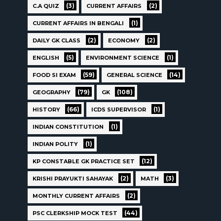
(3)
(2)
C.A QUIZ
CURRENT AFFAIRS
(1)
CURRENT AFFAIRS IN BENGALI
(2)
(2)
DAILY GK CLASS
ECONOMY
(5)
(1)
ENGLISH
ENVIRONMENT SCIENCE
(59)
(14)
FOOD SI EXAM
GENERAL SCIENCE
(79)
(108)
GEOGRAPHY
GK
(66)
(1)
HISTORY
ICDS SUPERVISOR
(1)
INDIAN CONSTITUTION
(1)
INDIAN POLITY
(12)
KP CONSTABLE GK PRACTICE SET
(2)
(3)
KRISHI PRAYUKTI SAHAYAK
MATH
(2)
MONTHLY CURRENT AFFAIRS
(44)
PSC CLERKSHIP MOCK TEST