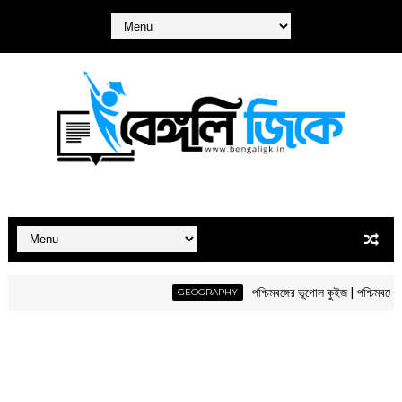
পশ্চিমবঙ্গের ভূগোল কুইজ | পশ্চিমবঙ্গের ভূগো
GEOGRAPHY