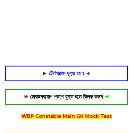
►
টেলিগ্রামে যুক্ত হোন
◄
⏩
হোয়াটসঅ্যাপ গ্রুপে যুক্ত হতে ক্লিক করুন
⏪
WBP Constable Main GK Mock Test