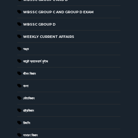
WBSSC GROUP C AND GROUP D EXAM
WBSSC GROUP D
WEEKLY CURRENT AFFAIRS
অঙ্ক
কারেন্ট অ্যাফেয়ার্স কুইজ
জীবন বিজ্ঞান
বাংলা
ভৌতবিজ্ঞান
রাষ্ট্রবিজ্ঞান
রিজনিং
সাধারণ বিজ্ঞান