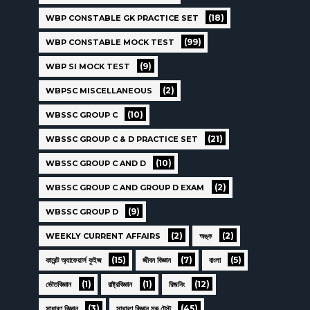
(18)
WBP CONSTABLE GK PRACTICE SET
(99)
WBP CONSTABLE MOCK TEST
(9)
WBP SI MOCK TEST
(2)
WBPSC MISCELLANEOUS
(10)
WBSSC GROUP C
(21)
WBSSC GROUP C & D PRACTICE SET
(10)
WBSSC GROUP C AND D
(2)
WBSSC GROUP C AND GROUP D EXAM
(9)
WBSSC GROUP D
(2)
(2)
WEEKLY CURRENT AFFAIRS
অঙ্ক
(15)
(7)
(5)
কারেন্ট অ্যাফেয়ার্স কুইজ
জীবন বিজ্ঞান
বাংলা
(1)
(1)
(12)
ভৌতবিজ্ঞান
রাষ্ট্রবিজ্ঞান
রিজনিং
(3)
(45)
সাধারণ বিজ্ঞান
সাধারণ বিজ্ঞান মক টেস্ট