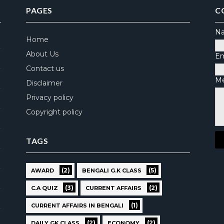
PAGES
C
N
Home
About Us
Em
Contact us
M
Disclaimer
Privacy policy
Copyright policy
TAGS
(2)
(5)
AWARD
BENGALI G.K CLASS
(3)
(2)
C.A QUIZ
CURRENT AFFAIRS
(1)
CURRENT AFFAIRS IN BENGALI
(2)
(2)
DAILY GK CLASS
ECONOMY