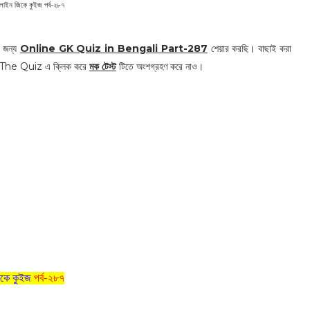
াইন জিকে কুইজ পর্ব-২৮৭
র জন্য
Online GK Quiz in Bengali Part-287
শেয়ার করছি। বাছাই করা
tart The Quiz এ ক্লিক করে
মক টেস্ট
টিতে অংশগ্রহণ করে নাও।
কে কুইজ
পর্ব-২৮৭