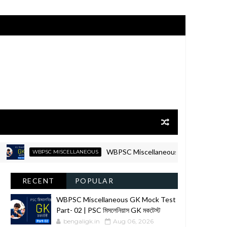
WBPSC Miscellaneous GK Mock Test Part- 02 |
WBPSC MISCELLANEOUS
RECENT
POPULAR
WBPSC Miscellaneous GK Mock Test
Part- 02 | PSC মিসলেনিয়াস GK মকটেস্ট
bengaligk.in
Aug 06, 2026