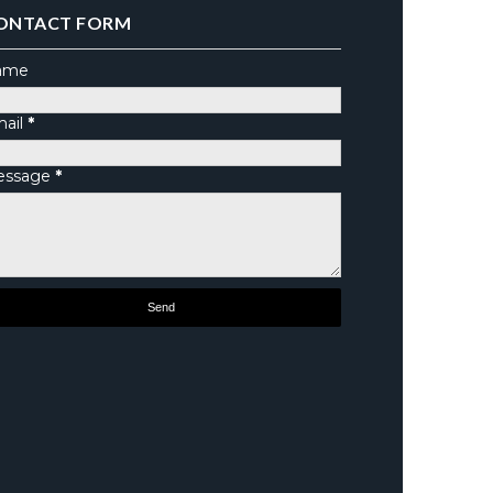
ONTACT FORM
ame
ail
*
essage
*