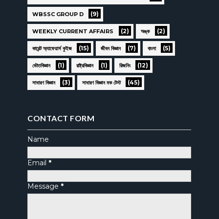
(9)
WBSSC GROUP D
(2)
(2)
WEEKLY CURRENT AFFAIRS
অঙ্ক
(15)
(7)
(5)
কারেন্ট অ্যাফেয়ার্স কুইজ
জীবন বিজ্ঞান
বাংলা
(1)
(1)
(12)
ভৌতবিজ্ঞান
রাষ্ট্রবিজ্ঞান
রিজনিং
(3)
(45)
সাধারণ বিজ্ঞান
সাধারণ বিজ্ঞান মক টেস্ট
CONTACT FORM
Name
Email
*
Message
*