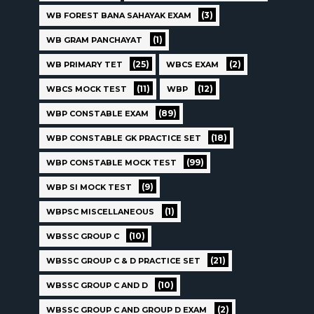
(3)
WB FOREST BANA SAHAYAK EXAM
(1)
WB GRAM PANCHAYAT
(25)
(2)
WB PRIMARY TET
WBCS EXAM
(11)
(12)
WBCS MOCK TEST
WBP
(89)
WBP CONSTABLE EXAM
(18)
WBP CONSTABLE GK PRACTICE SET
(99)
WBP CONSTABLE MOCK TEST
(9)
WBP SI MOCK TEST
(1)
WBPSC MISCELLANEOUS
(10)
WBSSC GROUP C
(21)
WBSSC GROUP C & D PRACTICE SET
(10)
WBSSC GROUP C AND D
(2)
WBSSC GROUP C AND GROUP D EXAM