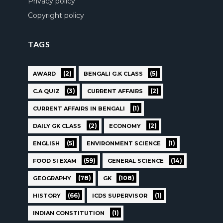
Privacy policy
Copyright policy
TAGS
(2)
(5)
AWARD
BENGALI G.K CLASS
(3)
(2)
C.A QUIZ
CURRENT AFFAIRS
(1)
CURRENT AFFAIRS IN BENGALI
(2)
(2)
DAILY GK CLASS
ECONOMY
(5)
(1)
ENGLISH
ENVIRONMENT SCIENCE
(59)
(14)
FOOD SI EXAM
GENERAL SCIENCE
(78)
(108)
GEOGRAPHY
GK
(66)
(1)
HISTORY
ICDS SUPERVISOR
(1)
INDIAN CONSTITUTION