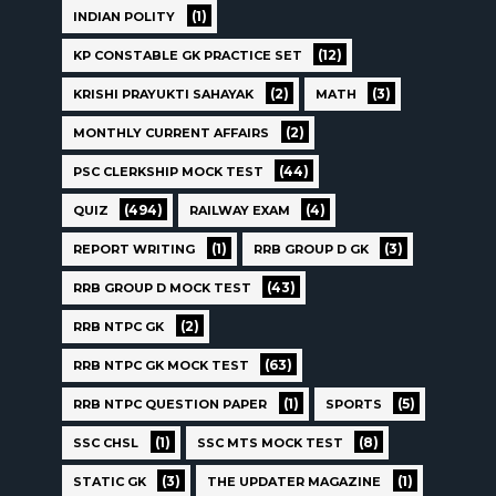
(1)
INDIAN POLITY
(12)
KP CONSTABLE GK PRACTICE SET
(2)
(3)
KRISHI PRAYUKTI SAHAYAK
MATH
(2)
MONTHLY CURRENT AFFAIRS
(44)
PSC CLERKSHIP MOCK TEST
(494)
(4)
QUIZ
RAILWAY EXAM
(1)
(3)
REPORT WRITING
RRB GROUP D GK
(43)
RRB GROUP D MOCK TEST
(2)
RRB NTPC GK
(63)
RRB NTPC GK MOCK TEST
(1)
(5)
RRB NTPC QUESTION PAPER
SPORTS
(1)
(8)
SSC CHSL
SSC MTS MOCK TEST
(3)
(1)
STATIC GK
THE UPDATER MAGAZINE