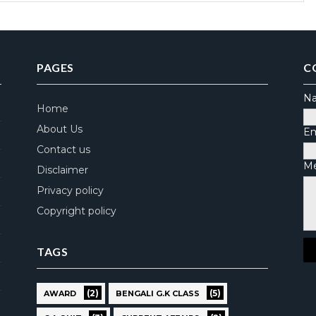
PAGES
C
N
Home
About Us
Em
Contact us
M
Disclaimer
Privacy policy
Copyright policy
TAGS
(2)
(5)
AWARD
BENGALI G.K CLASS