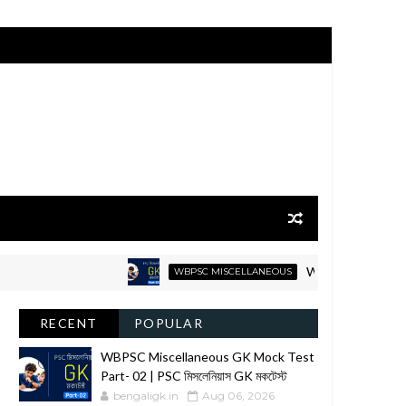
WBPSC Miscellaneous GK 
WBPSC MISCELLANEOUS
RECENT
POPULAR
WBPSC Miscellaneous GK Mock Test
Part- 02 | PSC মিসলেনিয়াস GK মকটেস্ট
bengaligk.in
Aug 06, 2026