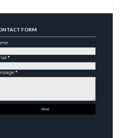
ONTACT FORM
ame
ail
*
essage
*