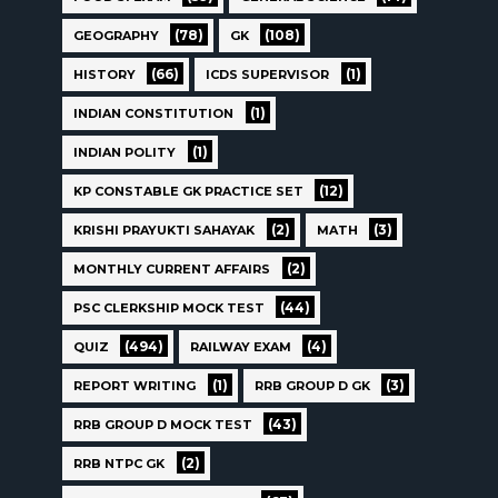
(78)
(108)
GEOGRAPHY
GK
(66)
(1)
HISTORY
ICDS SUPERVISOR
(1)
INDIAN CONSTITUTION
(1)
INDIAN POLITY
(12)
KP CONSTABLE GK PRACTICE SET
(2)
(3)
KRISHI PRAYUKTI SAHAYAK
MATH
(2)
MONTHLY CURRENT AFFAIRS
(44)
PSC CLERKSHIP MOCK TEST
(494)
(4)
QUIZ
RAILWAY EXAM
(1)
(3)
REPORT WRITING
RRB GROUP D GK
(43)
RRB GROUP D MOCK TEST
(2)
RRB NTPC GK