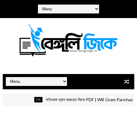
পশ্চিমবঙ্গ গ্রাম পঞ্চায়েত জিকে PDF | WB Gram Panchayat GK
GK