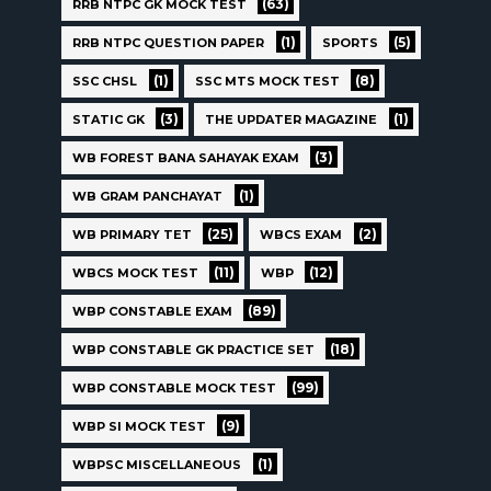
(63)
RRB NTPC GK MOCK TEST
(1)
(5)
RRB NTPC QUESTION PAPER
SPORTS
(1)
(8)
SSC CHSL
SSC MTS MOCK TEST
(3)
(1)
STATIC GK
THE UPDATER MAGAZINE
(3)
WB FOREST BANA SAHAYAK EXAM
(1)
WB GRAM PANCHAYAT
(25)
(2)
WB PRIMARY TET
WBCS EXAM
(11)
(12)
WBCS MOCK TEST
WBP
(89)
WBP CONSTABLE EXAM
(18)
WBP CONSTABLE GK PRACTICE SET
(99)
WBP CONSTABLE MOCK TEST
(9)
WBP SI MOCK TEST
(1)
WBPSC MISCELLANEOUS