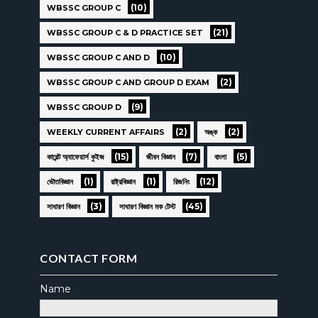
(10)
WBSSC GROUP C
(21)
WBSSC GROUP C & D PRACTICE SET
(10)
WBSSC GROUP C AND D
(2)
WBSSC GROUP C AND GROUP D EXAM
(9)
WBSSC GROUP D
(2)
(2)
WEEKLY CURRENT AFFAIRS
অঙ্ক
(15)
(7)
(5)
কারেন্ট অ্যাফেয়ার্স কুইজ
জীবন বিজ্ঞান
বাংলা
(1)
(1)
(12)
ভৌতবিজ্ঞান
রাষ্ট্রবিজ্ঞান
রিজনিং
(3)
(45)
সাধারণ বিজ্ঞান
সাধারণ বিজ্ঞান মক টেস্ট
CONTACT FORM
Name