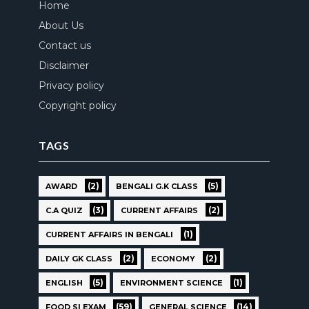
Home
About Us
Contact us
Disclaimer
Privacy policy
Copyright policy
TAGS
(2)
(5)
AWARD
BENGALI G.K CLASS
(3)
(2)
C.A QUIZ
CURRENT AFFAIRS
(1)
CURRENT AFFAIRS IN BENGALI
(2)
(2)
DAILY GK CLASS
ECONOMY
(5)
(1)
ENGLISH
ENVIRONMENT SCIENCE
(59)
(14)
FOOD SI EXAM
GENERAL SCIENCE