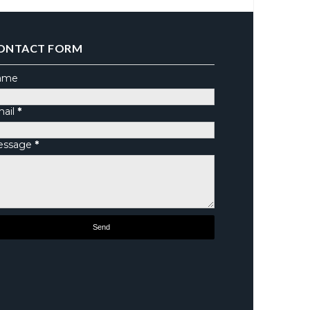
ONTACT FORM
ame
ail
*
essage
*