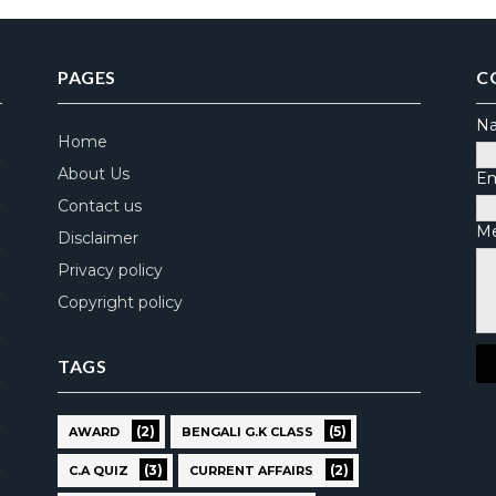
PAGES
C
N
Home
About Us
Em
Contact us
M
Disclaimer
Privacy policy
Copyright policy
TAGS
(2)
(5)
AWARD
BENGALI G.K CLASS
(3)
(2)
C.A QUIZ
CURRENT AFFAIRS