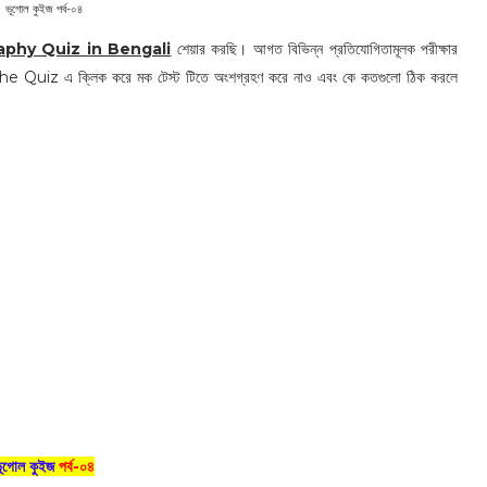
ভূগোল কুইজ পর্ব-০৪
ography Quiz in Bengali
শেয়ার করছি। আগত বিভিন্ন প্রতিযোগিতামূলক পরীক্ষার
Start The Quiz এ ক্লিক করে মক টেস্ট টিতে অংশগ্রহণ করে নাও এবং কে কতগুলো ঠিক করলে
ূগোল কুইজ
পর্ব-০৪