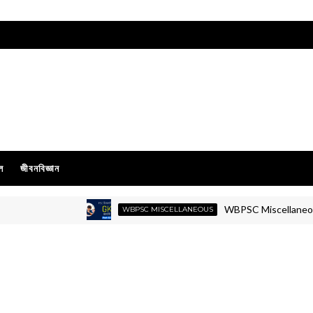
ল
জীবনবিজ্ঞান
WBPSC Miscellaneous GK Moc
WBPSC MISCELLANEOUS