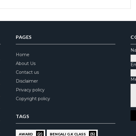
PAGES
C
N
Home
About Us
Em
Contact us
M
Disclaimer
Privacy policy
Copyright policy
TAGS
(2)
(5)
AWARD
BENGALI G.K CLASS