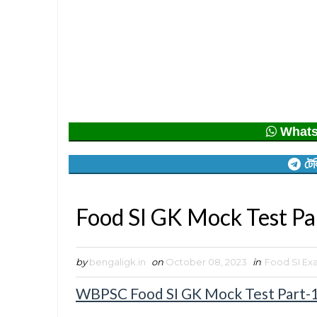
Whatsap
টেল
Food SI GK Mock Test Pa
by
bengaligk.in
on
October 08, 2023
in
Food SI E
WBPSC Food SI GK Mock Test Part-