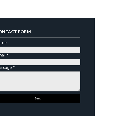
ONTACT FORM
ame
ail
*
essage
*