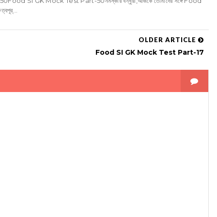
d SI GK Mock Test Part-50নমস্কার বন্ধুরা,আজকে তোমাদের সঙ্গে Food
পূর্...
OLDER ARTICLE
Food SI GK Mock Test Part-17