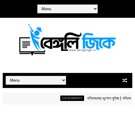
পশ্চিমবঙ্গের ভূগোল কুইজ | পশ্চিমবঙ্গের ভূগ
GEOGRAPHY