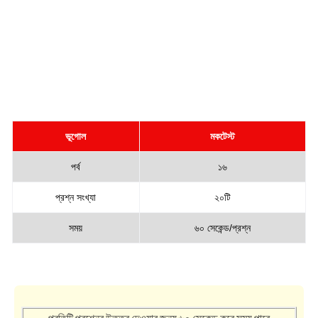
ভূগোল
মকটেস্ট
পর্ব
১৬
প্রশ্ন সংখ্যা
২০টি
সময়
৬০ সেকেন্ড/প্রশ্ন
প্রতিটি প্রশ্নের উত্তর দেওয়ার জন্য ৬০ সেকেন্ড করে সময় পাবে