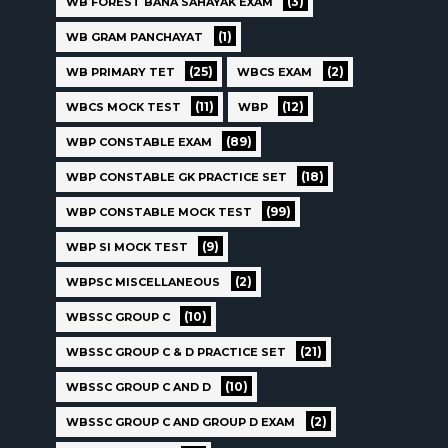
(3)
WB FOREST BANA SAHAYAK EXAM
(1)
WB GRAM PANCHAYAT
(25)
(2)
WB PRIMARY TET
WBCS EXAM
(11)
(12)
WBCS MOCK TEST
WBP
(89)
WBP CONSTABLE EXAM
(18)
WBP CONSTABLE GK PRACTICE SET
(99)
WBP CONSTABLE MOCK TEST
(9)
WBP SI MOCK TEST
(2)
WBPSC MISCELLANEOUS
(10)
WBSSC GROUP C
(21)
WBSSC GROUP C & D PRACTICE SET
(10)
WBSSC GROUP C AND D
(2)
WBSSC GROUP C AND GROUP D EXAM