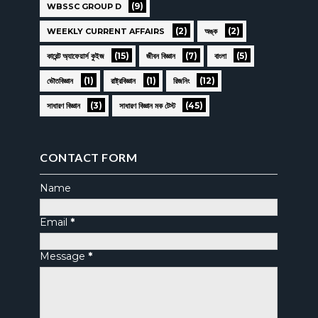
(9)
WBSSC GROUP D
(2)
(2)
WEEKLY CURRENT AFFAIRS
অঙ্ক
(15)
(7)
(5)
কারেন্ট অ্যাফেয়ার্স কুইজ
জীবন বিজ্ঞান
বাংলা
(1)
(1)
(12)
ভৌতবিজ্ঞান
রাষ্ট্রবিজ্ঞান
রিজনিং
(3)
(45)
সাধারণ বিজ্ঞান
সাধারণ বিজ্ঞান মক টেস্ট
CONTACT FORM
Name
Email
*
Message
*