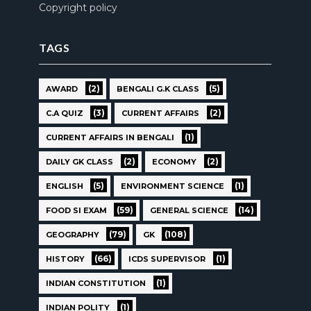
Copyright policy
TAGS
(2)
(5)
AWARD
BENGALI G.K CLASS
(3)
(2)
C.A QUIZ
CURRENT AFFAIRS
(1)
CURRENT AFFAIRS IN BENGALI
(2)
(2)
DAILY GK CLASS
ECONOMY
(5)
(1)
ENGLISH
ENVIRONMENT SCIENCE
(59)
(14)
FOOD SI EXAM
GENERAL SCIENCE
(79)
(108)
GEOGRAPHY
GK
(66)
(1)
HISTORY
ICDS SUPERVISOR
(1)
INDIAN CONSTITUTION
(1)
INDIAN POLITY