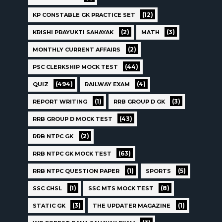
(12)
KP CONSTABLE GK PRACTICE SET
(2)
(3)
KRISHI PRAYUKTI SAHAYAK
MATH
(2)
MONTHLY CURRENT AFFAIRS
(44)
PSC CLERKSHIP MOCK TEST
(494)
(4)
QUIZ
RAILWAY EXAM
(1)
(3)
REPORT WRITING
RRB GROUP D GK
(43)
RRB GROUP D MOCK TEST
(2)
RRB NTPC GK
(63)
RRB NTPC GK MOCK TEST
(1)
(5)
RRB NTPC QUESTION PAPER
SPORTS
(1)
(8)
SSC CHSL
SSC MTS MOCK TEST
(3)
(1)
STATIC GK
THE UPDATER MAGAZINE