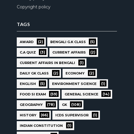
Copyright policy
TAGS
(2)
(5)
AWARD
BENGALI G.K CLASS
(3)
(2)
C.A QUIZ
CURRENT AFFAIRS
(1)
CURRENT AFFAIRS IN BENGALI
(2)
(2)
DAILY GK CLASS
ECONOMY
(5)
(1)
ENGLISH
ENVIRONMENT SCIENCE
(59)
(14)
FOOD SI EXAM
GENERAL SCIENCE
(78)
(108)
GEOGRAPHY
GK
(66)
(1)
HISTORY
ICDS SUPERVISOR
(1)
INDIAN CONSTITUTION