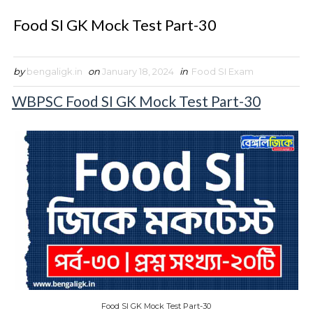
Food SI GK Mock Test Part-30
by
bengaligk.in
on
January 18, 2024
in
Food SI Exam
WBPSC Food SI GK Mock Test Part-30
Food SI GK Mock Test Part-30