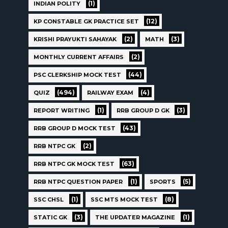
(1)
INDIAN POLITY
(12)
KP CONSTABLE GK PRACTICE SET
(2)
(3)
KRISHI PRAYUKTI SAHAYAK
MATH
(2)
MONTHLY CURRENT AFFAIRS
(44)
PSC CLERKSHIP MOCK TEST
(494)
(4)
QUIZ
RAILWAY EXAM
(1)
(3)
REPORT WRITING
RRB GROUP D GK
(43)
RRB GROUP D MOCK TEST
(2)
RRB NTPC GK
(63)
RRB NTPC GK MOCK TEST
(1)
(5)
RRB NTPC QUESTION PAPER
SPORTS
(1)
(8)
SSC CHSL
SSC MTS MOCK TEST
(3)
(1)
STATIC GK
THE UPDATER MAGAZINE