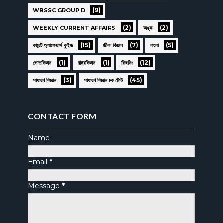
(9)
WBSSC GROUP D
(2)
(2)
WEEKLY CURRENT AFFAIRS
অঙ্ক
(15)
(7)
(5)
কারেন্ট অ্যাফেয়ার্স কুইজ
জীবন বিজ্ঞান
বাংলা
(1)
(1)
(12)
ভৌতবিজ্ঞান
রাষ্ট্রবিজ্ঞান
রিজনিং
(3)
(45)
সাধারণ বিজ্ঞান
সাধারণ বিজ্ঞান মক টেস্ট
CONTACT FORM
Name
Email
*
Message
*