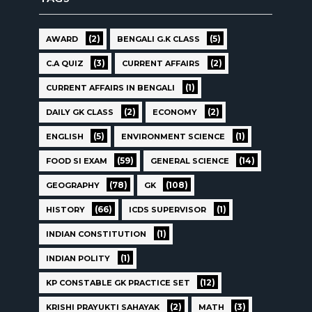
(2)
(5)
AWARD
BENGALI G.K CLASS
(3)
(2)
C.A QUIZ
CURRENT AFFAIRS
(1)
CURRENT AFFAIRS IN BENGALI
(2)
(2)
DAILY GK CLASS
ECONOMY
(5)
(1)
ENGLISH
ENVIRONMENT SCIENCE
(59)
(14)
FOOD SI EXAM
GENERAL SCIENCE
(78)
(108)
GEOGRAPHY
GK
(66)
(1)
HISTORY
ICDS SUPERVISOR
(1)
INDIAN CONSTITUTION
(1)
INDIAN POLITY
(12)
KP CONSTABLE GK PRACTICE SET
(2)
(3)
KRISHI PRAYUKTI SAHAYAK
MATH