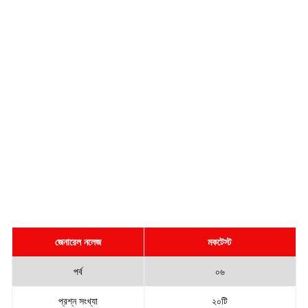
জেনারেল নলেজ
মকটেস্ট
পর্ব
০৬
প্রশ্ন সংখ্যা
২০টি