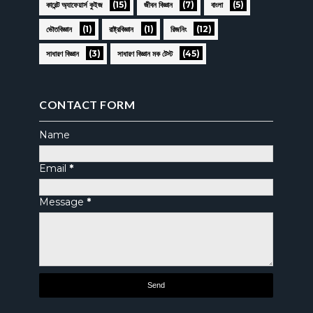
(15)
(7)
(5)
কারেন্ট অ্যাফেয়ার্স কুইজ
জীবন বিজ্ঞান
বাংলা
(1)
(1)
(12)
ভৌতবিজ্ঞান
রাষ্ট্রবিজ্ঞান
রিজনিং
(3)
(45)
সাধারণ বিজ্ঞান
সাধারণ বিজ্ঞান মক টেস্ট
CONTACT FORM
Name
Email
*
Message
*