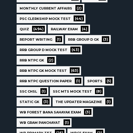
(2)
MONTHLY CURRENT AFFAIRS
(44)
PSC CLERKSHIP MOCK TEST
(494)
(4)
QUIZ
RAILWAY EXAM
(1)
(3)
REPORT WRITING
RRB GROUP D GK
(43)
RRB GROUP D MOCK TEST
(2)
RRB NTPC GK
(63)
RRB NTPC GK MOCK TEST
(1)
(5)
RRB NTPC QUESTION PAPER
SPORTS
(1)
(8)
SSC CHSL
SSC MTS MOCK TEST
(3)
(1)
STATIC GK
THE UPDATER MAGAZINE
(3)
WB FOREST BANA SAHAYAK EXAM
(1)
WB GRAM PANCHAYAT
(25)
(2)
WB PRIMARY TET
WBCS EXAM