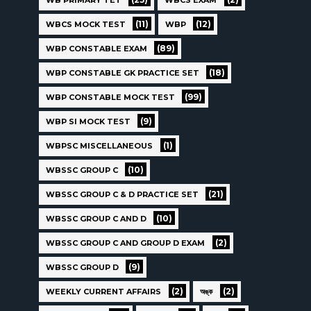
(11)
(12)
WBCS MOCK TEST
WBP
(89)
WBP CONSTABLE EXAM
(18)
WBP CONSTABLE GK PRACTICE SET
(99)
WBP CONSTABLE MOCK TEST
(9)
WBP SI MOCK TEST
(1)
WBPSC MISCELLANEOUS
(10)
WBSSC GROUP C
(21)
WBSSC GROUP C & D PRACTICE SET
(10)
WBSSC GROUP C AND D
(2)
WBSSC GROUP C AND GROUP D EXAM
(9)
WBSSC GROUP D
(2)
(2)
WEEKLY CURRENT AFFAIRS
অঙ্ক