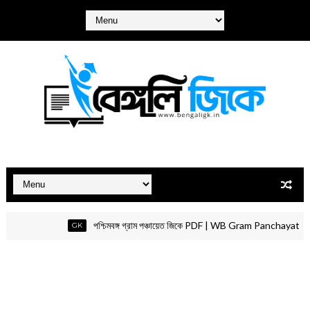
পশ্চিমবঙ্গ গ্রাম পঞ্চায়েত জিকে PDF | WB Gram Panchayat GK P
GK