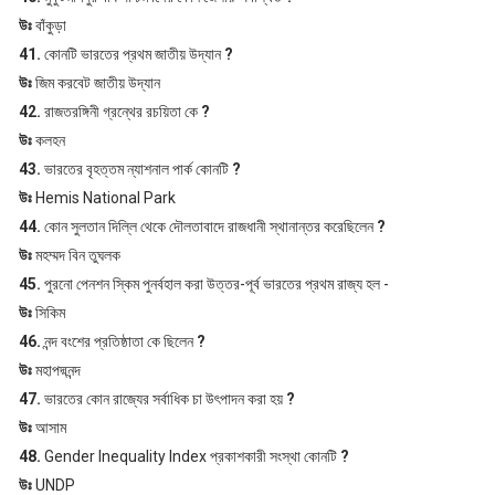
উঃ
বাঁকুড়া
41.
কোনটি ভারতের প্রথম জাতীয় উদ্যান
?
উঃ
জিম করবেট জাতীয় উদ্যান
42.
রাজতরঙ্গিনী গ্রন্থের রচয়িতা কে
?
উঃ
কলহন
43.
ভারতের বৃহত্তম ন্যাশনাল পার্ক কোনটি
?
উঃ
Hemis National Park
44.
কোন সুলতান দিল্লি থেকে দৌলতাবাদে রাজধানী স্থানান্তর করেছিলেন
?
উঃ
মহম্মদ বিন তুঘলক
45.
পুরনো পেনশন স্কিম পুনর্বহাল করা উত্তর-পূর্ব ভারতের প্রথম রাজ্য হল -
উঃ
সিকিম
46.
নন্দ বংশের প্রতিষ্ঠাতা কে ছিলেন
?
উঃ
মহাপদ্মনন্দ
47.
ভারতের কোন রাজ্যের সর্বাধিক চা উৎপাদন করা হয়
?
উঃ
আসাম
48.
Gender Inequality Index প্রকাশকারী সংস্থা কোনটি
?
উঃ
UNDP