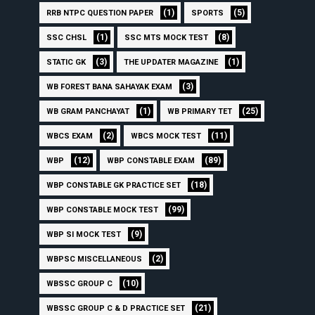
(1)
(5)
RRB NTPC QUESTION PAPER
SPORTS
(1)
(8)
SSC CHSL
SSC MTS MOCK TEST
(3)
(1)
STATIC GK
THE UPDATER MAGAZINE
(3)
WB FOREST BANA SAHAYAK EXAM
(1)
(25)
WB GRAM PANCHAYAT
WB PRIMARY TET
(2)
(11)
WBCS EXAM
WBCS MOCK TEST
(12)
(89)
WBP
WBP CONSTABLE EXAM
(18)
WBP CONSTABLE GK PRACTICE SET
(99)
WBP CONSTABLE MOCK TEST
(9)
WBP SI MOCK TEST
(2)
WBPSC MISCELLANEOUS
(10)
WBSSC GROUP C
(21)
WBSSC GROUP C & D PRACTICE SET