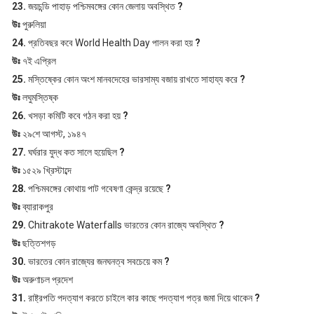
23.
জয়চন্ডি পাহাড় পশ্চিমবঙ্গের কোন জেলায় অবস্থিত
?
উঃ
পুরুলিয়া
24.
প্রতিবছর কবে World Health Day পালন করা হয়
?
উঃ
৭ই এপ্রিল
25.
মস্তিষ্কের কোন অংশ মানবদেহের ভারসাম্য বজায় রাখতে সাহায্য করে
?
উঃ
লঘুমস্তিষ্ক
26.
খসড়া কমিটি কবে গঠন করা হয়
?
উঃ
২৯শে আগস্ট, ১৯৪৭
27.
ঘর্ঘরার যুদ্ধ কত সালে হয়েছিল
?
উঃ
১৫২৯ খ্রিস্টাব্দে
28.
পশ্চিমবঙ্গের কোথায় পাট গবেষণা কেন্দ্র রয়েছে
?
উঃ
ব্যারাকপুর
29.
Chitrakote Waterfalls ভারতের কোন রাজ্যে অবস্থিত
?
উঃ
ছত্তিশগড়
30.
ভারতের কোন রাজ্যের জনঘনত্ব সবচেয়ে কম
?
উঃ
অরুণাচল প্রদেশ
31.
রাষ্ট্রপতি পদত্যাগ করতে চাইলে কার কাছে পদত্যাগ পত্র জমা দিয়ে থাকেন
?