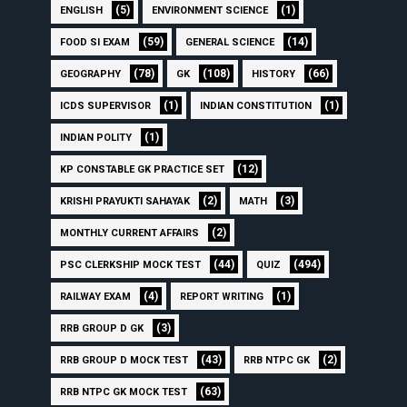
(5)
(1)
ENGLISH
ENVIRONMENT SCIENCE
(59)
(14)
FOOD SI EXAM
GENERAL SCIENCE
(78)
(108)
(66)
GEOGRAPHY
GK
HISTORY
(1)
(1)
ICDS SUPERVISOR
INDIAN CONSTITUTION
(1)
INDIAN POLITY
(12)
KP CONSTABLE GK PRACTICE SET
(2)
(3)
KRISHI PRAYUKTI SAHAYAK
MATH
(2)
MONTHLY CURRENT AFFAIRS
(44)
(494)
PSC CLERKSHIP MOCK TEST
QUIZ
(4)
(1)
RAILWAY EXAM
REPORT WRITING
(3)
RRB GROUP D GK
(43)
(2)
RRB GROUP D MOCK TEST
RRB NTPC GK
(63)
RRB NTPC GK MOCK TEST