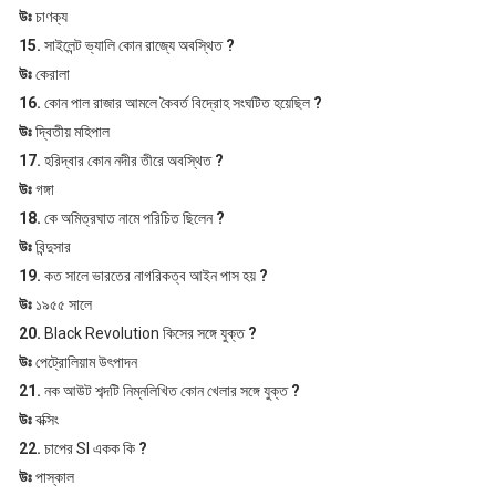
উঃ
চাণক্য
15.
সাইলেন্ট ভ্যালি কোন রাজ্যে অবস্থিত
?
উঃ
কেরালা
16.
কোন পাল রাজার আমলে কৈবর্ত বিদ্রোহ সংঘটিত হয়েছিল
?
উঃ
দ্বিতীয় মহিপাল
17.
হরিদ্বার কোন নদীর তীরে অবস্থিত
?
উঃ
গঙ্গা
18.
কে অমিত্রঘাত নামে পরিচিত ছিলেন
?
উঃ
বিন্দুসার
19.
কত সালে ভারতের নাগরিকত্ব আইন পাস হয়
?
উঃ
১৯৫৫ সালে
20.
Black Revolution কিসের সঙ্গে যুক্ত
?
উঃ
পেট্রোলিয়াম উৎপাদন
21.
নক আউট শব্দটি নিম্নলিখিত কোন খেলার সঙ্গে যুক্ত
?
উঃ
বক্সিং
22.
চাপের SI একক কি
?
উঃ
পাস্কাল