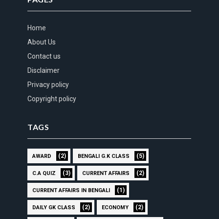
Home
About Us
Contact us
Disclaimer
Privacy policy
Copyright policy
TAGS
(2)
(5)
AWARD
BENGALI G.K CLASS
(3)
(2)
C.A QUIZ
CURRENT AFFAIRS
(1)
CURRENT AFFAIRS IN BENGALI
(2)
(2)
DAILY GK CLASS
ECONOMY