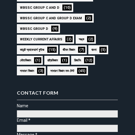
(10)
WBSSC GROUP C AND D
(2)
WBSSC GROUP C AND GROUP D EXAM
(9)
WBSSC GROUP D
(2)
(2)
WEEKLY CURRENT AFFAIRS
অঙ্ক
(15)
(7)
(5)
কারেন্ট অ্যাফেয়ার্স কুইজ
জীবন বিজ্ঞান
বাংলা
(1)
(1)
(12)
ভৌতবিজ্ঞান
রাষ্ট্রবিজ্ঞান
রিজনিং
(3)
(45)
সাধারণ বিজ্ঞান
সাধারণ বিজ্ঞান মক টেস্ট
CONTACT FORM
Name
Email
*
Message
*