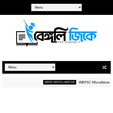
WBPSC Miscellaneous GK Mock
WBPSC MISCELLANEOUS