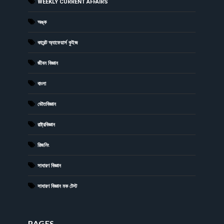
WEEKLY CURRENT AFFAIRS
অঙ্ক
কারেন্ট অ্যাফেয়ার্স কুইজ
জীবন বিজ্ঞান
বাংলা
ভৌতবিজ্ঞান
রাষ্ট্রবিজ্ঞান
রিজনিং
সাধারণ বিজ্ঞান
সাধারণ বিজ্ঞান মক টেস্ট
PAGES