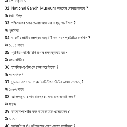
উঃ
উপ-রাষ্ট্রপতি
32.
National Gandhi Museum ভারতের কোথায় রয়েছে
?
উঃ
নিউ দিল্লি
33.
পশ্চিমবঙ্গের কোন জেলায় অযোধ্যা পাহাড় অবস্থিত
?
উঃ
পুরুলিয়া
34.
ভারতীয় জাতীয় কংগ্রেস সংস্থাটি কত সালে প্রতিষ্ঠিত হয়েছিল
?
উঃ
১৮৮৫ সালে
35.
গ্যাসীয় পদার্থের চাপ মাপার জন্য ব্যবহার হয় -
উঃ
ম্যানোমিটার
36.
তাহকিক-ই-হিন্দ কে রচনা করেছিলেন
?
উঃ
আল-বিরুনি
37.
সুন্দরবন কত সালে ওয়ার্ল্ড হেরিটেজ সাইটের আখ্যা পেয়েছে
?
উঃ
১৯৮৭ সালে
38.
আলেকজান্ডার কার রাজত্বকালে ভারতে এসেছিলেন
?
উঃ
ধননন্দ
39.
ভাস্কো-দা-গামা কত সালে ভারতে এসেছিলেন
?
উঃ
১৪৯৮
40.
মুকুটমণিপুর বাঁধ পশ্চিমবঙ্গের কোন জেলায় অবস্থিত
?