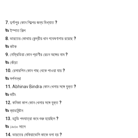
7.
দুর্গাপুর কোন শিল্পের জন্য বিখ্যাত
?
উঃ
ইস্পাত শিল্প
8.
ভারতের কোথায় কেন্দ্রীয় ধান গবেষণাগার রয়েছে
?
উঃ
কটক
9.
নেফ্রিডিয়া কোন প্রাণীর রেচন অঙ্গের নাম
?
উঃ
কেঁচো
10.
রেসারপিন কোন গাছ থেকে পাওয়া যায়
?
উঃ
সর্পগন্ধা
11.
Abhinav Bindra কোন খেলার সঙ্গে যুক্ত
?
উঃ
শুটিং
12.
কনিকা কাপ কোন খেলার সঙ্গে যুক্ত
?
উঃ
ব্যাডমিন্টন
13.
ডান্ডি পদযাত্রা কবে শুরু হয়েছিল
?
উঃ
১৯৩০ সালে
14.
ভারতের মেকিয়াভেলি কাকে বলা হয়
?