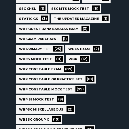
(1)
(8)
SSC CHSL
SSC MTS MOCK TEST
(3)
(1)
STATIC GK
THE UPDATER MAGAZINE
(3)
WB FOREST BANA SAHAYAK EXAM
(1)
WB GRAM PANCHAYAT
(25)
(2)
WB PRIMARY TET
WBCS EXAM
(11)
(12)
WBCS MOCK TEST
WBP
(89)
WBP CONSTABLE EXAM
(18)
WBP CONSTABLE GK PRACTICE SET
(99)
WBP CONSTABLE MOCK TEST
(9)
WBP SI MOCK TEST
(2)
WBPSC MISCELLANEOUS
(10)
WBSSC GROUP C