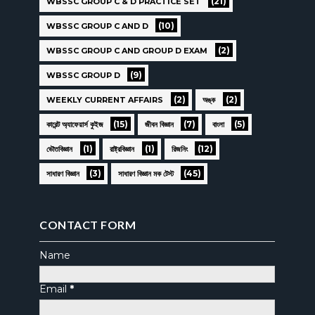
(21)
WBSSC GROUP C & D PRACTICE SET
(10)
WBSSC GROUP C AND D
(2)
WBSSC GROUP C AND GROUP D EXAM
(9)
WBSSC GROUP D
(2)
(2)
WEEKLY CURRENT AFFAIRS
অঙ্ক
(15)
(7)
(5)
কারেন্ট অ্যাফেয়ার্স কুইজ
জীবন বিজ্ঞান
বাংলা
(1)
(1)
(12)
ভৌতবিজ্ঞান
রাষ্ট্রবিজ্ঞান
রিজনিং
(3)
(45)
সাধারণ বিজ্ঞান
সাধারণ বিজ্ঞান মক টেস্ট
CONTACT FORM
Name
Email
*