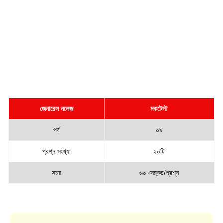
জেনারেল নলেজ
মকটেস্ট
পর্ব
০৯
প্রশ্ন সংখ্যা
২০টি
সময়
৬০ সেকেন্ড/প্রশ্ন