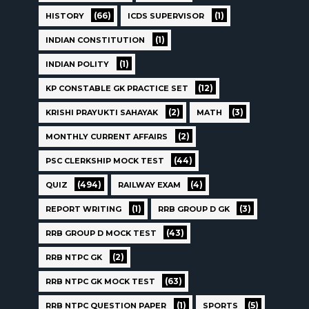
(66)
(1)
HISTORY
ICDS SUPERVISOR
(1)
INDIAN CONSTITUTION
(1)
INDIAN POLITY
(12)
KP CONSTABLE GK PRACTICE SET
(2)
(3)
KRISHI PRAYUKTI SAHAYAK
MATH
(2)
MONTHLY CURRENT AFFAIRS
(44)
PSC CLERKSHIP MOCK TEST
(494)
(4)
QUIZ
RAILWAY EXAM
(1)
(3)
REPORT WRITING
RRB GROUP D GK
(43)
RRB GROUP D MOCK TEST
(2)
RRB NTPC GK
(63)
RRB NTPC GK MOCK TEST
(1)
(5)
RRB NTPC QUESTION PAPER
SPORTS