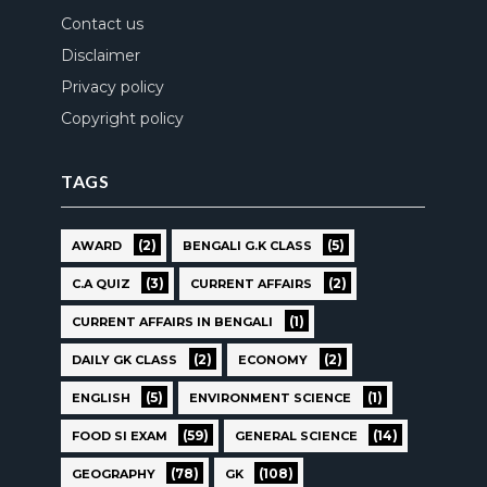
Contact us
Disclaimer
Privacy policy
Copyright policy
TAGS
(2)
(5)
AWARD
BENGALI G.K CLASS
(3)
(2)
C.A QUIZ
CURRENT AFFAIRS
(1)
CURRENT AFFAIRS IN BENGALI
(2)
(2)
DAILY GK CLASS
ECONOMY
(5)
(1)
ENGLISH
ENVIRONMENT SCIENCE
(59)
(14)
FOOD SI EXAM
GENERAL SCIENCE
(78)
(108)
GEOGRAPHY
GK