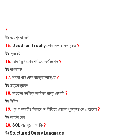
?
উঃ
মহাশ্বেতা দেবী
15.
Deodhar Trophy
কোন খেলার সঙ্গে যুক্ত
?
উঃ
ক্রিকেট
16.
আনাইমুদি কোন পর্বতের সর্বোচ্চ শৃঙ্গ
?
উঃ
পশ্চিমঘাট
17.
শারদা খাল কোন রাজ্যে অবস্থিত
?
উঃ
উত্তরপ্রদেশ
18.
ভারতের সর্বনিম্ন জনবিরল রাজ্য কোনটি
?
উঃ
সিকিম
19.
প্রথম ভারতীয় হিসেবে অর্থনীতিতে নোবেল পুরস্কার কে পেয়েছেন
?
উঃ
অমর্ত্য সেন
20.
SQL
এর পুরো নাম কি
?
উঃ
Stuctured Query Language