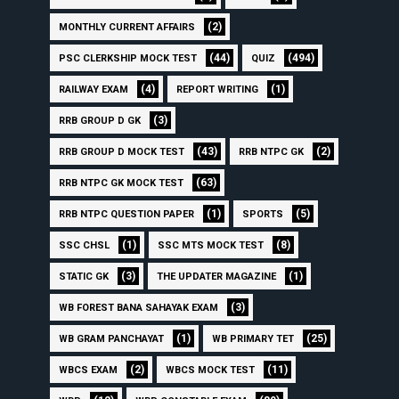
(2)
MONTHLY CURRENT AFFAIRS
(44)
(494)
PSC CLERKSHIP MOCK TEST
QUIZ
(4)
(1)
RAILWAY EXAM
REPORT WRITING
(3)
RRB GROUP D GK
(43)
(2)
RRB GROUP D MOCK TEST
RRB NTPC GK
(63)
RRB NTPC GK MOCK TEST
(1)
(5)
RRB NTPC QUESTION PAPER
SPORTS
(1)
(8)
SSC CHSL
SSC MTS MOCK TEST
(3)
(1)
STATIC GK
THE UPDATER MAGAZINE
(3)
WB FOREST BANA SAHAYAK EXAM
(1)
(25)
WB GRAM PANCHAYAT
WB PRIMARY TET
(2)
(11)
WBCS EXAM
WBCS MOCK TEST