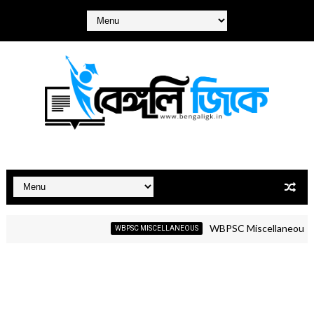
WBPSC Miscellaneous GK Mock T
WBPSC MISCELLANEOUS