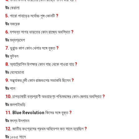
উঃ
কেরালা
5.
গারো পাহাড়ের সর্বোচ্চ শৃঙ্গ কোনটি
?
উঃ
নকরেক
6.
যশবন্ত সাগর ভারতের কোন রাজ্যে অবস্থিত
?
উঃ
মধ্যপ্রদেশ
7.
ডুরান্ড কাপ কোন খেলার সঙ্গে যুক্ত
?
উঃ
ফুটবল
8.
অ্যাট্রোপিন উপক্ষার কোন গাছ থেকে পাওয়া যায়
?
উঃ
বেলেডোনা
9.
সন্ধ্যাকর নন্দী কোন রাজবংশের সভাকবি ছিলেন
?
উঃ
পাল
10.
চাপড়ামারী বন্যপ্রাণী অভয়ারণ্য পশ্চিমবঙ্গের কোন জেলায় অবস্থিত
?
উঃ
জলপাইগুড়ি
11.
Blue Revolution
কিসের সঙ্গে যুক্ত
?
উঃ
মৎস্য উৎপাদন
12.
জাতীয় কংগ্রেসের প্রথম অধিবেশন কত সালে হয়েছিল
?
উঃ
১৮৮৫ সালে