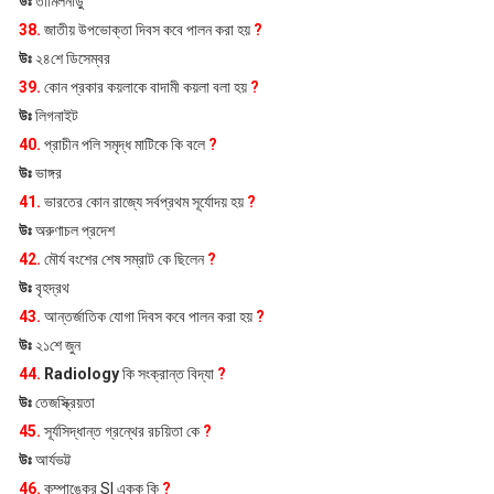
উঃ
তামিলনাড়ু
38.
জাতীয় উপভোক্তা দিবস কবে পালন করা হয়
?
উঃ
২৪শে ডিসেম্বর
39.
কোন প্রকার কয়লাকে বাদামী কয়লা বলা হয়
?
উঃ
লিগনাইট
40.
প্রাচীন পলি সমৃদ্ধ মাটিকে কি বলে
?
উঃ
ভাঙ্গর
41.
ভারতের কোন রাজ্যে সর্বপ্রথম সূর্যোদয় হয়
?
উঃ
অরুণাচল প্রদেশ
42.
মৌর্য বংশের শেষ সম্রাট কে ছিলেন
?
উঃ
বৃহদ্রথ
43.
আন্তর্জাতিক যোগা দিবস কবে পালন করা হয়
?
উঃ
২১শে জুন
44.
Radiology
কি সংক্রান্ত বিদ্যা
?
উঃ
তেজস্ক্রিয়তা
45.
সূর্যসিদ্ধান্ত গ্রন্থের রচয়িতা কে
?
উঃ
আর্যভট্ট
46.
কম্পাঙ্কের SI একক কি
?