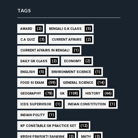
TAGS
(2)
(5)
AWARD
BENGALI G.K CLASS
(3)
(2)
C.A QUIZ
CURRENT AFFAIRS
(1)
CURRENT AFFAIRS IN BENGALI
(2)
(2)
DAILY GK CLASS
ECONOMY
(5)
(1)
ENGLISH
ENVIRONMENT SCIENCE
(59)
(14)
FOOD SI EXAM
GENERAL SCIENCE
(78)
(108)
(66)
GEOGRAPHY
GK
HISTORY
(1)
(1)
ICDS SUPERVISOR
INDIAN CONSTITUTION
(1)
INDIAN POLITY
(12)
KP CONSTABLE GK PRACTICE SET
(2)
(3)
KRISHI PRAYUKTI SAHAYAK
MATH