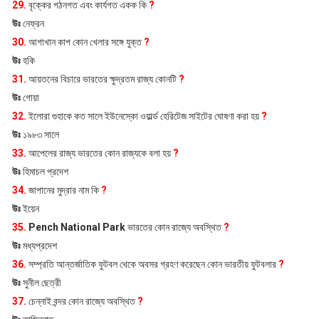
29.
বৃক্কের গঠনগত এবং কার্যগত একক কি
?
উঃ
নেফ্রন
30.
আগাখান কাপ কোন খেলার সঙ্গে যুক্ত
?
উঃ
হকি
31.
আয়তনের বিচারে ভারতের ক্ষুদ্রতম রাজ্য কোনটি
?
উঃ
গোয়া
32.
ইলোরা গুহাকে কত সালে ইউনেস্কো ওয়ার্ল্ড হেরিটেজ সাইটের ঘোষণা করা হয়
?
উঃ
১৯৮৩ সালে
33.
আপেলের রাজ্য ভারতের কোন রাজ্যকে বলা হয়
?
উঃ
হিমাচল প্রদেশ
34.
জাপানের মুদ্রার নাম কি
?
উঃ
ইয়েন
35.
Pench National Park
ভারতের কোন রাজ্যে অবস্থিত
?
উঃ
মধ্যপ্রদেশ
36.
সম্প্রতি আন্তর্জাতিক ফুটবল থেকে অবসর গ্রহণ করেছেন কোন ভারতীয় ফুটবলার
?
উঃ
সুনীল ছেত্রী
37.
চেন্নাই বন্দর কোন রাজ্যে অবস্থিত
?