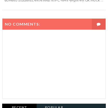
60Hello Students,আমাদের RRB NTPC পরীক্ষার প্রস্তুতির জন্য GK Mock ...
NO COMMENTS:
RECENT
POPULAR