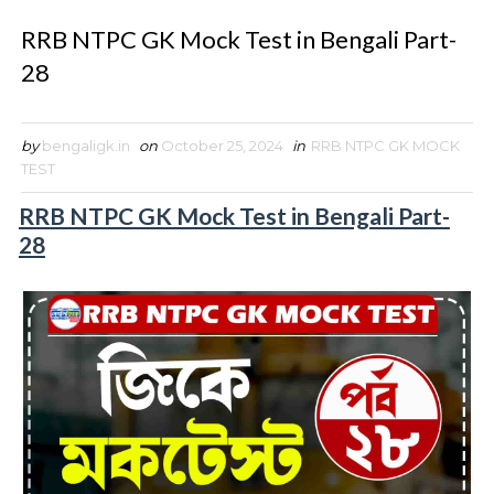
RRB NTPC GK Mock Test in Bengali Part-
28
by
bengaligk.in
on
October 25, 2024
in
RRB NTPC GK MOCK
TEST
RRB NTPC GK Mock Test in Bengali Part-
28