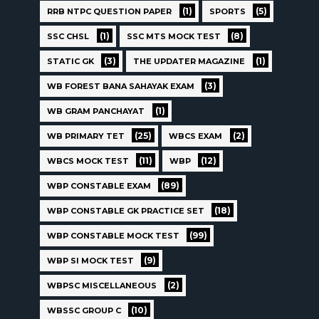
(1)
(5)
RRB NTPC QUESTION PAPER
SPORTS
(1)
(8)
SSC CHSL
SSC MTS MOCK TEST
(3)
(1)
STATIC GK
THE UPDATER MAGAZINE
(3)
WB FOREST BANA SAHAYAK EXAM
(1)
WB GRAM PANCHAYAT
(25)
(2)
WB PRIMARY TET
WBCS EXAM
(11)
(12)
WBCS MOCK TEST
WBP
(89)
WBP CONSTABLE EXAM
(18)
WBP CONSTABLE GK PRACTICE SET
(99)
WBP CONSTABLE MOCK TEST
(9)
WBP SI MOCK TEST
(2)
WBPSC MISCELLANEOUS
(10)
WBSSC GROUP C