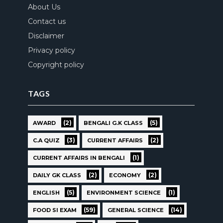
About Us
Contact us
Disclaimer
Privacy policy
Copyright policy
TAGS
(2)
(5)
AWARD
BENGALI G.K CLASS
(3)
(2)
C.A QUIZ
CURRENT AFFAIRS
(1)
CURRENT AFFAIRS IN BENGALI
(2)
(2)
DAILY GK CLASS
ECONOMY
(5)
(1)
ENGLISH
ENVIRONMENT SCIENCE
(59)
(14)
FOOD SI EXAM
GENERAL SCIENCE