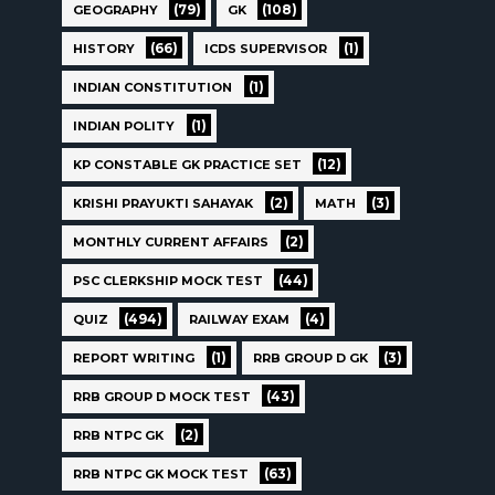
(79)
(108)
GEOGRAPHY
GK
(66)
(1)
HISTORY
ICDS SUPERVISOR
(1)
INDIAN CONSTITUTION
(1)
INDIAN POLITY
(12)
KP CONSTABLE GK PRACTICE SET
(2)
(3)
KRISHI PRAYUKTI SAHAYAK
MATH
(2)
MONTHLY CURRENT AFFAIRS
(44)
PSC CLERKSHIP MOCK TEST
(494)
(4)
QUIZ
RAILWAY EXAM
(1)
(3)
REPORT WRITING
RRB GROUP D GK
(43)
RRB GROUP D MOCK TEST
(2)
RRB NTPC GK
(63)
RRB NTPC GK MOCK TEST