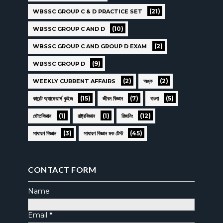
(21)
WBSSC GROUP C & D PRACTICE SET
(10)
WBSSC GROUP C AND D
(2)
WBSSC GROUP C AND GROUP D EXAM
(9)
WBSSC GROUP D
(2)
(2)
WEEKLY CURRENT AFFAIRS
অঙ্ক
(15)
(7)
(5)
কারেন্ট অ্যাফেয়ার্স কুইজ
জীবন বিজ্ঞান
বাংলা
(1)
(1)
(12)
ভৌতবিজ্ঞান
রাষ্ট্রবিজ্ঞান
রিজনিং
(3)
(45)
সাধারণ বিজ্ঞান
সাধারণ বিজ্ঞান মক টেস্ট
CONTACT FORM
Name
Email
*