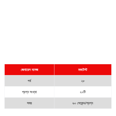
জেনারেল নলেজ
মকটেস্ট
পর্ব
২৮
প্রশ্ন সংখ্যা
২০টি
সময়
৬০ সেকেন্ড/প্রশ্ন