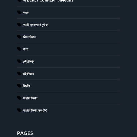
WEEKLY CURRENT AFFAIRS
অঙ্ক
কারেন্ট অ্যাফেয়ার্স কুইজ
জীবন বিজ্ঞান
বাংলা
ভৌতবিজ্ঞান
রাষ্ট্রবিজ্ঞান
রিজনিং
সাধারণ বিজ্ঞান
সাধারণ বিজ্ঞান মক টেস্ট
PAGES