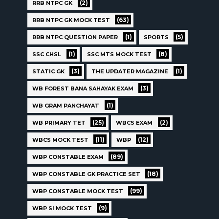
(2)
RRB NTPC GK
(63)
RRB NTPC GK MOCK TEST
(1)
(5)
RRB NTPC QUESTION PAPER
SPORTS
(1)
(8)
SSC CHSL
SSC MTS MOCK TEST
(3)
(1)
STATIC GK
THE UPDATER MAGAZINE
(3)
WB FOREST BANA SAHAYAK EXAM
(1)
WB GRAM PANCHAYAT
(25)
(2)
WB PRIMARY TET
WBCS EXAM
(11)
(12)
WBCS MOCK TEST
WBP
(89)
WBP CONSTABLE EXAM
(18)
WBP CONSTABLE GK PRACTICE SET
(99)
WBP CONSTABLE MOCK TEST
(9)
WBP SI MOCK TEST