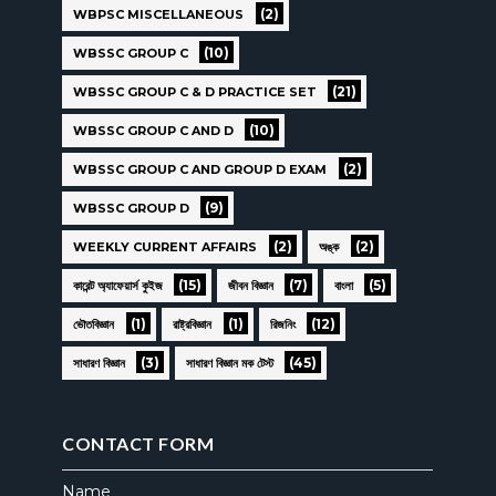
(2)
WBPSC MISCELLANEOUS
(10)
WBSSC GROUP C
(21)
WBSSC GROUP C & D PRACTICE SET
(10)
WBSSC GROUP C AND D
(2)
WBSSC GROUP C AND GROUP D EXAM
(9)
WBSSC GROUP D
(2)
(2)
WEEKLY CURRENT AFFAIRS
অঙ্ক
(15)
(7)
(5)
কারেন্ট অ্যাফেয়ার্স কুইজ
জীবন বিজ্ঞান
বাংলা
(1)
(1)
(12)
ভৌতবিজ্ঞান
রাষ্ট্রবিজ্ঞান
রিজনিং
(3)
(45)
সাধারণ বিজ্ঞান
সাধারণ বিজ্ঞান মক টেস্ট
CONTACT FORM
Name