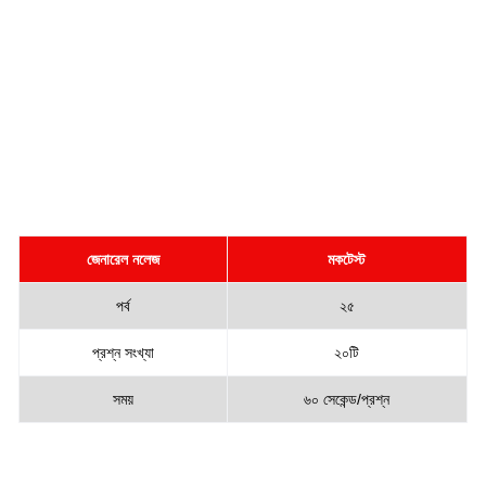
জেনারেল নলেজ
মকটেস্ট
পর্ব
২৫
প্রশ্ন সংখ্যা
২০টি
সময়
৬০ সেকেন্ড/প্রশ্ন