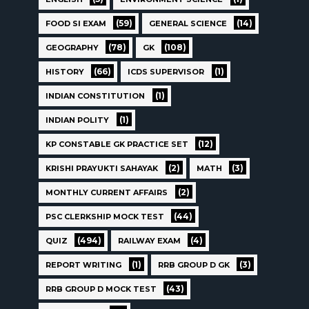
(59)
(14)
FOOD SI EXAM
GENERAL SCIENCE
(78)
(108)
GEOGRAPHY
GK
(66)
(1)
HISTORY
ICDS SUPERVISOR
(1)
INDIAN CONSTITUTION
(1)
INDIAN POLITY
(12)
KP CONSTABLE GK PRACTICE SET
(2)
(3)
KRISHI PRAYUKTI SAHAYAK
MATH
(2)
MONTHLY CURRENT AFFAIRS
(44)
PSC CLERKSHIP MOCK TEST
(494)
(4)
QUIZ
RAILWAY EXAM
(1)
(3)
REPORT WRITING
RRB GROUP D GK
(43)
RRB GROUP D MOCK TEST