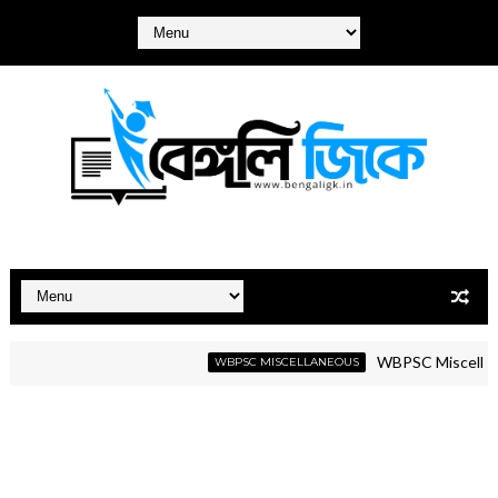
WBPSC Miscellaneous G
WBPSC MISCELLANEOUS