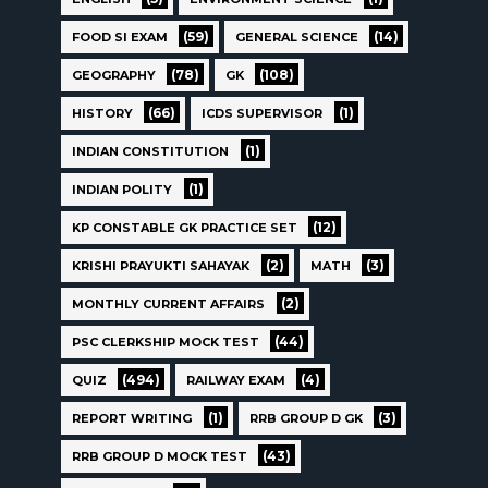
(59)
(14)
FOOD SI EXAM
GENERAL SCIENCE
(78)
(108)
GEOGRAPHY
GK
(66)
(1)
HISTORY
ICDS SUPERVISOR
(1)
INDIAN CONSTITUTION
(1)
INDIAN POLITY
(12)
KP CONSTABLE GK PRACTICE SET
(2)
(3)
KRISHI PRAYUKTI SAHAYAK
MATH
(2)
MONTHLY CURRENT AFFAIRS
(44)
PSC CLERKSHIP MOCK TEST
(494)
(4)
QUIZ
RAILWAY EXAM
(1)
(3)
REPORT WRITING
RRB GROUP D GK
(43)
RRB GROUP D MOCK TEST