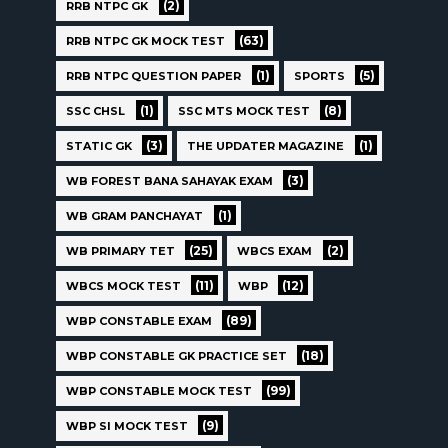
(2)
RRB NTPC GK
(63)
RRB NTPC GK MOCK TEST
(1)
(5)
RRB NTPC QUESTION PAPER
SPORTS
(1)
(8)
SSC CHSL
SSC MTS MOCK TEST
(3)
(1)
STATIC GK
THE UPDATER MAGAZINE
(3)
WB FOREST BANA SAHAYAK EXAM
(1)
WB GRAM PANCHAYAT
(25)
(2)
WB PRIMARY TET
WBCS EXAM
(11)
(12)
WBCS MOCK TEST
WBP
(89)
WBP CONSTABLE EXAM
(18)
WBP CONSTABLE GK PRACTICE SET
(99)
WBP CONSTABLE MOCK TEST
(9)
WBP SI MOCK TEST