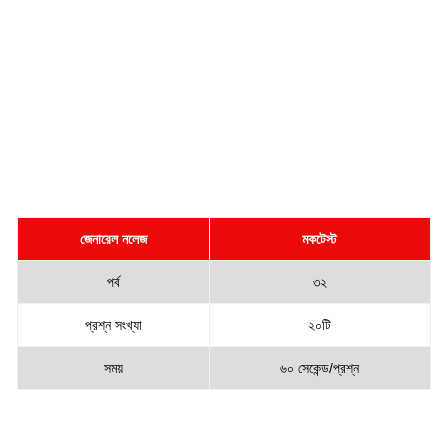
জেনারেল নলেজ
মকটেস্ট
পর্ব
৩২
প্রশ্ন সংখ্যা
২০টি
সময়
৬০ সেকেন্ড/প্রশ্ন