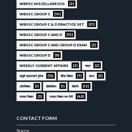
(2)
WBPSC MISCELLANEOUS
(10)
WBSSC GROUP C
(21)
WBSSC GROUP C & D PRACTICE SET
(10)
WBSSC GROUP C AND D
(2)
WBSSC GROUP C AND GROUP D EXAM
(9)
WBSSC GROUP D
(2)
(2)
WEEKLY CURRENT AFFAIRS
অঙ্ক
(15)
(7)
(5)
কারেন্ট অ্যাফেয়ার্স কুইজ
জীবন বিজ্ঞান
বাংলা
(1)
(1)
(12)
ভৌতবিজ্ঞান
রাষ্ট্রবিজ্ঞান
রিজনিং
(3)
(45)
সাধারণ বিজ্ঞান
সাধারণ বিজ্ঞান মক টেস্ট
CONTACT FORM
Name