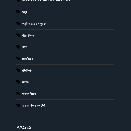
WEEKLY CURRENT AFFAIRS
অঙ্ক
কারেন্ট অ্যাফেয়ার্স কুইজ
জীবন বিজ্ঞান
বাংলা
ভৌতবিজ্ঞান
রাষ্ট্রবিজ্ঞান
রিজনিং
সাধারণ বিজ্ঞান
সাধারণ বিজ্ঞান মক টেস্ট
PAGES