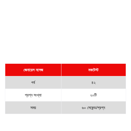
জেনারেল নলেজ
মকটেস্ট
পর্ব
৪২
প্রশ্ন সংখ্যা
২০টি
সময়
৬০ সেকেন্ড/প্রশ্ন