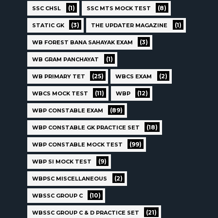
(1)
(8)
SSC CHSL
SSC MTS MOCK TEST
(3)
(1)
STATIC GK
THE UPDATER MAGAZINE
(3)
WB FOREST BANA SAHAYAK EXAM
(1)
WB GRAM PANCHAYAT
(25)
(2)
WB PRIMARY TET
WBCS EXAM
(11)
(12)
WBCS MOCK TEST
WBP
(89)
WBP CONSTABLE EXAM
(18)
WBP CONSTABLE GK PRACTICE SET
(99)
WBP CONSTABLE MOCK TEST
(9)
WBP SI MOCK TEST
(2)
WBPSC MISCELLANEOUS
(10)
WBSSC GROUP C
(21)
WBSSC GROUP C & D PRACTICE SET