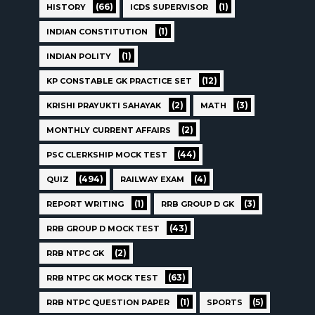
(66)
(1)
HISTORY
ICDS SUPERVISOR
(1)
INDIAN CONSTITUTION
(1)
INDIAN POLITY
(12)
KP CONSTABLE GK PRACTICE SET
(2)
(3)
KRISHI PRAYUKTI SAHAYAK
MATH
(2)
MONTHLY CURRENT AFFAIRS
(44)
PSC CLERKSHIP MOCK TEST
(494)
(4)
QUIZ
RAILWAY EXAM
(1)
(3)
REPORT WRITING
RRB GROUP D GK
(43)
RRB GROUP D MOCK TEST
(2)
RRB NTPC GK
(63)
RRB NTPC GK MOCK TEST
(1)
(5)
RRB NTPC QUESTION PAPER
SPORTS