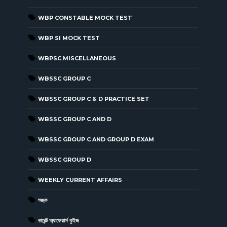
WBP CONSTABLE MOCK TEST
WBP SI MOCK TEST
WBPSC MISCELLANEOUS
WBSSC GROUP C
WBSSC GROUP C & D PRACTICE SET
WBSSC GROUP C AND D
WBSSC GROUP C AND GROUP D EXAM
WBSSC GROUP D
WEEKLY CURRENT AFFAIRS
অঙ্ক
কারেন্ট অ্যাফেয়ার্স কুইজ