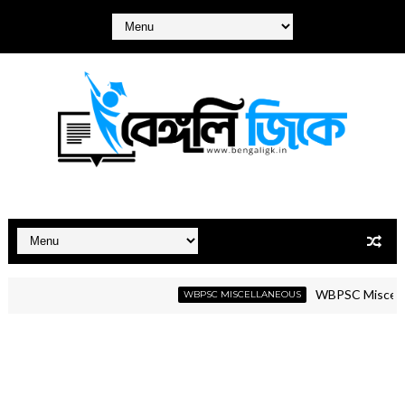
WBPSC Miscellaneous
WBPSC MISCELLANEOUS