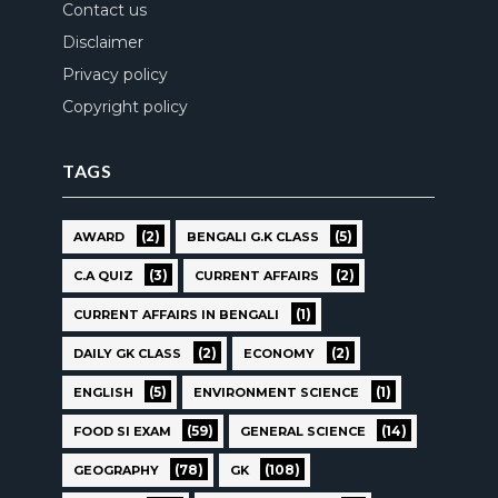
Contact us
Disclaimer
Privacy policy
Copyright policy
TAGS
(2)
(5)
AWARD
BENGALI G.K CLASS
(3)
(2)
C.A QUIZ
CURRENT AFFAIRS
(1)
CURRENT AFFAIRS IN BENGALI
(2)
(2)
DAILY GK CLASS
ECONOMY
(5)
(1)
ENGLISH
ENVIRONMENT SCIENCE
(59)
(14)
FOOD SI EXAM
GENERAL SCIENCE
(78)
(108)
GEOGRAPHY
GK