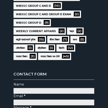
(10)
WBSSC GROUP C AND D
(2)
WBSSC GROUP C AND GROUP D EXAM
(9)
WBSSC GROUP D
(2)
(2)
WEEKLY CURRENT AFFAIRS
অঙ্ক
(15)
(7)
(5)
কারেন্ট অ্যাফেয়ার্স কুইজ
জীবন বিজ্ঞান
বাংলা
(1)
(1)
(12)
ভৌতবিজ্ঞান
রাষ্ট্রবিজ্ঞান
রিজনিং
(3)
(45)
সাধারণ বিজ্ঞান
সাধারণ বিজ্ঞান মক টেস্ট
CONTACT FORM
Name
Email
*
Message
*