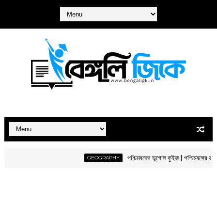
পশ্চিমবঙ্গের ভূগোল কুইজ | পশ্চিমবঙ্গের ভূগোল মক
GEOGRAPHY