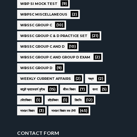
(9)
WBP SI MOCK TEST
(2)
WBPSC MISCELLANEOUS
(10)
WBSSC GROUP C
(21)
WBSSC GROUP C & D PRACTICE SET
(10)
WBSSC GROUP C AND D
(2)
WBSSC GROUP C AND GROUP D EXAM
(9)
WBSSC GROUP D
(2)
(2)
WEEKLY CURRENT AFFAIRS
অঙ্ক
(15)
(7)
(5)
কারেন্ট অ্যাফেয়ার্স কুইজ
জীবন বিজ্ঞান
বাংলা
(1)
(1)
(12)
ভৌতবিজ্ঞান
রাষ্ট্রবিজ্ঞান
রিজনিং
(3)
(45)
সাধারণ বিজ্ঞান
সাধারণ বিজ্ঞান মক টেস্ট
CONTACT FORM