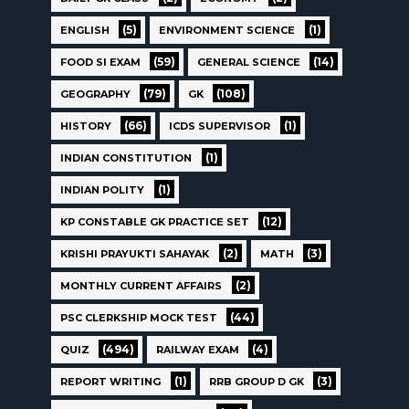
(5)
(1)
ENGLISH
ENVIRONMENT SCIENCE
(59)
(14)
FOOD SI EXAM
GENERAL SCIENCE
(79)
(108)
GEOGRAPHY
GK
(66)
(1)
HISTORY
ICDS SUPERVISOR
(1)
INDIAN CONSTITUTION
(1)
INDIAN POLITY
(12)
KP CONSTABLE GK PRACTICE SET
(2)
(3)
KRISHI PRAYUKTI SAHAYAK
MATH
(2)
MONTHLY CURRENT AFFAIRS
(44)
PSC CLERKSHIP MOCK TEST
(494)
(4)
QUIZ
RAILWAY EXAM
(1)
(3)
REPORT WRITING
RRB GROUP D GK