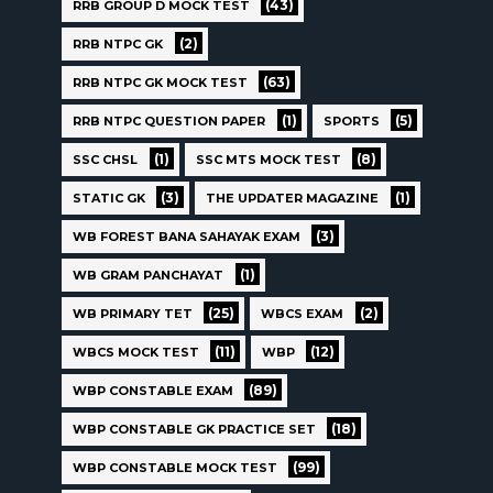
(43)
RRB GROUP D MOCK TEST
(2)
RRB NTPC GK
(63)
RRB NTPC GK MOCK TEST
(1)
(5)
RRB NTPC QUESTION PAPER
SPORTS
(1)
(8)
SSC CHSL
SSC MTS MOCK TEST
(3)
(1)
STATIC GK
THE UPDATER MAGAZINE
(3)
WB FOREST BANA SAHAYAK EXAM
(1)
WB GRAM PANCHAYAT
(25)
(2)
WB PRIMARY TET
WBCS EXAM
(11)
(12)
WBCS MOCK TEST
WBP
(89)
WBP CONSTABLE EXAM
(18)
WBP CONSTABLE GK PRACTICE SET
(99)
WBP CONSTABLE MOCK TEST