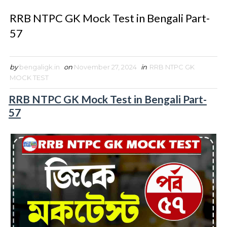
RRB NTPC GK Mock Test in Bengali Part-
57
by
bengaligk.in
on
November 27, 2024
in
RRB NTPC GK
MOCK TEST
RRB NTPC GK Mock Test in Bengali Part-
57