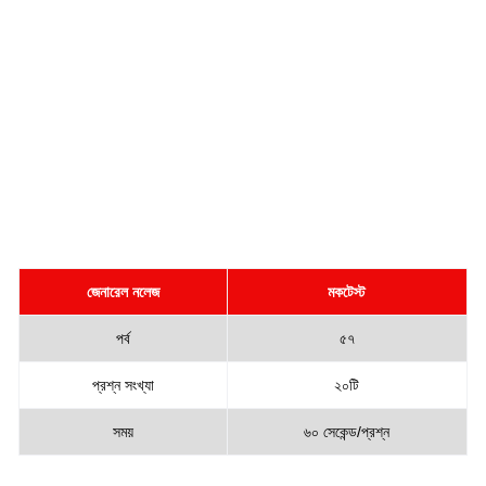
জেনারেল নলেজ
মকটেস্ট
পর্ব
৫৭
প্রশ্ন সংখ্যা
২০টি
সময়
৬০ সেকেন্ড/প্রশ্ন