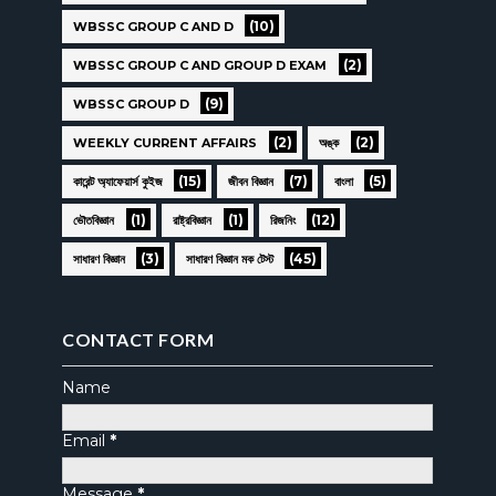
(10)
WBSSC GROUP C AND D
(2)
WBSSC GROUP C AND GROUP D EXAM
(9)
WBSSC GROUP D
(2)
(2)
WEEKLY CURRENT AFFAIRS
অঙ্ক
(15)
(7)
(5)
কারেন্ট অ্যাফেয়ার্স কুইজ
জীবন বিজ্ঞান
বাংলা
(1)
(1)
(12)
ভৌতবিজ্ঞান
রাষ্ট্রবিজ্ঞান
রিজনিং
(3)
(45)
সাধারণ বিজ্ঞান
সাধারণ বিজ্ঞান মক টেস্ট
CONTACT FORM
Name
Email
*
Message
*