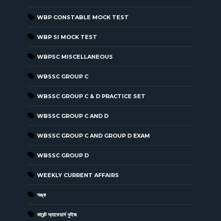
WBP CONSTABLE MOCK TEST
WBP SI MOCK TEST
WBPSC MISCELLANEOUS
WBSSC GROUP C
WBSSC GROUP C & D PRACTICE SET
WBSSC GROUP C AND D
WBSSC GROUP C AND GROUP D EXAM
WBSSC GROUP D
WEEKLY CURRENT AFFAIRS
অঙ্ক
কারেন্ট অ্যাফেয়ার্স কুইজ