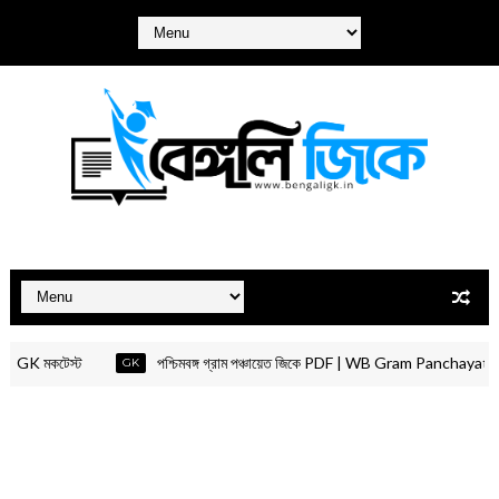
মকটেস্ট
পশ্চিমবঙ্গ গ্রাম পঞ্চায়েত জিকে PDF | WB Gram Panchayat GK 
GK