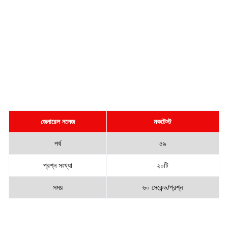
জেনারেল নলেজ
মকটেস্ট
পর্ব
৫৯
প্রশ্ন সংখ্যা
২০টি
সময়
৬০ সেকেন্ড/প্রশ্ন