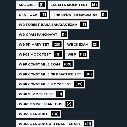
(1)
(8)
SSC CHSL
SSC MTS MOCK TEST
(3)
(1)
STATIC GK
THE UPDATER MAGAZINE
(3)
WB FOREST BANA SAHAYAK EXAM
(1)
WB GRAM PANCHAYAT
(25)
(2)
WB PRIMARY TET
WBCS EXAM
(11)
(12)
WBCS MOCK TEST
WBP
(89)
WBP CONSTABLE EXAM
(18)
WBP CONSTABLE GK PRACTICE SET
(99)
WBP CONSTABLE MOCK TEST
(9)
WBP SI MOCK TEST
(2)
WBPSC MISCELLANEOUS
(10)
WBSSC GROUP C
(21)
WBSSC GROUP C & D PRACTICE SET