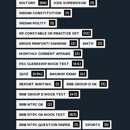
(66)
(1)
HISTORY
ICDS SUPERVISOR
(1)
INDIAN CONSTITUTION
(1)
INDIAN POLITY
(12)
KP CONSTABLE GK PRACTICE SET
(2)
(3)
KRISHI PRAYUKTI SAHAYAK
MATH
(2)
MONTHLY CURRENT AFFAIRS
(44)
PSC CLERKSHIP MOCK TEST
(494)
(4)
QUIZ
RAILWAY EXAM
(1)
(3)
REPORT WRITING
RRB GROUP D GK
(43)
RRB GROUP D MOCK TEST
(2)
RRB NTPC GK
(63)
RRB NTPC GK MOCK TEST
(1)
(5)
RRB NTPC QUESTION PAPER
SPORTS