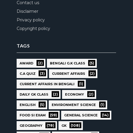
Contact us
Disclaimer
Privacy policy
Copyright policy
TAGS
(2)
(5)
AWARD
BENGALI G.K CLASS
(3)
(2)
C.A QUIZ
CURRENT AFFAIRS
(1)
CURRENT AFFAIRS IN BENGALI
(2)
(2)
DAILY GK CLASS
ECONOMY
(5)
(1)
ENGLISH
ENVIRONMENT SCIENCE
(59)
(14)
FOOD SI EXAM
GENERAL SCIENCE
(78)
(108)
GEOGRAPHY
GK