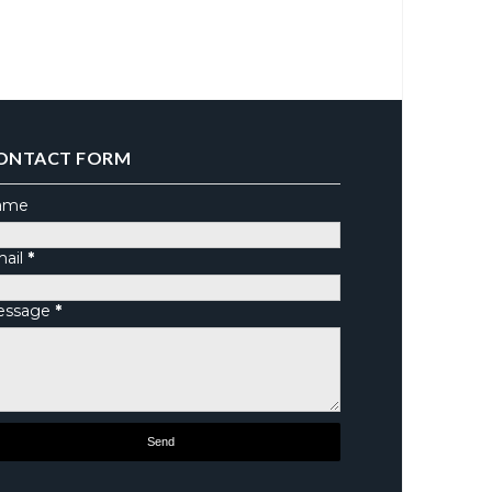
ONTACT FORM
ame
ail
*
essage
*