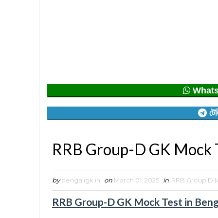
Whatsap
টেল
RRB Group-D GK Mock Te
by
bengaligk.in
on
March 01, 2025
in
RRB Group D M
RRB Group-D GK Mock Test in Benga