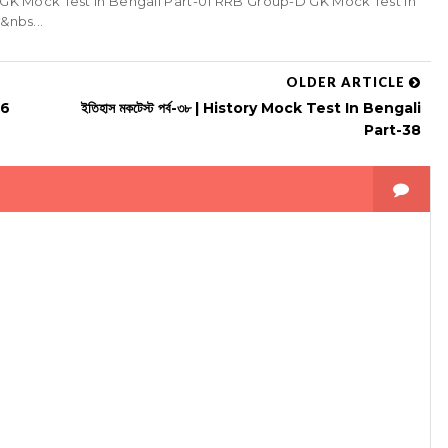
roup-D GK Mock Test in Bengali Part-01 RRB Group-D GK Mock Test in
&nbs...
OLDER ARTICLE
06
ইতিহাস মকটেস্ট পর্ব-৩৮ | History Mock Test In Bengali
Part-38