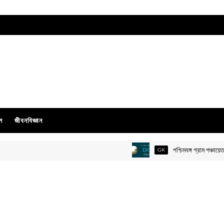
ল
জীবনবিজ্ঞান
পশ্চিমবঙ্গ গ্রাম পঞ্চায়ে
GK