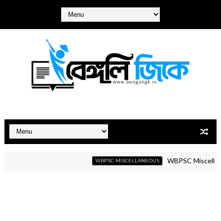
WBPSC Miscellaneous G
WBPSC MISCELLANEOUS