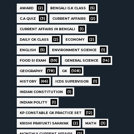
(2)
(5)
AWARD
BENGALI G.K CLASS
(3)
(2)
C.A QUIZ
CURRENT AFFAIRS
(1)
CURRENT AFFAIRS IN BENGALI
(2)
(2)
DAILY GK CLASS
ECONOMY
(5)
(1)
ENGLISH
ENVIRONMENT SCIENCE
(59)
(14)
FOOD SI EXAM
GENERAL SCIENCE
(78)
(108)
GEOGRAPHY
GK
(66)
(1)
HISTORY
ICDS SUPERVISOR
(1)
INDIAN CONSTITUTION
(1)
INDIAN POLITY
(12)
KP CONSTABLE GK PRACTICE SET
(2)
(3)
KRISHI PRAYUKTI SAHAYAK
MATH
(2)
MONTHLY CURRENT AFFAIRS