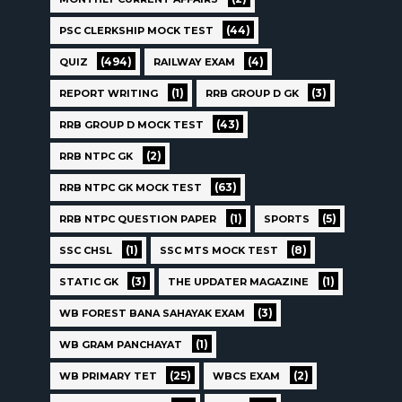
(44)
PSC CLERKSHIP MOCK TEST
(494)
(4)
QUIZ
RAILWAY EXAM
(1)
(3)
REPORT WRITING
RRB GROUP D GK
(43)
RRB GROUP D MOCK TEST
(2)
RRB NTPC GK
(63)
RRB NTPC GK MOCK TEST
(1)
(5)
RRB NTPC QUESTION PAPER
SPORTS
(1)
(8)
SSC CHSL
SSC MTS MOCK TEST
(3)
(1)
STATIC GK
THE UPDATER MAGAZINE
(3)
WB FOREST BANA SAHAYAK EXAM
(1)
WB GRAM PANCHAYAT
(25)
(2)
WB PRIMARY TET
WBCS EXAM