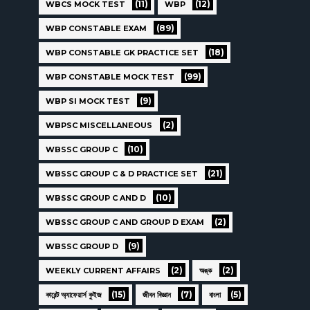
(11)
(12)
WBCS MOCK TEST
WBP
(89)
WBP CONSTABLE EXAM
(18)
WBP CONSTABLE GK PRACTICE SET
(99)
WBP CONSTABLE MOCK TEST
(9)
WBP SI MOCK TEST
(2)
WBPSC MISCELLANEOUS
(10)
WBSSC GROUP C
(21)
WBSSC GROUP C & D PRACTICE SET
(10)
WBSSC GROUP C AND D
(2)
WBSSC GROUP C AND GROUP D EXAM
(9)
WBSSC GROUP D
(2)
(2)
WEEKLY CURRENT AFFAIRS
অঙ্ক
(15)
(7)
(5)
কারেন্ট অ্যাফেয়ার্স কুইজ
জীবন বিজ্ঞান
বাংলা