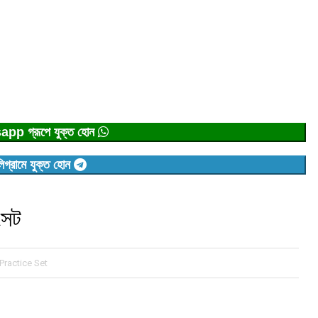
p গ্রূপে যুক্ত হোন
িগ্রামে যুক্ত হোন
সেট
ractice Set