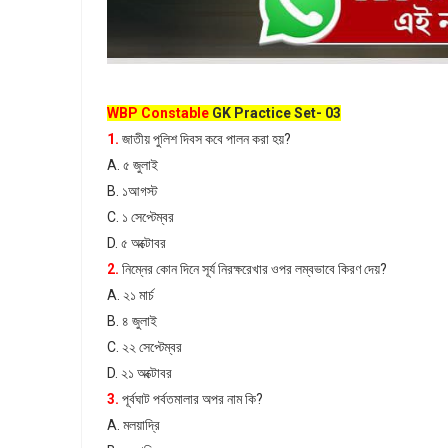
WBP Constable
GK Practice Set- 03
1.
জাতীয় পুলিশ দিবস কবে পালন করা হয়?
A. ৫ জুলাই
B. ১আগস্ট
C. ১ সেপ্টেম্বর
D. ৫ অক্টোবর
2.
নিম্নের কোন দিনে সূর্য নিরক্ষরেখার ওপর লম্বভাবে কিরণ দেয়?
A. ২১ মার্চ
B. ৪ জুলাই
C. ২২ সেপ্টেম্বর
D. ২১ অক্টোবর
3.
পূর্বঘাট পর্বতমালার অপর নাম কি?
A. মলয়াদ্রি