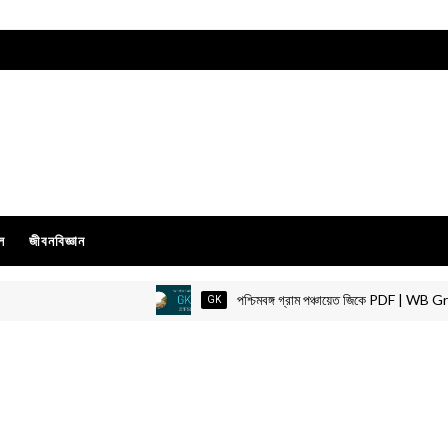
ল
জীবনবিজ্ঞান
পশ্চিমবঙ্গ গ্রাম পঞ্চায়েত জিকে PDF | WB Gram
GK