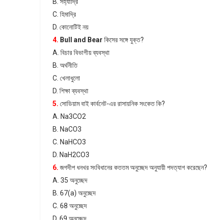
B. সহ্যাদ্রি
C. হিমাদ্রি
D. কোনোটিই নয়
4.
Bull and Bear
কিসের সঙ্গে যুক্ত?
A. বিচার বিভাগীয় ব্যবস্থা
B. অর্থনীতি
C. খেলাধুলো
D. শিক্ষা ব্যবস্থা
5.
সোডিয়াম বাই কার্বনেট-এর রাসায়নিক সংকেত কি?
A. Na3CO2
B. NaCO3
C. NaHCO3
D. NaH2CO3
6.
জগদীপ ধনখর সংবিধানের কততম অনুচ্ছেদ অনুযায়ী পদত্যাগ করেছেন?
A. 35 অনুচ্ছেদ
B. 67(a) অনুচ্ছেদ
C. 68 অনুচ্ছেদ
D. 69 অনুচ্ছেদ