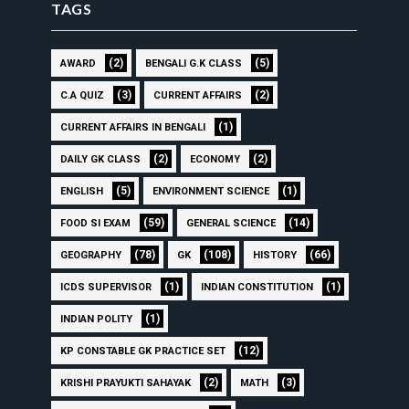
TAGS
(2)
(5)
AWARD
BENGALI G.K CLASS
(3)
(2)
C.A QUIZ
CURRENT AFFAIRS
(1)
CURRENT AFFAIRS IN BENGALI
(2)
(2)
DAILY GK CLASS
ECONOMY
(5)
(1)
ENGLISH
ENVIRONMENT SCIENCE
(59)
(14)
FOOD SI EXAM
GENERAL SCIENCE
(78)
(108)
(66)
GEOGRAPHY
GK
HISTORY
(1)
(1)
ICDS SUPERVISOR
INDIAN CONSTITUTION
(1)
INDIAN POLITY
(12)
KP CONSTABLE GK PRACTICE SET
(2)
(3)
KRISHI PRAYUKTI SAHAYAK
MATH