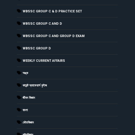
WBSSC GROUP C & D PRACTICE SET
WBSSC GROUP C AND D
WBSSC GROUP C AND GROUP D EXAM
WBSSC GROUP D
WEEKLY CURRENT AFFAIRS
অঙ্ক
কারেন্ট অ্যাফেয়ার্স কুইজ
জীবন বিজ্ঞান
বাংলা
ভৌতবিজ্ঞান
রাষ্ট্রবিজ্ঞান