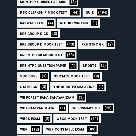
(2)
MONTHLY CURRENT AFFAIRS
(44)
(494)
PSC CLERKSHIP MOCK TEST
QUIZ
(4)
(1)
RAILWAY EXAM
REPORT WRITING
(3)
RRB GROUP D GK
(43)
(2)
RRB GROUP D MOCK TEST
RRB NTPC GK
(63)
RRB NTPC GK MOCK TEST
(1)
(5)
RRB NTPC QUESTION PAPER
SPORTS
(1)
(8)
SSC CHSL
SSC MTS MOCK TEST
(3)
(1)
STATIC GK
THE UPDATER MAGAZINE
(3)
WB FOREST BANA SAHAYAK EXAM
(1)
(25)
WB GRAM PANCHAYAT
WB PRIMARY TET
(2)
(11)
WBCS EXAM
WBCS MOCK TEST
(12)
(89)
WBP
WBP CONSTABLE EXAM