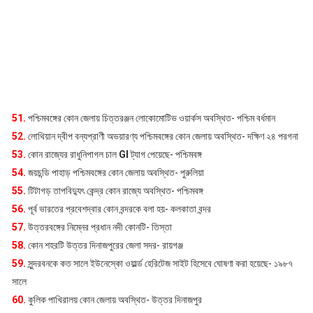
51.
পশ্চিমবঙ্গের কোন জেলায় চিত্তরঞ্জন লোকোমোটিভ ওয়ার্কস অবস্থিত- পশ্চিম বর্ধমান
52.
লোথিয়ান দ্বীপ বন্যপ্রাণী অভয়ারণ্য পশ্চিমবঙ্গের কোন জেলায় অবস্থিত- দক্ষিণ ২৪ পরগনা
53.
কোন রাজ্যের রাধুনিপাগল চাল
GI
ট্যাগ পেয়েছে- পশ্চিমবঙ্গ
54.
জয়চন্ডি পাহাড় পশ্চিমবঙ্গের কোন জেলায় অবস্থিত- পুরুলিয়া
55.
টিটাগড় তাপবিদ্যুৎ কেন্দ্র কোন রাজ্যে অবস্থিত- পশ্চিমবঙ্গ
56.
পূর্ব ভারতের প্রবেশদ্বার কোন বন্দরকে বলা হয়- কলকাতা বন্দর
57.
উত্তরবঙ্গের নিম্নের প্রধান নদী কোনটি- তিস্তা
58.
কোন শহরটি উত্তর দিনাজপুরের জেলা সদর- রায়গঞ্জ
59.
সুন্দরবনকে কত সালে ইউনেস্কো ওয়ার্ল্ড হেরিটেজ সাইট হিসেবে ঘোষণা করা হয়েছে- ১৯৮৭
সালে
60.
কুলিক পাখিরালয় কোন জেলায় অবস্থিত- উত্তর দিনাজপুর