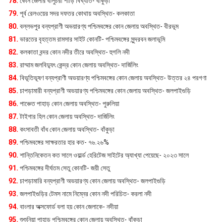
78.
কোন জেলার বালুচরী শাড়ি বিখ্যাত- বাঁকুড়া
79.
পূর্ব রেলওয়ের সদর দফতর কোথায় অবস্থিত- কলকাতা
80.
বল্লভপুর বন্যপ্রাণী অভয়ারণ্য পশ্চিমবঙ্গের কোন জেলায় অবস্থিত- বীরভূম
81.
ভারতের বৃহত্তম রামসার সাইট কোনটি- পশ্চিমবঙ্গের সুন্দরবন জলাভূমি
82.
কলকাতা বন্দর কোন নদীর তীরে অবস্থিত- হুগলি নদী
83.
রাম্মাম জলবিদ্যুৎ কেন্দ্র কোন জেলায় অবস্থিত- দার্জিলিং
84.
বিভূতিভূষণ বন্যপ্রাণী অভয়ারণ্য পশ্চিমবঙ্গের কোন জেলায় অবস্থিত- উত্তর ২৪ পরগণা
85.
চাপড়ামারী বন্যপ্রাণী অভয়ারণ্য পশ্চিমবঙ্গের কোন জেলায় অবস্থিত- জলপাইগুড়ি
86.
পাঞ্চেত পাহাড় কোন জেলায় অবস্থিত- পুরুলিয়া
87.
টাইগার হিল কোন জেলায় অবস্থিত- দার্জিলিং
88.
কংসাবতী বাঁধ কোন জেলায় অবস্থিত- বাঁকুড়া
89.
পশ্চিমবঙ্গের সাক্ষরতার হার কত- ৭৬.২৬%
90.
শান্তিনিকেতন কত সালে ওয়ার্ল্ড হেরিটেজ সাইটের অ্যাখ্যা পেয়েছে- ২০২৩ সালে
91.
পশ্চিমবঙ্গের দীর্ঘতম সেতু কোনটি- জয়ী সেতু
92.
চাপড়ামারি বন্যপ্রাণী অভয়ারণ্য কোন জেলায় অবস্থিত- জলপাইগুড়ি
93.
জলপাইগুড়ির টেমস নামে নিম্নের কোন নদী পরিচিত- করলা নদী
94.
বাংলার অক্সফোর্ড বলা হয় কোন জেলাকে- নদীয়া
95.
শুশুনিয়া পাহাড় পশ্চিমবঙ্গের কোন জেলায় অবস্থিত- বাঁকুড়া