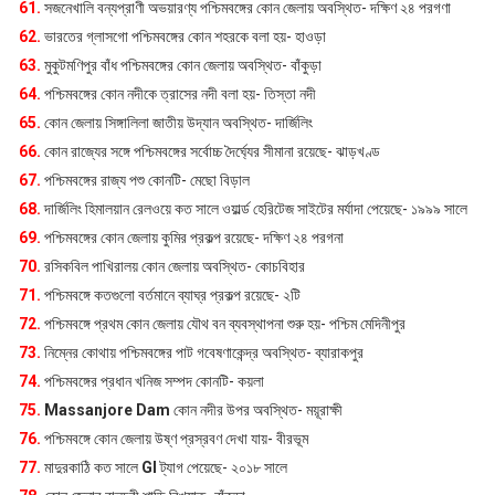
61.
সজনেখালি বন্যপ্রাণী অভয়ারণ্য পশ্চিমবঙ্গের কোন জেলায় অবস্থিত- দক্ষিণ ২৪ পরগণা
62.
ভারতের গ্লাসগো পশ্চিমবঙ্গের কোন শহরকে বলা হয়- হাওড়া
63.
মুকুটমণিপুর বাঁধ পশ্চিমবঙ্গের কোন জেলায় অবস্থিত- বাঁকুড়া
64.
পশ্চিমবঙ্গের কোন নদীকে ত্রাসের নদী বলা হয়- তিস্তা নদী
65.
কোন জেলায় সিঙ্গালিলা জাতীয় উদ্যান অবস্থিত- দার্জিলিং
66.
কোন রাজ্যের সঙ্গে পশ্চিমবঙ্গের সর্বোচ্চ দৈর্ঘ্যের সীমানা রয়েছে- ঝাড়খণ্ড
67.
পশ্চিমবঙ্গের রাজ্য পশু কোনটি- মেছো বিড়াল
68.
দার্জিলিং হিমালয়ান রেলওয়ে কত সালে ওয়ার্ল্ড হেরিটেজ সাইটের মর্যাদা পেয়েছে- ১৯৯৯ সালে
69.
পশ্চিমবঙ্গের কোন জেলায় কুমির প্রকল্প রয়েছে- দক্ষিণ ২৪ পরগনা
70.
রসিকবিল পাখিরালয় কোন জেলায় অবস্থিত- কোচবিহার
71.
পশ্চিমবঙ্গে কতগুলো বর্তমানে ব্যাঘ্র প্রকল্প রয়েছে- ২টি
72.
পশ্চিমবঙ্গে প্রথম কোন জেলায় যৌথ বন ব্যবস্থাপনা শুরু হয়- পশ্চিম মেদিনীপুর
73.
নিম্নের কোথায় পশ্চিমবঙ্গের পাট গবেষণাকেন্দ্র অবস্থিত- ব্যারাকপুর
74.
পশ্চিমবঙ্গের প্রধান খনিজ সম্পদ কোনটি- কয়লা
75.
Massanjore Dam
কোন নদীর উপর অবস্থিত- ময়ূরাক্ষী
76.
পশ্চিমবঙ্গে কোন জেলায় উষ্ণ প্রস্রবণ দেখা যায়- বীরভূম
77.
মাদুরকাঠি কত সালে
GI
ট্যাগ পেয়েছে- ২০১৮ সালে