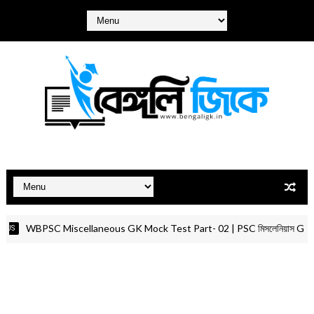
BPSC Miscellaneous GK Mock Test Part- 02 | PSC মিসলেনিয়াস GK মকটেস্ট