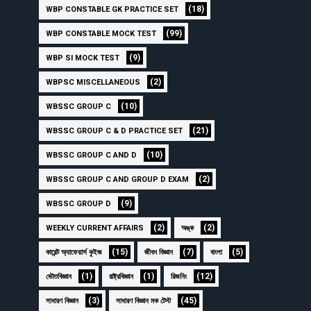
(18)
WBP CONSTABLE GK PRACTICE SET
(99)
WBP CONSTABLE MOCK TEST
(9)
WBP SI MOCK TEST
(2)
WBPSC MISCELLANEOUS
(10)
WBSSC GROUP C
(21)
WBSSC GROUP C & D PRACTICE SET
(10)
WBSSC GROUP C AND D
(2)
WBSSC GROUP C AND GROUP D EXAM
(9)
WBSSC GROUP D
(2)
(2)
WEEKLY CURRENT AFFAIRS
অঙ্ক
(15)
(7)
(5)
কারেন্ট অ্যাফেয়ার্স কুইজ
জীবন বিজ্ঞান
বাংলা
(1)
(1)
(12)
ভৌতবিজ্ঞান
রাষ্ট্রবিজ্ঞান
রিজনিং
(3)
(45)
সাধারণ বিজ্ঞান
সাধারণ বিজ্ঞান মক টেস্ট