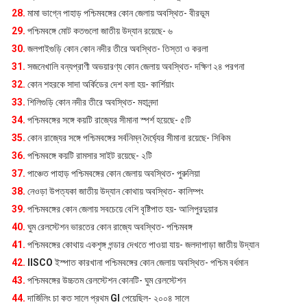
28.
মামা ভাগ্নে পাহাড় পশ্চিমবঙ্গের কোন জেলায় অবস্থিত- বীরভূম
29.
পশ্চিমবঙ্গে মোট কতগুলো জাতীয় উদ্যান রয়েছে- ৬
30.
জলপাইগুড়ি কোন কোন নদীর তীরে অবস্থিত- তিস্তা ও করলা
31.
সজনেখালি বন্যপ্রাণী অভয়ারণ্য কোন জেলায় অবস্থিত- দক্ষিণ ২৪ পরগনা
32.
কোন শহরকে সাদা অর্কিডের দেশ বলা হয়- কার্শিয়াং
33.
শিলিগুড়ি কোন নদীর তীরে অবস্থিত- মহানন্দা
34.
পশ্চিমবঙ্গের সঙ্গে কয়টি রাজ্যের সীমানা স্পর্শ হয়েছে- ৫টি
35.
কোন রাজ্যের সঙ্গে পশ্চিমবঙ্গের সর্বনিম্ন দৈর্ঘ্যের সীমানা রয়েছে- সিকিম
36.
পশ্চিমবঙ্গে কয়টি রামসার সাইট রয়েছে- ২টি
37.
পাঞ্চেত পাহাড় পশ্চিমবঙ্গের কোন জেলায় অবস্থিত- পুরুলিয়া
38.
নেওড়া উপত্যকা জাতীয় উদ্যান কোথায় অবস্থিত- কালিম্পং
39.
পশ্চিমবঙ্গের কোন জেলায় সবচেয়ে বেশি বৃষ্টিপাত হয়- আলিপুরদুয়ার
40.
ঘুম রেলস্টেশন ভারতের কোন রাজ্যে অবস্থিত- পশ্চিমবঙ্গ
41.
পশ্চিমবঙ্গের কোথায় একশৃঙ্গ গন্ডার দেখতে পাওয়া যায়- জলদাপাড়া জাতীয় উদ্যান
42.
IISCO
ইস্পাত কারখানা পশ্চিমবঙ্গের কোন জেলায় অবস্থিত- পশ্চিম বর্ধমান
43.
পশ্চিমবঙ্গের উচ্চতম রেলস্টেশন কোনটি- ঘুম রেলস্টেশন
44.
দার্জিলিং চা কত সালে প্রথম
GI
পেয়েছিল- ২০০৪ সালে