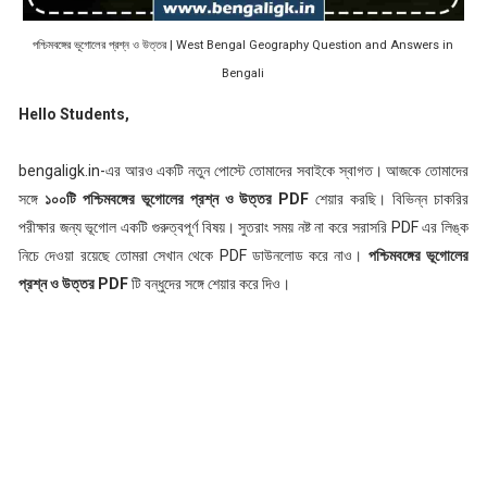
পশ্চিমবঙ্গের ভূগোলের প্রশ্ন ও উত্তর | West Bengal Geography Question and Answers in
Bengali
Hello Students,
bengaligk.in-এর আরও একটি নতুন পোস্টে তোমাদের সবাইকে স্বাগত। আজকে তোমাদের
সঙ্গে
১০০টি
পশ্চিমবঙ্গের
ভূগোলের প্রশ্ন ও উত্তর PDF
শেয়ার করছি। বিভিন্ন চাকরির
পরীক্ষার জন্য ভূগোল একটি গুরুত্বপূর্ণ বিষয়। সুতরাং সময় নষ্ট না করে সরাসরি PDF এর লিঙ্ক
নিচে দেওয়া রয়েছে তোমরা সেখান থেকে PDF ডাউনলোড করে নাও।
পশ্চিমবঙ্গের ভূগোলের
প্রশ্ন ও উত্তর PDF
টি বন্ধুদের সঙ্গে শেয়ার করে দিও।