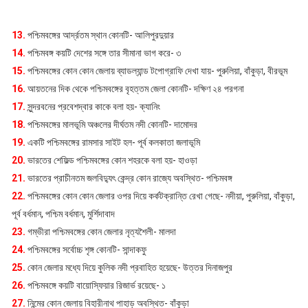
13.
পশ্চিমবঙ্গের আর্দ্রতম স্থান কোনটি- আলিপুরদুয়ার
14.
পশ্চিমবঙ্গ কয়টি দেশের সঙ্গে তার সীমানা ভাগ করে- ৩
15.
পশ্চিমবঙ্গের কোন কোন জেলায় ব্যাডল্যান্ড টপোগ্রাফি দেখা যায়- পুরুলিয়া, বাঁকুড়া, বীরভূম
16.
আয়তনের দিক থেকে পশ্চিমবঙ্গের বৃহত্তম জেলা কোনটি- দক্ষিণ ২৪ পরগনা
17.
সুন্দরবনের প্রবেশদ্বার কাকে বলা হয়- ক্যানিং
18.
পশ্চিমবঙ্গের মালভূমি অঞ্চলের দীর্ঘতম নদী কোনটি- দামোদর
19.
একটি পশ্চিমবঙ্গের রামসার সাইট হল- পূর্ব কলকাতা জলাভূমি
20.
ভারতের শেফিল্ড পশ্চিমবঙ্গের কোন শহরকে বলা হয়- হাওড়া
21.
ভারতের প্রাচীনতম জলবিদ্যুৎ কেন্দ্র কোন রাজ্যে অবস্থিত- পশ্চিমবঙ্গ
22.
পশ্চিমবঙ্গের কোন কোন জেলার ওপর দিয়ে কর্কটক্রান্তি রেখা গেছে- নদীয়া, পুরুলিয়া, বাঁকুড়া,
পূর্ব বর্ধমান, পশ্চিম বর্ধমান, মুর্শিদাবাদ
23.
গম্ভীরা পশ্চিমবঙ্গের কোন জেলার নৃত্যশৈলী- মালদা
24.
পশ্চিমবঙ্গের সর্বোচ্চ শৃঙ্গ কোনটি- সান্দাকফু
25.
কোন জেলার মধ্যে দিয়ে কুলিক নদী প্রবাহিত হয়েছে- উত্তর দিনাজপুর
26.
পশ্চিমবঙ্গে কয়টি বায়োস্ফিয়ার রিজার্ভ রয়েছে- ১
27.
নিন্মের কোন জেলায় বিহারীনাথ পাহাড় অবস্থিত- বাঁকুড়া