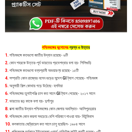
পশ্চিমবঙ্গের ভূগোলের
প্রশ্ন ও উত্তর
1.
পশ্চিমবঙ্গে কতগুলো জাতীয় উদ্যান রয়েছে- ৬টি
2.
কোন শহরকে উত্তর-পূর্ব ভারতের প্রবেশদ্বার বলা হয়- শিলিগুড়ি
3.
পশ্চিমবঙ্গে কতগুলো বন্যপ্রানী অভয়ারণ্য রয়েছে- ১৫টি
4.
সম্প্রতি কোন রাজ্যের নলেন গুড়ের সন্দেশ
GI
ট্যাগ পেয়েছে- পশ্চিমবঙ্গ
5.
অনুসারী শিল্প কোথায় গড়ে উঠেছে- হলদিয়া
6.
পশ্চিমবঙ্গের তুলাইপঞ্জি চাল কত সালে
GI
ট্যাগ পেয়েছে- ২০১৭ সালে
7.
ভারতের রূঢ় কাকে বলা হয়- দুর্গাপুর
8.
বক্সা জাতীয় উদ্যান পশ্চিমবঙ্গের কোন জেলায় অবস্থিত- আলিপুরদুয়ার
9.
পশ্চিমবঙ্গে কোন কয়লা সবচেয়ে বেশি পরিমাণে পাওয়া যায়- বিটুমিনাস
10.
কলকাতায় মেট্রোরেল কত সালে চালু হয়েছিল- ১৯৮৪ সালে
11.
পশ্চিমবঙ্গে বর্তমানে ইউনেস্কো ওয়ার্ল্ড হেরিটেজ সাইট কয়টি রয়েছে- ৩টি