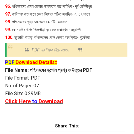
96.
পশ্চিমবঙ্গের কোন জেলার সাক্ষরতার হার সর্বাধিক- পূর্ব মেদিনীপুর
97.
কালিম্পং কত সালে জেলা হিসেবে গঠিত হয়েছিল- ২০১৭ সালে
98.
পশ্চিমবঙ্গের ক্ষুদ্রতম জেলা কোনটি- কলকাতা
99.
কোন নদীর উপর তিলপাড়া ব্যারেজ অবস্থিত- ময়ূরাক্ষী
100.
ভান্ডারী পাহাড় পশ্চিমবঙ্গের কোন জেলায় অবস্থিত- পুরুলিয়া
PDF এর লিঙ্ক নিচে রয়েছে
PDF
Download Details::
File Name:
পশ্চিমবঙ্গের ভূগোল প্রশ্ন ও উত্তর PDF
File Format: PDF
No. of Pages:07
File Size:0.29MB
Click Here
to
Download
Share This: