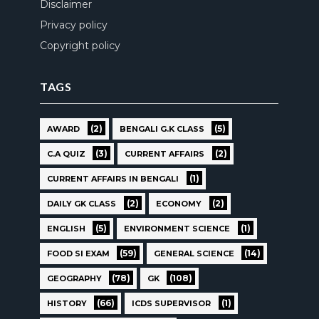
Disclaimer
Privacy policy
Copyright policy
TAGS
(2)
(5)
AWARD
BENGALI G.K CLASS
(3)
(2)
C.A QUIZ
CURRENT AFFAIRS
(1)
CURRENT AFFAIRS IN BENGALI
(2)
(2)
DAILY GK CLASS
ECONOMY
(5)
(1)
ENGLISH
ENVIRONMENT SCIENCE
(59)
(14)
FOOD SI EXAM
GENERAL SCIENCE
(78)
(108)
GEOGRAPHY
GK
(66)
(1)
HISTORY
ICDS SUPERVISOR