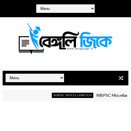
WBPSC Miscellaneous GK
WBPSC MISCELLANEOUS