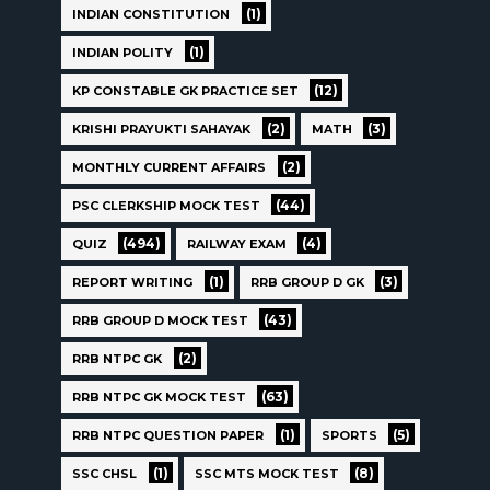
(1)
INDIAN CONSTITUTION
(1)
INDIAN POLITY
(12)
KP CONSTABLE GK PRACTICE SET
(2)
(3)
KRISHI PRAYUKTI SAHAYAK
MATH
(2)
MONTHLY CURRENT AFFAIRS
(44)
PSC CLERKSHIP MOCK TEST
(494)
(4)
QUIZ
RAILWAY EXAM
(1)
(3)
REPORT WRITING
RRB GROUP D GK
(43)
RRB GROUP D MOCK TEST
(2)
RRB NTPC GK
(63)
RRB NTPC GK MOCK TEST
(1)
(5)
RRB NTPC QUESTION PAPER
SPORTS
(1)
(8)
SSC CHSL
SSC MTS MOCK TEST