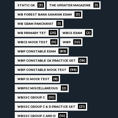
(3)
(1)
STATIC GK
THE UPDATER MAGAZINE
(3)
WB FOREST BANA SAHAYAK EXAM
(1)
WB GRAM PANCHAYAT
(25)
(2)
WB PRIMARY TET
WBCS EXAM
(11)
(12)
WBCS MOCK TEST
WBP
(89)
WBP CONSTABLE EXAM
(18)
WBP CONSTABLE GK PRACTICE SET
(99)
WBP CONSTABLE MOCK TEST
(9)
WBP SI MOCK TEST
(2)
WBPSC MISCELLANEOUS
(10)
WBSSC GROUP C
(21)
WBSSC GROUP C & D PRACTICE SET
(10)
WBSSC GROUP C AND D