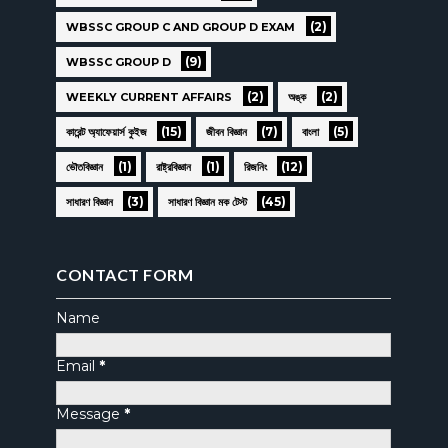
(2)
WBSSC GROUP C AND GROUP D EXAM
(9)
WBSSC GROUP D
(2)
(2)
WEEKLY CURRENT AFFAIRS
অঙ্ক
(15)
(7)
(5)
কারেন্ট অ্যাফেয়ার্স কুইজ
জীবন বিজ্ঞান
বাংলা
(1)
(1)
(12)
ভৌতবিজ্ঞান
রাষ্ট্রবিজ্ঞান
রিজনিং
(3)
(45)
সাধারণ বিজ্ঞান
সাধারণ বিজ্ঞান মক টেস্ট
CONTACT FORM
Name
Email
*
Message
*