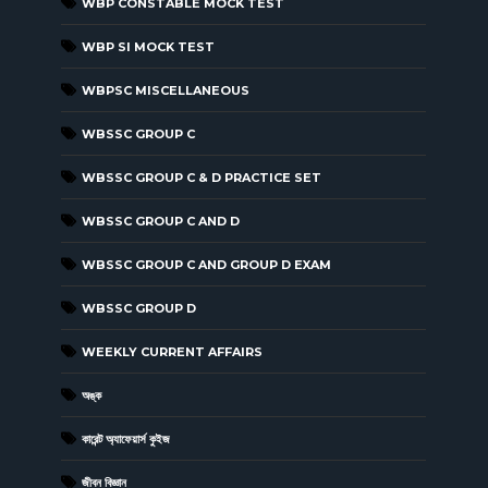
WBP CONSTABLE MOCK TEST
WBP SI MOCK TEST
WBPSC MISCELLANEOUS
WBSSC GROUP C
WBSSC GROUP C & D PRACTICE SET
WBSSC GROUP C AND D
WBSSC GROUP C AND GROUP D EXAM
WBSSC GROUP D
WEEKLY CURRENT AFFAIRS
অঙ্ক
কারেন্ট অ্যাফেয়ার্স কুইজ
জীবন বিজ্ঞান