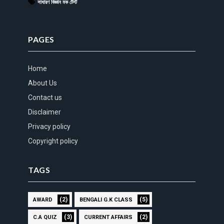
সাধারণ বিজ্ঞান মক টেস্ট
PAGES
Home
About Us
Contact us
Disclaimer
Privacy policy
Copyright policy
TAGS
(2)
(5)
AWARD
BENGALI G.K CLASS
(3)
(2)
C.A QUIZ
CURRENT AFFAIRS