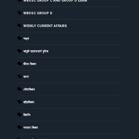
WBSSC GROUP C AND GROUP D EXAM
WBSSC GROUP D
WEEKLY CURRENT AFFAIRS
অঙ্ক
কারেন্ট অ্যাফেয়ার্স কুইজ
জীবন বিজ্ঞান
বাংলা
ভৌতবিজ্ঞান
রাষ্ট্রবিজ্ঞান
রিজনিং
সাধারণ বিজ্ঞান