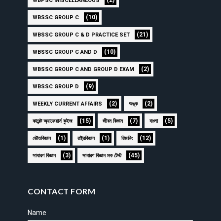
WBPSC MISCELLANEOUS
(10)
WBSSC GROUP C
(21)
WBSSC GROUP C & D PRACTICE SET
(10)
WBSSC GROUP C AND D
(2)
WBSSC GROUP C AND GROUP D EXAM
(9)
WBSSC GROUP D
(2)
(2)
WEEKLY CURRENT AFFAIRS
অঙ্ক
(15)
(7)
(5)
কারেন্ট অ্যাফেয়ার্স কুইজ
জীবন বিজ্ঞান
বাংলা
(1)
(1)
(12)
ভৌতবিজ্ঞান
রাষ্ট্রবিজ্ঞান
রিজনিং
(3)
(45)
সাধারণ বিজ্ঞান
সাধারণ বিজ্ঞান মক টেস্ট
CONTACT FORM
Name