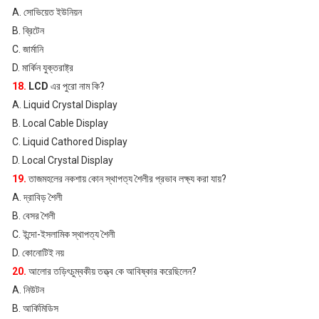
A. সোভিয়েত ইউনিয়ন
B. ব্রিটেন
C. জার্মানি
D. মার্কিন যুক্তরাষ্ট্র
18.
LCD
এর পুরো নাম কি?
A. Liquid Crystal Display
B. Local Cable Display
C. Liquid Cathored Display
D. Local Crystal Display
19.
তাজমহলের নকশায় কোন স্থাপত্য শৈলীর প্রভাব লক্ষ্য করা যায়?
A. দ্রাবিড় শৈলী
B. বেসর শৈলী
C. ইন্দো-ইসলামিক স্থাপত্য শৈলী
D. কোনোটিই নয়
20.
আলোর তড়িৎচুম্বকীয় তত্ত্ব কে আবিষ্কার করেছিলেন?
A. নিউটন
B. আর্কিমিডিস