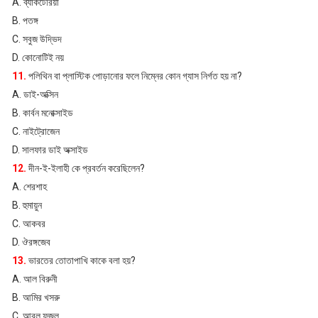
A. ব্যাকটেরিয়া
B. পতঙ্গ
C. সবুজ উদ্ভিদ
D. কোনোটিই নয়
11.
পলিথিন বা প্লাস্টিক পোড়ানোর ফলে নিম্নের কোন গ্যাস নির্গত হয় না?
A. ডাই-অক্সিন
B. কার্বন মনোক্সাইড
C. নাইট্রোজেন
D. সালফার ডাই অক্সাইড
12.
দীন-ই-ইলাহী কে প্রবর্তন করেছিলেন?
A. শেরশাহ
B. হুমায়ুন
C. আকবর
D. ঔরঙ্গজেব
13.
ভারতের তোতাপাখি কাকে বলা হয়?
A. আল বিরুনী
B. আমির খসরু
C. আবুল ফজল