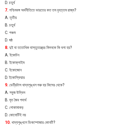
D. চতুর্থ
7.
পশ্চিমবঙ্গ অর্থনীতিতে ভারতের কত তম বৃহত্তম রাজ্য?
A. তৃতীয়
B. চতুর্থ
C. পঞ্চম
D. ষষ্ঠ
8.
দুই বা ততোধিক বাস্তুতন্ত্রের মিলনকে কি বলা হয়?
A. ইকোটন
B. ইকোক্লাইম
C. ইকোজোন
D. ইকোস্ফিয়ার
9.
ডেট্রিটাস খাদ্যশৃঙ্খল শুরু হয় কিসের থেকে?
A. সবুজ উদ্ভিদ
B. মৃত জৈব পদার্থ
C. পোকামাকড়
D. কোনোটিই নয়
10.
খাদ্যশৃঙ্খলে ডিকম্পোজার কোনটি?