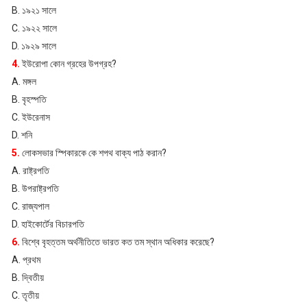
B. ১৯২১ সালে
C. ১৯২২ সালে
D. ১৯২৯ সালে
4.
ইউরোপা কোন গ্রহের উপগ্রহ?
A. মঙ্গল
B. বৃহস্পতি
C. ইউরেনাস
D. শনি
5.
লোকসভার স্পিকারকে কে শপথ বাক্য পাঠ করান?
A. রাষ্ট্রপতি
B. উপরাষ্ট্রপতি
C. রাজ্যপাল
D. হাইকোর্টের বিচারপতি
6.
বিশ্বে বৃহত্তম অর্থনীতিতে ভারত কত তম স্থান অধিকার করেছে?
A. প্রথম
B. দ্বিতীয়
C. তৃতীয়