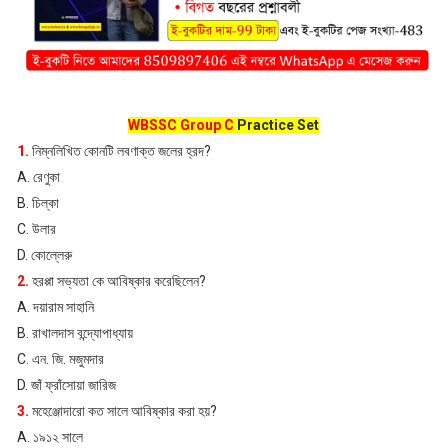
WBSSC Group C
Practice Set
1.
নিম্নলিখিত কোনটি লবণাক্ত জলের হ্রদ?
A. রেণুকা
B. চিল্কা
C. উলার
D. কোল্লেরু
2.
হরপ্পা সভ্যতা কে আবিষ্কার করেছিলেন?
A. দয়ারাম সাহানি
B. রাখালদাস বন্দ্যোপাধ্যায়
C. এন. জি. মজুমদার
D. জাঁ ফ্রাঁসোয়া জারিজ
3.
মহেঞ্জোদারো কত সালে আবিষ্কার করা হয়?
A. ১৯১২ সালে