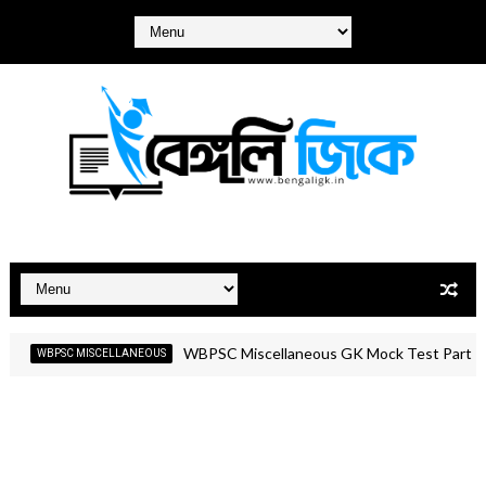
WBPSC Miscellaneous GK Mock Test Part- 02 | PSC ম
BPSC MISCELLANEOUS