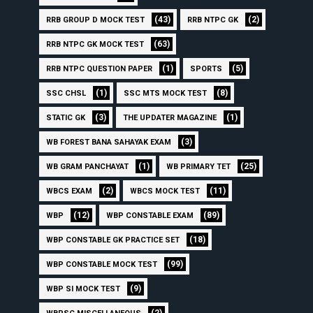
(43)
(2)
RRB GROUP D MOCK TEST
RRB NTPC GK
(63)
RRB NTPC GK MOCK TEST
(1)
(5)
RRB NTPC QUESTION PAPER
SPORTS
(1)
(8)
SSC CHSL
SSC MTS MOCK TEST
(3)
(1)
STATIC GK
THE UPDATER MAGAZINE
(3)
WB FOREST BANA SAHAYAK EXAM
(1)
(25)
WB GRAM PANCHAYAT
WB PRIMARY TET
(2)
(11)
WBCS EXAM
WBCS MOCK TEST
(12)
(89)
WBP
WBP CONSTABLE EXAM
(18)
WBP CONSTABLE GK PRACTICE SET
(99)
WBP CONSTABLE MOCK TEST
(9)
WBP SI MOCK TEST
(2)