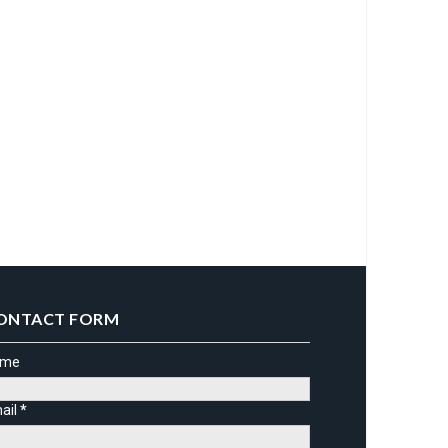
ONTACT FORM
ame
ail
*