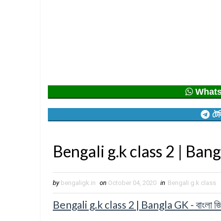
Whatsap
টেল
Bengali g.k class 2 | Bangl
by
bengaligk.in
on
October 04, 2020
in
Bengali g.k class
Bengali g.k class 2 | Bangla GK - বাংলা জ