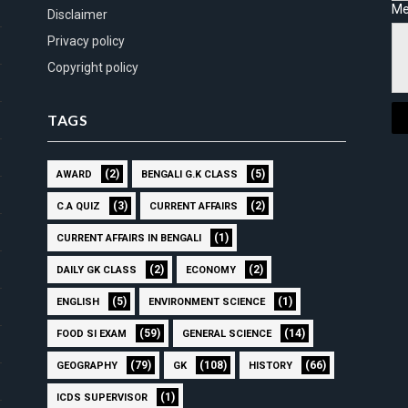
Me
Disclaimer
Privacy policy
Copyright policy
TAGS
(2)
(5)
AWARD
BENGALI G.K CLASS
(3)
(2)
C.A QUIZ
CURRENT AFFAIRS
(1)
CURRENT AFFAIRS IN BENGALI
(2)
(2)
DAILY GK CLASS
ECONOMY
(5)
(1)
ENGLISH
ENVIRONMENT SCIENCE
(59)
(14)
FOOD SI EXAM
GENERAL SCIENCE
(79)
(108)
(66)
GEOGRAPHY
GK
HISTORY
(1)
ICDS SUPERVISOR