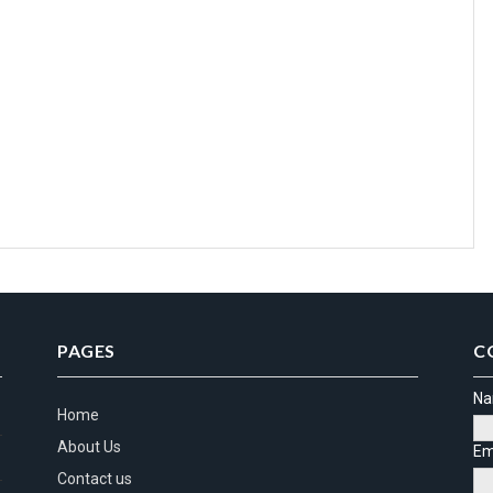
PAGES
C
N
Home
About Us
Em
Contact us