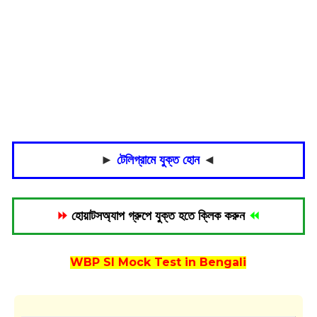
►
টেলিগ্রামে যুক্ত হোন
◄
⏩
হোয়াটসঅ্যাপ গ্রুপে যুক্ত হতে ক্লিক করুন
⏪
WBP SI Mock Test in Bengali