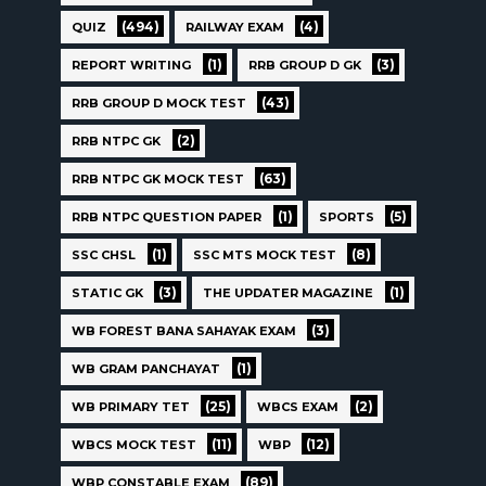
(494)
(4)
QUIZ
RAILWAY EXAM
(1)
(3)
REPORT WRITING
RRB GROUP D GK
(43)
RRB GROUP D MOCK TEST
(2)
RRB NTPC GK
(63)
RRB NTPC GK MOCK TEST
(1)
(5)
RRB NTPC QUESTION PAPER
SPORTS
(1)
(8)
SSC CHSL
SSC MTS MOCK TEST
(3)
(1)
STATIC GK
THE UPDATER MAGAZINE
(3)
WB FOREST BANA SAHAYAK EXAM
(1)
WB GRAM PANCHAYAT
(25)
(2)
WB PRIMARY TET
WBCS EXAM
(11)
(12)
WBCS MOCK TEST
WBP
(89)
WBP CONSTABLE EXAM