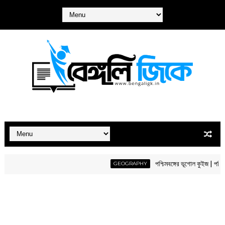
পশ্চিমবঙ্গের ভূগোল কুইজ | পশ্চিমবঙ্গে
GEOGRAPHY