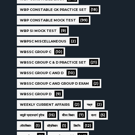
(18)
WBP CONSTABLE GK PRACTICE SET
(99)
WBP CONSTABLE MOCK TEST
(9)
WBP SI MOCK TEST
(2)
WBPSC MISCELLANEOUS
(10)
WBSSC GROUP C
(21)
WBSSC GROUP C & D PRACTICE SET
(10)
WBSSC GROUP C AND D
(2)
WBSSC GROUP C AND GROUP D EXAM
(9)
WBSSC GROUP D
(2)
(2)
WEEKLY CURRENT AFFAIRS
অঙ্ক
(15)
(7)
(5)
কারেন্ট অ্যাফেয়ার্স কুইজ
জীবন বিজ্ঞান
বাংলা
(1)
(1)
(12)
ভৌতবিজ্ঞান
রাষ্ট্রবিজ্ঞান
রিজনিং