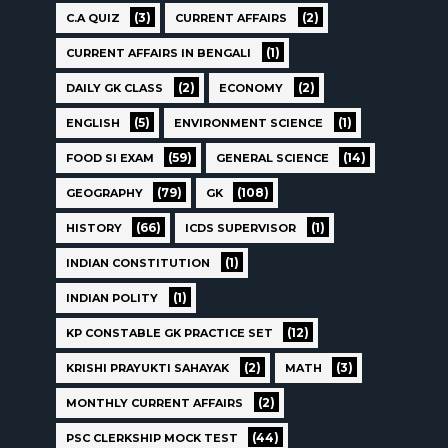
(3)
(2)
C.A QUIZ
CURRENT AFFAIRS
(1)
CURRENT AFFAIRS IN BENGALI
(2)
(2)
DAILY GK CLASS
ECONOMY
(5)
(1)
ENGLISH
ENVIRONMENT SCIENCE
(59)
(14)
FOOD SI EXAM
GENERAL SCIENCE
(79)
(108)
GEOGRAPHY
GK
(66)
(1)
HISTORY
ICDS SUPERVISOR
(1)
INDIAN CONSTITUTION
(1)
INDIAN POLITY
(12)
KP CONSTABLE GK PRACTICE SET
(2)
(3)
KRISHI PRAYUKTI SAHAYAK
MATH
(2)
MONTHLY CURRENT AFFAIRS
(44)
PSC CLERKSHIP MOCK TEST