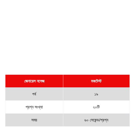
জেনারেল নলেজ
মকটেস্ট
পর্ব
১৯
প্রশ্ন সংখ্যা
২০টি
সময়
৬০ সেকেন্ড/প্রশ্ন