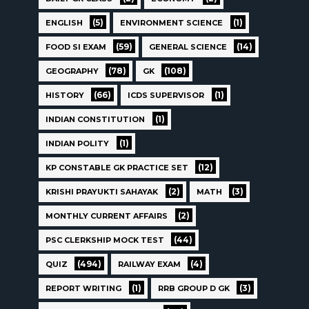
(5)
(1)
ENGLISH
ENVIRONMENT SCIENCE
(59)
(14)
FOOD SI EXAM
GENERAL SCIENCE
(78)
(108)
GEOGRAPHY
GK
(66)
(1)
HISTORY
ICDS SUPERVISOR
(1)
INDIAN CONSTITUTION
(1)
INDIAN POLITY
(12)
KP CONSTABLE GK PRACTICE SET
(2)
(3)
KRISHI PRAYUKTI SAHAYAK
MATH
(2)
MONTHLY CURRENT AFFAIRS
(44)
PSC CLERKSHIP MOCK TEST
(494)
(4)
QUIZ
RAILWAY EXAM
(1)
(3)
REPORT WRITING
RRB GROUP D GK