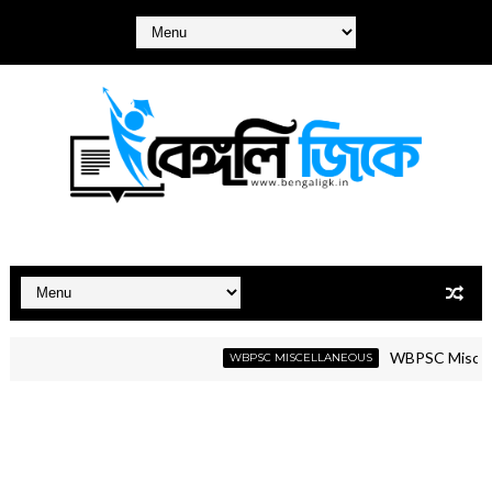
WBPSC Miscellaneous
WBPSC MISCELLANEOUS