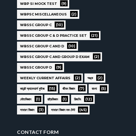
(9)
WBP SI MOCK TEST
(2)
WBPSC MISCELLANEOUS
(10)
WBSSC GROUP C
(21)
WBSSC GROUP C & D PRACTICE SET
(10)
WBSSC GROUP C AND D
(2)
WBSSC GROUP C AND GROUP D EXAM
(9)
WBSSC GROUP D
(2)
(2)
WEEKLY CURRENT AFFAIRS
অঙ্ক
(15)
(7)
(5)
কারেন্ট অ্যাফেয়ার্স কুইজ
জীবন বিজ্ঞান
বাংলা
(1)
(1)
(12)
ভৌতবিজ্ঞান
রাষ্ট্রবিজ্ঞান
রিজনিং
(3)
(45)
সাধারণ বিজ্ঞান
সাধারণ বিজ্ঞান মক টেস্ট
CONTACT FORM