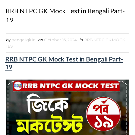
RRB NTPC GK Mock Test in Bengali Part-
19
by
bengaligk.in
on
October 16, 2024
in
RRB NTPC GK MOCK
TEST
RRB NTPC GK Mock Test in Bengali Part-
19