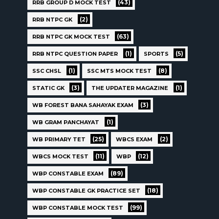
(43)
RRB GROUP D MOCK TEST
(2)
RRB NTPC GK
(63)
RRB NTPC GK MOCK TEST
(1)
(5)
RRB NTPC QUESTION PAPER
SPORTS
(1)
(8)
SSC CHSL
SSC MTS MOCK TEST
(3)
(1)
STATIC GK
THE UPDATER MAGAZINE
(3)
WB FOREST BANA SAHAYAK EXAM
(1)
WB GRAM PANCHAYAT
(25)
(2)
WB PRIMARY TET
WBCS EXAM
(11)
(12)
WBCS MOCK TEST
WBP
(89)
WBP CONSTABLE EXAM
(18)
WBP CONSTABLE GK PRACTICE SET
(99)
WBP CONSTABLE MOCK TEST