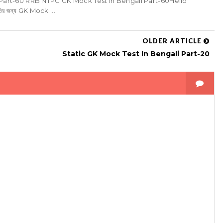
Part-60 RRB NTPC GK Mock Test in Bengali Part-60Hello
তির জন্য GK Mock ...
OLDER ARTICLE
Static GK Mock Test In Bengali Part-20