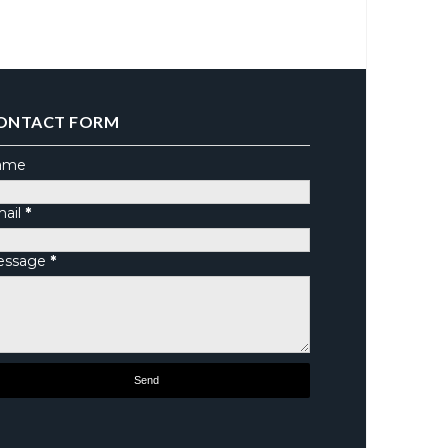
ONTACT FORM
ame
ail
*
essage
*