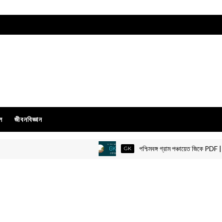
ল
জীবনবিজ্ঞান
পশ্চিমবঙ্গ গ্রাম পঞ্চায়েত জিকে PDF |
GK