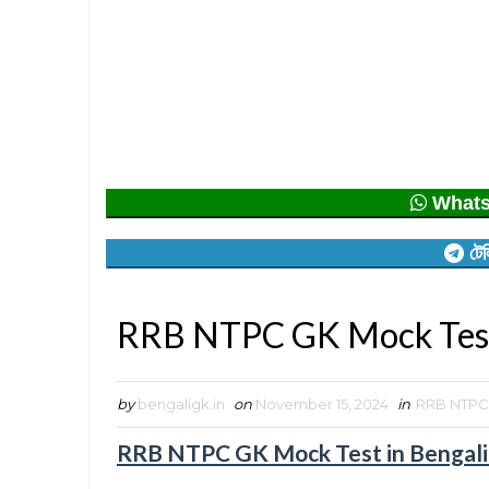
Whatsap
টেল
RRB NTPC GK Mock Test 
by
bengaligk.in
on
November 15, 2024
in
RRB NTPC
RRB NTPC GK Mock Test in Bengali