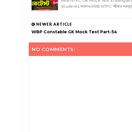
RRB NTPC GK Mock Test in Bengali 
Students,আমাদের RRB NTPC পরীক্ষার প্রস্তু
NEWER ARTICLE
WBP Constable GK Mock Test Part-54
NO COMMENTS: