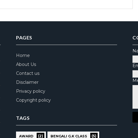
PAGES
C
N
Home
About Us
Em
Contact us
M
Disclaimer
Privacy policy
Copyright policy
TAGS
(2)
(5)
AWARD
BENGALI G.K CLASS