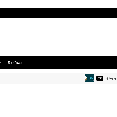
ল
জীবনবিজ্ঞান
পশ্চিমবঙ্গ গ্রা
GK