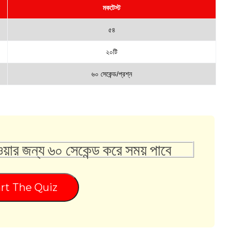
মকটেস্ট
৫৪
২০টি
৬০ সেকেন্ড/প্রশ্ন
ওয়ার জন্য ৬০ সেকেন্ড করে সময় পাবে
rt The Quiz