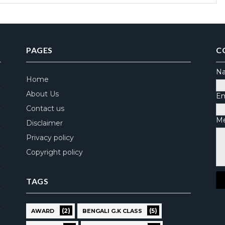
PAGES
C
N
Home
About Us
Em
Contact us
M
Disclaimer
Privacy policy
Copyright policy
TAGS
(2)
(5)
AWARD
BENGALI G.K CLASS