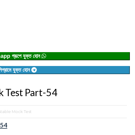
p গ্রূপে যুক্ত হোন
িগ্রামে যুক্ত হোন
 Test Part-54
table Mock Test
-54