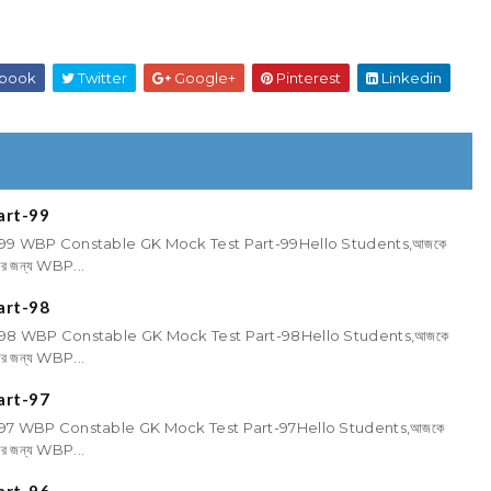
book
Twitter
Google+
Pinterest
Linkedin
art-99
99 WBP Constable GK Mock Test Part-99Hello Students,আজকে
তির জন্য WBP...
art-98
98 WBP Constable GK Mock Test Part-98Hello Students,আজকে
তির জন্য WBP...
art-97
97 WBP Constable GK Mock Test Part-97Hello Students,আজকে
তির জন্য WBP...