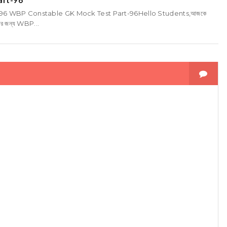
art-96
96 WBP Constable GK Mock Test Part-96Hello Students,আজকে
তির জন্য WBP...