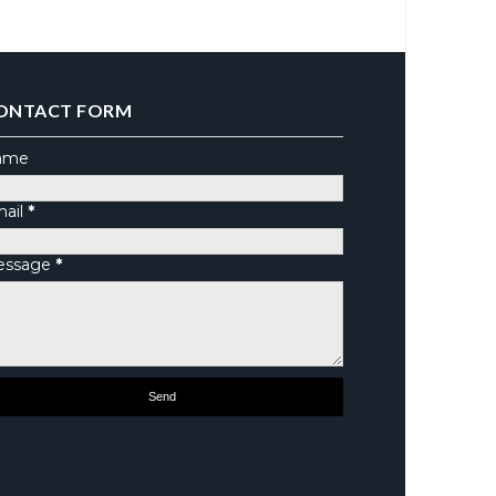
ONTACT FORM
ame
ail
*
essage
*