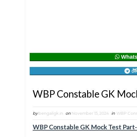
Whatsap
টেল
WBP Constable GK Mock
by
bengaligk.in
on
November 15, 2024
in
WBP Cons
WBP Constable GK Mock Test Part