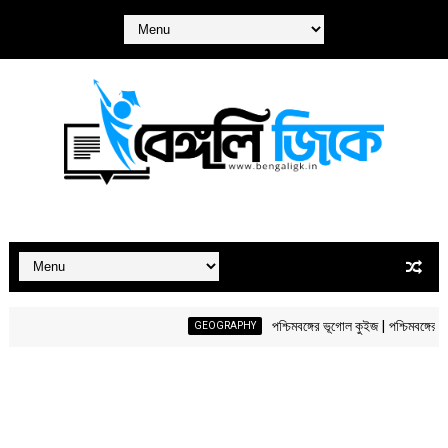
পশ্চিমবঙ্গের ভূগোল কুইজ | পশ্চিমবঙ্গের ভূগোল
GEOGRAPHY