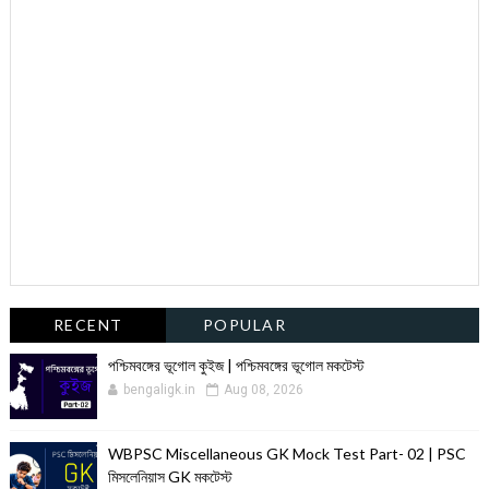
RECENT
POPULAR
পশ্চিমবঙ্গের ভূগোল কুইজ | পশ্চিমবঙ্গের ভূগোল মকটেস্ট
bengaligk.in
Aug 08, 2026
WBPSC Miscellaneous GK Mock Test Part- 02 | PSC
মিসলেনিয়াস GK মকটেস্ট