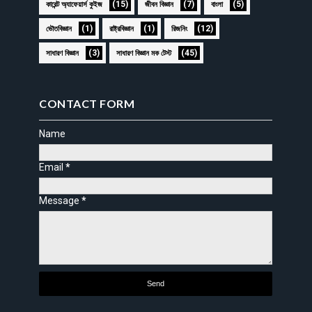
(15)
(7)
(5)
কারেন্ট অ্যাফেয়ার্স কুইজ
জীবন বিজ্ঞান
বাংলা
(1)
(1)
(12)
ভৌতবিজ্ঞান
রাষ্ট্রবিজ্ঞান
রিজনিং
(3)
(45)
সাধারণ বিজ্ঞান
সাধারণ বিজ্ঞান মক টেস্ট
CONTACT FORM
Name
Email
*
Message
*