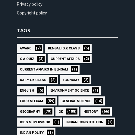
Privacy policy
Copyright policy
TAGS
(2)
(5)
AWARD
BENGALI G.K CLASS
(3)
(2)
C.A QUIZ
CURRENT AFFAIRS
(1)
CURRENT AFFAIRS IN BENGALI
(2)
(2)
DAILY GK CLASS
ECONOMY
(5)
(1)
ENGLISH
ENVIRONMENT SCIENCE
(59)
(14)
FOOD SI EXAM
GENERAL SCIENCE
(79)
(108)
(66)
GEOGRAPHY
GK
HISTORY
(1)
(1)
ICDS SUPERVISOR
INDIAN CONSTITUTION
(1)
INDIAN POLITY