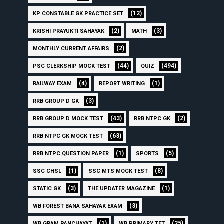
(12)
KP CONSTABLE GK PRACTICE SET
(2)
(3)
KRISHI PRAYUKTI SAHAYAK
MATH
(2)
MONTHLY CURRENT AFFAIRS
(44)
(494)
PSC CLERKSHIP MOCK TEST
QUIZ
(4)
(1)
RAILWAY EXAM
REPORT WRITING
(3)
RRB GROUP D GK
(43)
(2)
RRB GROUP D MOCK TEST
RRB NTPC GK
(63)
RRB NTPC GK MOCK TEST
(1)
(5)
RRB NTPC QUESTION PAPER
SPORTS
(1)
(8)
SSC CHSL
SSC MTS MOCK TEST
(3)
(1)
STATIC GK
THE UPDATER MAGAZINE
(3)
WB FOREST BANA SAHAYAK EXAM
(1)
(25)
WB GRAM PANCHAYAT
WB PRIMARY TET