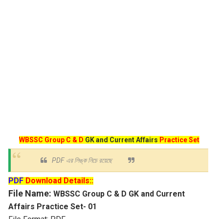
WBSSC Group C & D
GK and Current Affairs
Practice Set
PDF এর লিঙ্ক নিচে রয়েছে
PDF
Download Details::
File Name:
WBSSC Group C & D GK and Current
Affairs Practice Set- 01