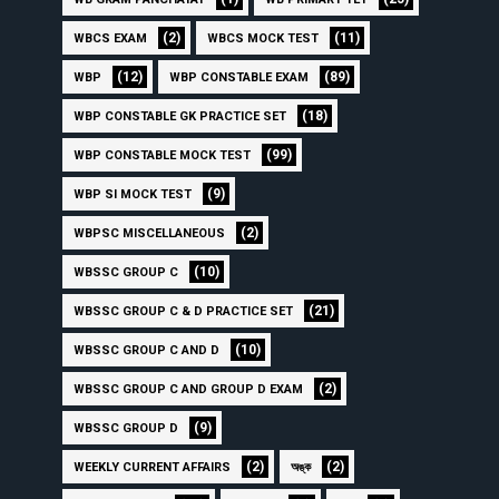
(2)
(11)
WBCS EXAM
WBCS MOCK TEST
(12)
(89)
WBP
WBP CONSTABLE EXAM
(18)
WBP CONSTABLE GK PRACTICE SET
(99)
WBP CONSTABLE MOCK TEST
(9)
WBP SI MOCK TEST
(2)
WBPSC MISCELLANEOUS
(10)
WBSSC GROUP C
(21)
WBSSC GROUP C & D PRACTICE SET
(10)
WBSSC GROUP C AND D
(2)
WBSSC GROUP C AND GROUP D EXAM
(9)
WBSSC GROUP D
(2)
(2)
WEEKLY CURRENT AFFAIRS
অঙ্ক