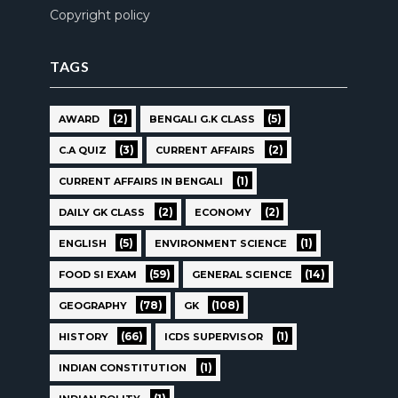
Copyright policy
TAGS
(2)
(5)
AWARD
BENGALI G.K CLASS
(3)
(2)
C.A QUIZ
CURRENT AFFAIRS
(1)
CURRENT AFFAIRS IN BENGALI
(2)
(2)
DAILY GK CLASS
ECONOMY
(5)
(1)
ENGLISH
ENVIRONMENT SCIENCE
(59)
(14)
FOOD SI EXAM
GENERAL SCIENCE
(78)
(108)
GEOGRAPHY
GK
(66)
(1)
HISTORY
ICDS SUPERVISOR
(1)
INDIAN CONSTITUTION