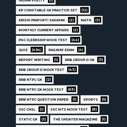
(1)
INDIAN POLITY
(12)
KP CONSTABLE GK PRACTICE SET
(2)
(3)
KRISHI PRAYUKTI SAHAYAK
MATH
(2)
MONTHLY CURRENT AFFAIRS
(44)
PSC CLERKSHIP MOCK TEST
(494)
(4)
QUIZ
RAILWAY EXAM
(1)
(3)
REPORT WRITING
RRB GROUP D GK
(43)
RRB GROUP D MOCK TEST
(2)
RRB NTPC GK
(63)
RRB NTPC GK MOCK TEST
(1)
(5)
RRB NTPC QUESTION PAPER
SPORTS
(1)
(8)
SSC CHSL
SSC MTS MOCK TEST
(3)
(1)
STATIC GK
THE UPDATER MAGAZINE