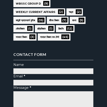
(9)
WBSSC GROUP D
(2)
(2)
WEEKLY CURRENT AFFAIRS
অঙ্ক
(15)
(7)
(5)
কারেন্ট অ্যাফেয়ার্স কুইজ
জীবন বিজ্ঞান
বাংলা
(1)
(1)
(12)
ভৌতবিজ্ঞান
রাষ্ট্রবিজ্ঞান
রিজনিং
(3)
(45)
সাধারণ বিজ্ঞান
সাধারণ বিজ্ঞান মক টেস্ট
CONTACT FORM
Name
Email
*
Message
*