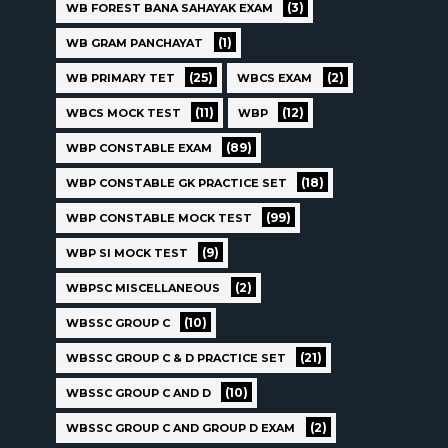
(3)
WB FOREST BANA SAHAYAK EXAM
(1)
WB GRAM PANCHAYAT
(25)
(2)
WB PRIMARY TET
WBCS EXAM
(11)
(12)
WBCS MOCK TEST
WBP
(89)
WBP CONSTABLE EXAM
(18)
WBP CONSTABLE GK PRACTICE SET
(99)
WBP CONSTABLE MOCK TEST
(9)
WBP SI MOCK TEST
(2)
WBPSC MISCELLANEOUS
(10)
WBSSC GROUP C
(21)
WBSSC GROUP C & D PRACTICE SET
(10)
WBSSC GROUP C AND D
(2)
WBSSC GROUP C AND GROUP D EXAM