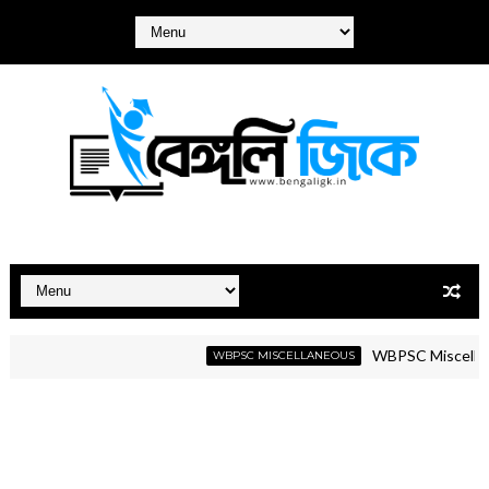
WBPSC Miscellaneous G
WBPSC MISCELLANEOUS