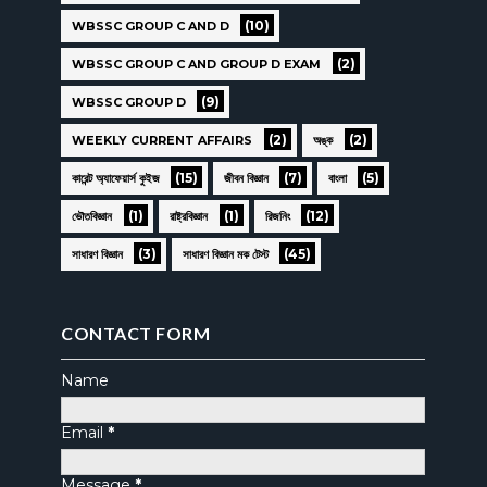
(10)
WBSSC GROUP C AND D
(2)
WBSSC GROUP C AND GROUP D EXAM
(9)
WBSSC GROUP D
(2)
(2)
WEEKLY CURRENT AFFAIRS
অঙ্ক
(15)
(7)
(5)
কারেন্ট অ্যাফেয়ার্স কুইজ
জীবন বিজ্ঞান
বাংলা
(1)
(1)
(12)
ভৌতবিজ্ঞান
রাষ্ট্রবিজ্ঞান
রিজনিং
(3)
(45)
সাধারণ বিজ্ঞান
সাধারণ বিজ্ঞান মক টেস্ট
CONTACT FORM
Name
Email
*
Message
*