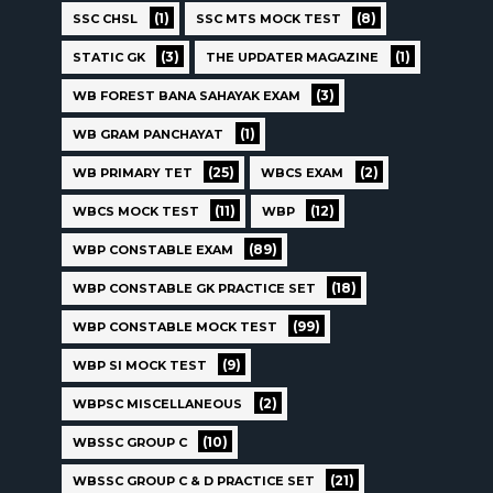
(1)
(8)
SSC CHSL
SSC MTS MOCK TEST
(3)
(1)
STATIC GK
THE UPDATER MAGAZINE
(3)
WB FOREST BANA SAHAYAK EXAM
(1)
WB GRAM PANCHAYAT
(25)
(2)
WB PRIMARY TET
WBCS EXAM
(11)
(12)
WBCS MOCK TEST
WBP
(89)
WBP CONSTABLE EXAM
(18)
WBP CONSTABLE GK PRACTICE SET
(99)
WBP CONSTABLE MOCK TEST
(9)
WBP SI MOCK TEST
(2)
WBPSC MISCELLANEOUS
(10)
WBSSC GROUP C
(21)
WBSSC GROUP C & D PRACTICE SET