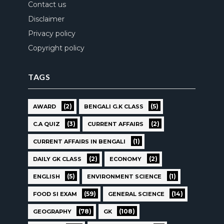
Contact us
Disclaimer
Privacy policy
Copyright policy
TAGS
(2)
(5)
AWARD
BENGALI G.K CLASS
(3)
(2)
C.A QUIZ
CURRENT AFFAIRS
(1)
CURRENT AFFAIRS IN BENGALI
(2)
(2)
DAILY GK CLASS
ECONOMY
(5)
(1)
ENGLISH
ENVIRONMENT SCIENCE
(59)
(14)
FOOD SI EXAM
GENERAL SCIENCE
(78)
(108)
GEOGRAPHY
GK