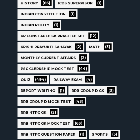
(66)
(1)
HISTORY
ICDS SUPERVISOR
(1)
INDIAN CONSTITUTION
(1)
INDIAN POLITY
(12)
KP CONSTABLE GK PRACTICE SET
(2)
(3)
KRISHI PRAYUKTI SAHAYAK
MATH
(2)
MONTHLY CURRENT AFFAIRS
(44)
PSC CLERKSHIP MOCK TEST
(494)
(4)
QUIZ
RAILWAY EXAM
(1)
(3)
REPORT WRITING
RRB GROUP D GK
(43)
RRB GROUP D MOCK TEST
(2)
RRB NTPC GK
(63)
RRB NTPC GK MOCK TEST
(1)
(5)
RRB NTPC QUESTION PAPER
SPORTS