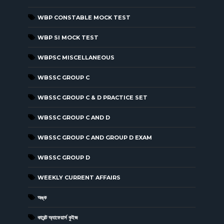
WBP CONSTABLE MOCK TEST
WBP SI MOCK TEST
WBPSC MISCELLANEOUS
WBSSC GROUP C
WBSSC GROUP C & D PRACTICE SET
WBSSC GROUP C AND D
WBSSC GROUP C AND GROUP D EXAM
WBSSC GROUP D
WEEKLY CURRENT AFFAIRS
অঙ্ক
কারেন্ট অ্যাফেয়ার্স কুইজ