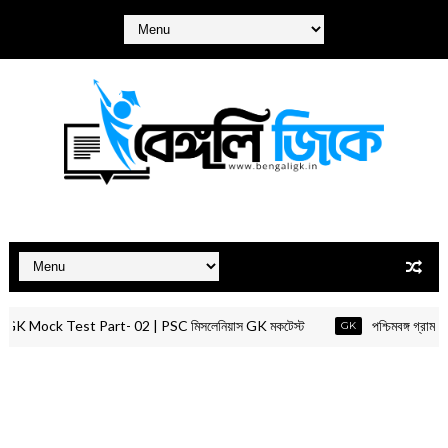
k Test Part- 02 | PSC মিসলেনিয়াস GK মকটেস্ট
পশ্চিমবঙ্গ গ্রাম পঞ
GK