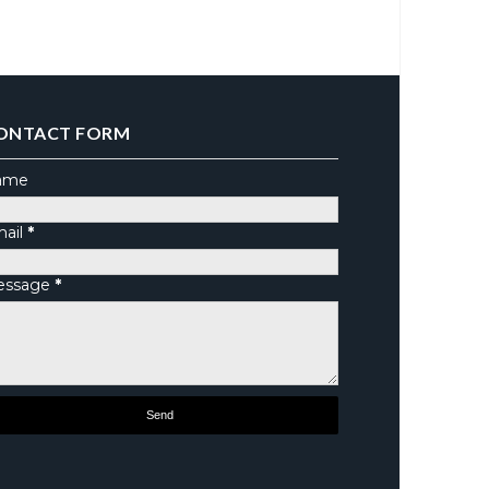
ONTACT FORM
ame
ail
*
essage
*