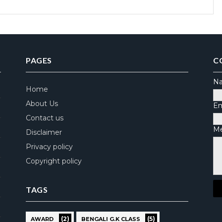
PAGES
C
N
Home
About Us
Em
Contact us
M
Disclaimer
Privacy policy
Copyright policy
TAGS
(2)
(5)
AWARD
BENGALI G.K CLASS