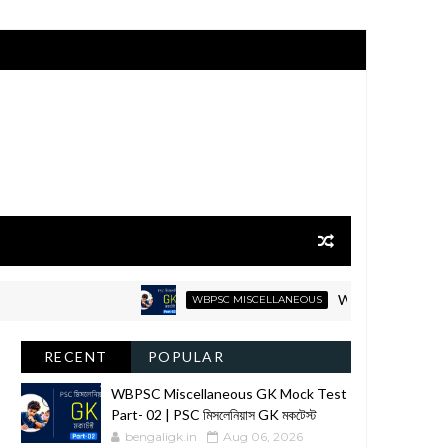
WBPSC Miscellaneous GK M
WBPSC MISCELLANEOUS
RECENT
POPULAR
WBPSC Miscellaneous GK Mock Test
Part- 02 | PSC মিসলেনিয়াস GK মকটেস্ট
bengaligk.in
Aug 06, 2026