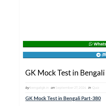
Whatsap
টেল
GK Mock Test in Bengali
by
bengaligk.in
on
September 27, 2024
in
Quiz
GK Mock Test in Bengali Part-380