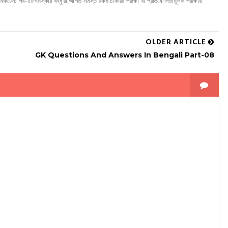
কটেস্ট পর্ব-০৮নমস্কার বন্ধুরা,আগত সমস্ত রকম চাকরির পরীক্ষা বা প্রতিযোগিতামূলক পরীক্ষার
OLDER ARTICLE
GK Questions And Answers In Bengali Part-08